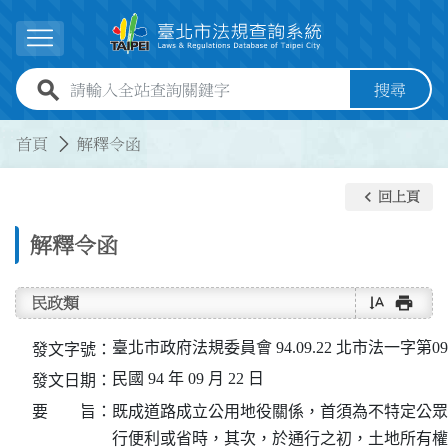
跳到主要內容
展開選單
全站查詢關鍵字欄位
搜尋
:::
:::
首頁
解釋令函
keyboard_arrow_left
回上頁
解釋令函
text_rotate_vertical
print
民政類
臺北市政府法規委員會 94.09.22 北市法一字第094
發文字號：
民國 94 年 09 月 22 日
發文日期：
要 旨：
既成道路成立公用地役關係，首須為不特定公眾
行便利或省時，其次，於通行之初，土地所有權