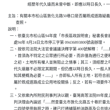
經歷年代久遠而未曾中斷，即應以時日長久，一
主旨：有關本市松山區敦化北路50巷口是否屬既成道路疑義
        查照。

說明：

  一、依臺北市松山區94年度「市長區政說明會」秘書長會
      處94年 8月24日北市停三字第 09436893800號函辦理。

  二、按依司法院大法官會議議決釋字第 400號解釋：「....
      ，首須為不特定之公眾通行所必要，而非僅為通行之
      之初，土地所有權人並無阻止之情事；其三，須經歷
      代久遠雖不必限定其期間，但仍應以時日長久，一般
      知其梗概為必要。......」，亦即私人所有土地，若符
      屬於既成道路成立公用地役關係；反之，若有一項要
      。

  三、又依案內所附民刑事判決以觀，臺灣高等法院89年度上
      判決理由內論述「......然查臺北市敦化北路五十巷於
      二四號使用執照之時，確已打通舖築柏油路面及公共