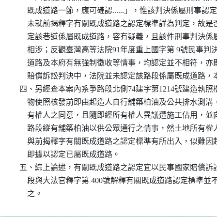
      既成道路一節，應可確認......」，惟該判決係屬刑事
      未就前揭釋字有關既成道路之認定標準詳為判定，故
      定該巷道係屬既成道路，容有疑義，且該件刑事判決
      相涉；反觀臺灣高等法院91年度重上國字第 9號民事
      道路及本府有無強制徵收等情事，均認定並不相符，
      賠償訴訟判決中，法院並未認定該路段係屬既成道路
  四、另經查本案內系爭路段北側74建字第1214號建造執
      物使照核發前即由起造人自行舖築柏油及公共排水測
      有權人之同意，且隨即經所有權人異議遭施工佔用，
      路段縱有舖築柏油以供公眾通行之情事，然土地所有
      與前揭釋字有關既成道路之認定標準有所出入，似難
      即據以認定已屬既成道路。

  五、綜上論述，有關既成道路之認定宜以民事國家賠償訴
      段與大法官釋字第 400號解釋有關既成道路認定標準
      之。