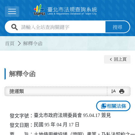
跳到主要內容
展開選單
全站查詢關鍵字欄位
搜尋
:::
:::
首頁
解釋令函
keyboard_arrow_left
回上頁
解釋令函
text_rotate_vertical
print
捷運類
collections_bookmark
相關法條
臺北市政府法規委員會 95.04.17 簽見
發文字號：
民國 95 年 04 月 17 日
發文日期：
要 旨：
土地使用權協議（證明）書等，乃私法契約之一