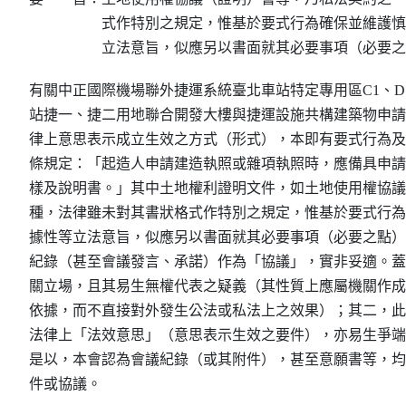
式作特別之規定，惟基於要式行為確保並維護慎
立法意旨，似應另以書面就其必要事項（必要之
有關中正國際機場聯外捷運系統臺北車站特定專用區C1、D
站捷一、捷二用地聯合開發大樓與捷運設施共構建築物申請
律上意思表示成立生效之方式（形式），本即有要式行為及不
條規定：「起造人申請建造執照或雜項執照時，應備具申請
樣及說明書。」其中土地權利證明文件，如土地使用權協議
種，法律雖未對其書狀格式作特別之規定，惟基於要式行為
據性等立法意旨，似應另以書面就其必要事項（必要之點）
紀錄（甚至會議發言、承諾）作為「協議」，實非妥適。蓋
關立場，且其易生無權代表之疑義（其性質上應屬機關作成
依據，而不直接對外發生公法或私法上之效果）；其二，此
法律上「法效意思」（意思表示生效之要件），亦易生爭端
是以，本會認為會議紀錄（或其附件），甚至意願書等，均
件或協議。
