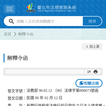
跳到主要內容
展開選單
全站查詢關鍵字欄位
搜尋
:::
:::
首頁
解釋令函
keyboard_arrow_left
回上頁
解釋令函
text_rotate_vertical
print
collections_bookmark
相關法條
法務部 90.02.12 （90）法律字第000073號函
發文字號：
民國 90 年 02 月 12 日
發文日期：
要 旨：
有關行政程序法施行前已發生之公法上請求權，