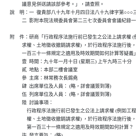
          議意見併送請該部參考。」，請查照。

說    明：一  復貴部八十九年十月四日法八十九律字第○○○
          二  影附本院法規委員會第二三七次委員會會議紀錄一
附    件：研商「行政程序法施行前已發生之公法上請求權 
          求權、土地徵收撤銷請求權) ，於行政程序法施行
          一百三十一條規定之適用及時效期間如何計算等疑義
          壹  時間：九十年一月十日 (星期三) 上午九時三十分

          貳  地點：本部二樓會議室

          參  主席：林常務次長錫堯

          肆  出席單位及人員： (略，詳會議簽到簿)

          伍  列席單位及人員： (略，詳會議簽到簿)

          陸  討論事項：

              行政程序法施行前已發生之公法上請求權 (例如
              權、土地徵收撤銷請求權) ，於行政程序法施行
              第一百三十一條規定之適用及時效期間如何計算？

          柒  發言要旨： (略)
