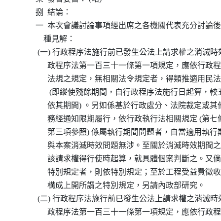
          捌  結論：

          一  本次會議討論事項經出席之各機關代表充分討
              種見解：

           (一) 行政程序法施行前已發生公法上請求權之消
                政程序法第一百三十一條第一項規定，應依行
                法規之規定，無相關法令規定者，得類推適用
                 (即縱使殘餘期間，自行政程序法施行日起算
                依其期間) 。另如係基於行政處分、法院裁定
                務經通知限期履行，依行政執行法相關規定 (
                第三項參照) 係屬執行期間問題者，自當適用
                與本案消滅時效問題無涉。至關於消滅時效期
                該請求權得行使時起算，就具體個案判斷之。
                特別規定者，則依特別規定；至於工程受益費
                構成上開所謂之特別規定，另請內政部研究。

           (二) 行政程序法施行前已發生公法上請求權之消
                政程序法第一百三十一條第一項規定，應依行