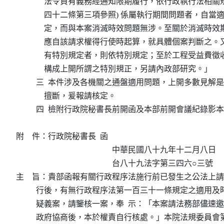
              法令負有義務經通知限期履行，依行政執行法相關
              四十二條第三項參照) 係屬執行期間問題者，自
              定，而與本案消滅時效問題無涉。至關於消滅
              應自該請求權得行使時起算，就具體個案判斷
              有特別規定者，則依特別規定；至於工程受益
              構成上開所謂之特別規正，另請內政部研究。」

          三  本件涉及各機關之通盤適用問題，上開多數見
              擅斷，爰報請核定。

          四  檢附行政院秘書長前開函及本部前開會議紀錄影
附    件：行政院秘書長  函

                                                中華民國八十九年十二月八日

                                                台八十九法字第三四六○三號

主    旨：貴部函報有關行政程序法施行前已發生之公法上
          行後，有無行政程序法第一百三十一條規定之適用
          疑義案，請鑒核一案，奉  示：「本案請法務部儘
          政府協商後，本於權責自行核處。」本院法規委員