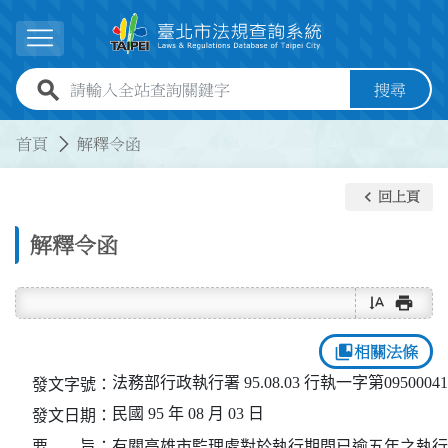
跳到主要內容
展開選單
全站查詢關鍵字欄位
搜尋
:::
:::
首頁
解釋令函
keyboard_arrow_left
回上頁
解釋令函
text_rotate_vertical
print
collections_bookmark
相關法條
法務部行政執行署 95.08.03 行執一字第0950004
發文字號：
民國 95 年 08 月 03 日
發文日期：
要 旨：
有關高雄市監理處對於執行期間已逾五年之執行