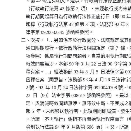
              、第 42 條定有明文。是以，行政執行法修正施
              （行政執行法第 42 條第 2  項），未經執行或
              執行期間起算日為行政執行法修正施行日（即 90 年 1 
              起算（行政執行法第 42 條第 3  項、法務部 92 年 8 
              律字第 0920032345 號函釋參照。

          三、次按，「…另如係基於行政處分、法院裁定或
              通知限期履行，依行政執行法相關規定（第 7  條、第 4
              項參照）係屬執行期間問題者，自當適用執行
              時效問題無涉，本部 90 年 3  月 22 日法 90 令字第 0
              釋有案。…」經法務部 93 年 8  月 5  日法律字第 093
              函釋在案（同意旨，法務部 93 年 4  月 26 日法律字第 
              2 號、92  年 10 月 24 日法律字第 0920040708 號、90
              22  日（90）法令字第 008617 號函釋參照）
              定，與消滅時效問題無涉，無時效中斷、不完
              起 5  年，未經移送執行者，此項期間即屆滿，
              ，所謂「不再執行」係指不再開始執行程序而
              強制執行法論 94 年 9  月版第 696  頁）。又