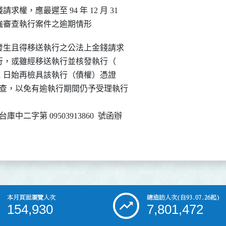
錢請求權，應最遲至 94 年 12 月 31 

強審查執行案件之逾期情形
 日前已發生且得移送執行之公法上金錢請求

日始為移送執行，或雖經移送執行並核發執行（

2 月 31 日始再檢具該執行（債權）憑證

加強審查，以免有逾執行期間仍予受理執行

台庫中二字第 09503913860  號函辦

本月頁面瀏覽人次
總造訪人次
(自93.07.26起)
154,930
7,801,472