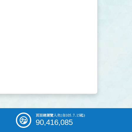
頁面總瀏覽人次
(自105.7.15起)
90,416,085