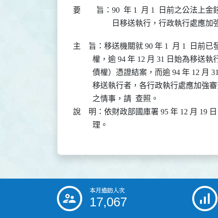
要 旨：
90  年 1  月 1  日前之公法上金
日移送執行，行政執行處應加
主    旨：移送機關就 90 年 1  月 1 
          權，逾 94 年 12 月 31 
          債權）憑證結案，而逾 94 年 1
          移送執行者，各行政執行處應
          之情事，請  查照。

說    明：依財政部國庫署 95 年 12 月 19 日
本月造訪人次
:::
17,067