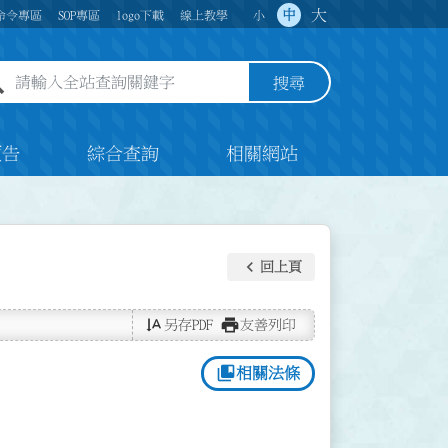
大
中
命令專區
SOP專區
logo下載
線上教學
小
全站查詢關鍵字欄位
搜尋
預告
綜合查詢
相關網站
keyboard_arrow_left
回上頁
text_rotate_vertical
print
另存PDF
友善列印
collections_bookmark
相關法條