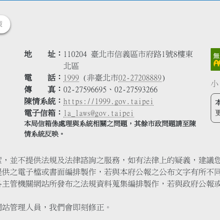
策
地 址
110204 臺北市信義區市府路1號8樓東
北區
電 話
1999
(非臺北市
02-27208889
)
小
傳 真
02-27596695、02-27593266
陳情系統
https://1999.gov.taipei
電子信箱
la_laws@gov.taipei
本局信箱係處理與系統相關之問題，其餘市政問題請至陳
情系統反映。
索，並不提供法規及法律諮詢之服務，如有法律上的疑義，建議
提供之電子檔或書面編排製作，若與本府公報之公布文字有所不
各主管機關網站所發布之法規資料蒐集編排製作，若與政府公報
網站管理人員，我們會即刻修正。