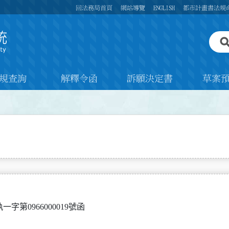
回法務局首頁
網站導覽
ENGLISH
都市計畫書法規
規查詢
解釋令函
訴願決定書
草案
執一字第0966000019號函