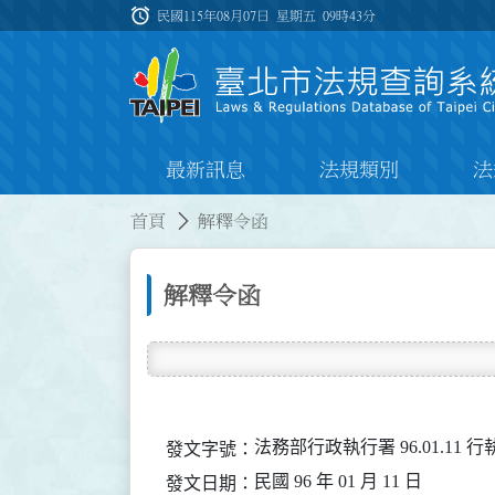
跳到主要內容
alarm
:::
民國115年08月07日 星期五
09時43分
最新訊息
法規類別
法
:::
:::
首頁
解釋令函
解釋令函
法務部行政執行署 96.01.11 行
發文字號：
民國 96 年 01 月 11 日
發文日期：