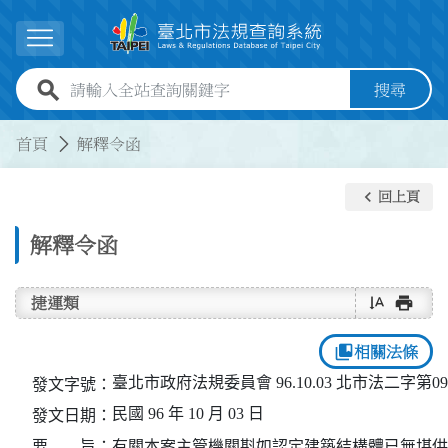
跳到主要內容
展開選單
全站查詢關鍵字欄位
搜尋
:::
:::
首頁
解釋令函
keyboard_arrow_left
回上頁
解釋令函
text_rotate_vertical
print
捷運類
collections_bookmark
相關法條
臺北市政府法規委員會 96.10.03 北市法二字第096
發文字號：
民國 96 年 10 月 03 日
發文日期：
要 旨：
有關本案主管機關斟如認定建築結構體已無堪供使用