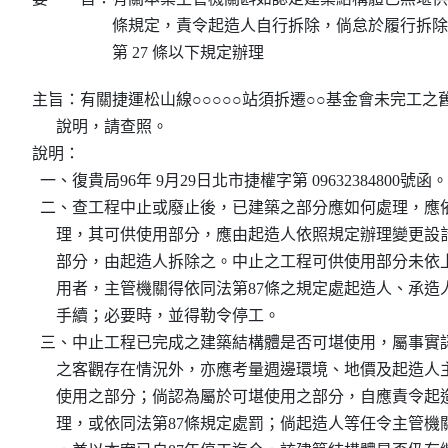
條規定，責令起造人自行拆除，倘怠於履行拆除
第 27 條以下規定辦理
主旨：有關捷運松山線○○○○○站須拆遷○○基金會未完工之
      說明，請查照。

說明：

  一、復貴局96年 9月29日北市捷權字第 09632384800號函。

  二、查工程中止或廢止後，已建築之部分應如何處理，應依建
      理，其可供使用部分，應由起造人依照規定辦理變更
      部分，由起造人拆除之。中止之工程可供使用部分未
      用者，主管機關得依同法第87條之規定處起造人、承
      手續；必要時，並得勒令停工。

  三、中止工程已完成之建築結構體是否可堪使用，屬事實
      之客觀存在情況外，亦應考量週邊環境、地價及起造
      使用之部分；倘認為屬於可堪使用之部分，自應責令起
      理，或依同法第87條規定處罰；倘起造人等任令主管