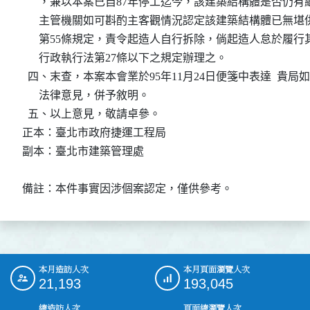
      ，兼以本案已自87年停工迄今，該建築結構體是否仍
      主管機關如可斟酌主客觀情況認定該建築結構體已無
      第55條規定，責令起造人自行拆除，倘起造人怠於履
      行政執行法第27條以下之規定辦理之。

  四、末查，本案本會業於95年11月24日便箋中表達  貴
      法律意見，併予敘明。

  五、以上意見，敬請卓參。

正本：臺北市政府捷運工程局

副本：臺北市建築管理處

備註：本件事實因涉個案認定，僅供參考。
本月造訪人次
本月頁面瀏覽人次
:::
21,193
193,045
總造訪人次
頁面總瀏覽人次