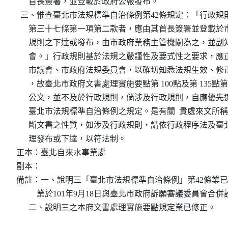
      首長簽署，並登載於政府公報發布。

  三、惟查臺北市法規標準自治條例第42條規定：「行政規
      第三十七條第一項第二款者，應由其首長簽署並登載
      規則之下達或發布，由市政府業務主管機關為之，並
      會。」行政規則基於法規之嚴謹性及要式性之要求，
      市議會、市政府法規委員會，以確切知悉法規生效、
      ，故臺北市政府文書處理實施要點第 100點及第 135
      公文，並不及於行政規則，倘涉及行政規則，自應優
      臺北市法規標準自治條例之規定。是有關  貴處來文
      斷文書之性質，如涉及行政規則，請依行政程序法及
      理發布或下達，以符法制。

正本：臺北自來水事業處

副本：

備註：一、說明三「臺北市法規標準自治條例」第42條業已
          業於101年9月18日與臺北市政府訴願審議委員會
      二、說明三之本府文書處理實施要點規定業已修正。