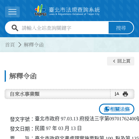
跳到主要內容
展開選單
全站查詢關鍵字欄位
搜尋
:::
:::
首頁
解釋令函
keyboard_arrow_left
回上頁
解釋令函
text_rotate_vertical
print
自來水事業類
collections_bookmark
相關法條
臺北市政府 97.03.13 府授法三字第0970176240
發文字號：
民國 97 年 03 月 13 日
發文日期：
要 旨：
臺北市政府文書處理實施要點第 100  點及第 135 