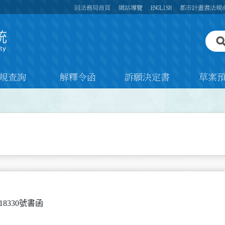
回法務局首頁
網站導覽
ENGLISH
都市計畫書法規
規查詢
解釋令函
訴願決定書
草案
018330號書函