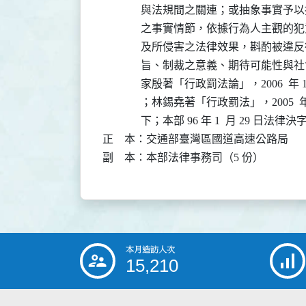
              與法規間之關連；或抽象
              之事實情節，依據行為人
              及所侵害之法律效果，斟
              旨、制裁之意義、期待可
              家殷著「行政罰法論」，2006  年 11
              ；林錫堯著「行政罰法」，2005  
              下；本部 96 年 1  月 29 日
正    本：交通部臺灣區國道高速公路局

副    本：本部法律事務司（5 份）
本月造訪人次
:::
15,210