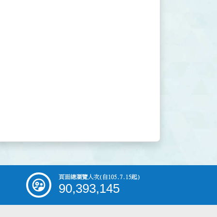
頁面總瀏覽人次
(自105.7.15起)
90,393,145