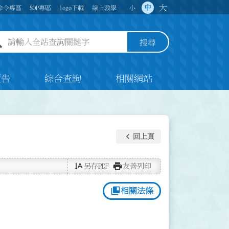
大
中
命令專區
SOP專區
logo下載
線上教學
小
全站查詢關鍵字欄位
搜尋
預告
綜合查詢
相關網站
keyboard_arrow_left
回上頁
text_rotate_vertical
print
另存PDF
友善列印
collections_bookmark
相關法條