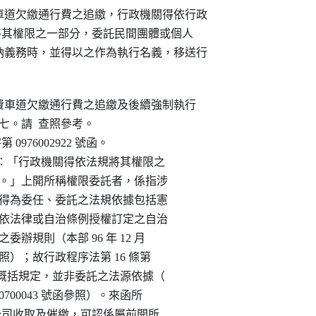
道欠繳通行費之追繳，行政機關得依行政

定，將其權限之一部分，委託民間團體或個人

義務時，並得以之作為執行名義，移送行

收費車道欠繳通行費之追繳及後續強制執行

至七。請  查照參考。

第 0976002922 號函。

  項規定：「行政機關得依法規將其權限之

個人辦理。」上開所稱權限委託者，係指涉

移轉，其得為委任、委託之法規依據包括憲

治條例、依法律或自治條例授權訂定之自治

定之委辦規則（本部 96 年 12 月

82 號令參照）；故行政程序法第 16 條第

託容許性之概括規定，並非委託之法源依據（

字第 0910700043 號函參照）。來函所

委託○○公司收取及催繳，可認係屬前開所
