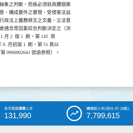
事實予以抽象之判斷，而係必須就具體個案

主觀的犯意、構成要件之實現、受侵害法益

酌被違反行政法上義務條文之文義、立法意

能性與社會通念等因素綜合判斷決定之（洪

 月 2  版 1  刷，第 145  頁

年 6  月初版 1  刷，第 51 頁以

法律決字第 0960002641 號函參照）。

本月頁面瀏覽人次
總造訪人次
(自93.07.26起)
131,990
7,799,615