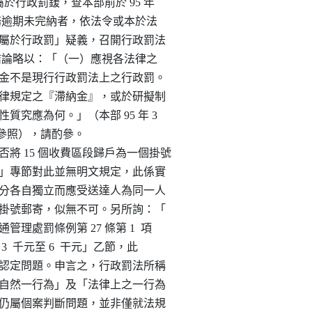
質是否屬於行政罰鍰，查本部前於 95 年

金錢給付義務逾期未完納者，依法令或本於法

性質是否屬於行政罰」疑義，召開行政罰法

研商，獲致結論略以：「（一）應視各法律之

認為滯納金不是現行行政罰法上之行政罰。

、適用法律規定之『滯納金』，或於研擬制

討其性質究應為何。」（本部 95 年 3

70 號函參照），請酌參。

「可否將 15 個收費區段歸戶為一個掛號

法「送達」專節對此並無明文規定，此係實

數行政處分各自獨立而應受送達人為同一人

同一信封掛號郵寄，似無不可。另所詢：「

交通管理處罰條例第 27 條第 1  項

5 個 3  千元至 6  干元」乙節，此

行為」之認定問題。申言之，行政罰法所稱

然包括「自然一行為」及「法律上之一行為

一行為」仍屬個案判斷問題，並非僅就法規
