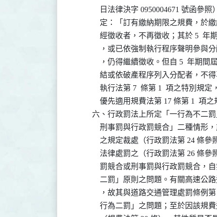
              日法律決字 0950004671 號
              定：「訂有繳納期限之規費
              經徵收者，不再徵收；其於
              ，或已依強制執行程序聲
              ，仍得繼續徵收。但自 5  
              結或依破產程序列入分配
              執行法第 7  條第 1  
              優先適用規費法第 17 條第 1  項
          六、行政罰法上所定「一行為
              刑事罰與行政罰競合」二
              之規定裁處（行政罰法第 
              法律處罰之（行政罰法第 
              罰競合或刑事罰與行政罰
              二罰」原則之問題。有關
              ，故其與道路交通管理處罰條例
              行為二罰」之問題；至於