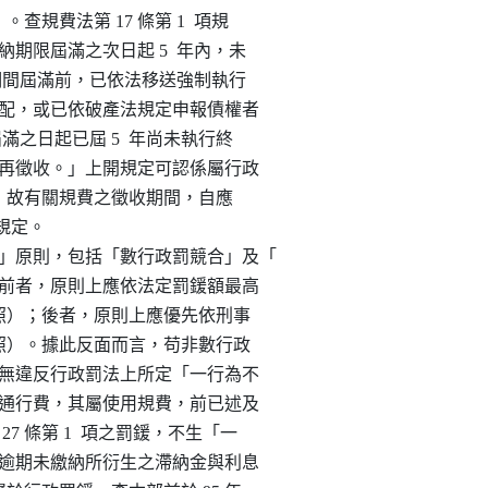
函參照）。查規費法第 17 條第 1  項規

，於繳納期限屆滿之次日起 5  年內，未

 5  年期間屆滿前，已依法移送強制執行

明參與分配，或已依破產法規定申報債權者

年期間屆滿之日起已屆 5  年尚未執行終

者，不得再徵收。」上開規定可認係屬行政

項之特別規定，故有關規費之徵收期間，自應

之規定。

不二罰」原則，包括「數行政罰競合」及「

種情形，前者，原則上應依法定罰鍰額最高

24 條參照）；後者，原則上應優先依刑事

26 條參照）。據此反面而言，苟非數行政

競合，自無違反行政罰法上所定「一行為不

高速公路通行費，其屬使用規費，前已述及

第 27 條第 1  項之罰鍰，不生「一

因該規費逾期未繳納所衍生之滯納金與利息
