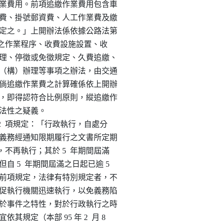
收追繳作業費用。前項追繳作業費用包含車

帳單列印費、掛號郵資費、人工作業費及繳

收機關核定之。」上開辦法係依據公路法第

項徵收通行費之作業程序、收費設施設置、收

、作業管理、停徵或免徵規定、久費追繳、

其他機關（構）辦理等事項之辦法，由交通

訂定，故倘追繳作業費之計算確係依上開辦

之情事者，即得認符合比例原則，縱追繳作

生適法性之疑義。

項、第 2  項規定：「行政執行，自處分

法令負有義務經通知限期履行之文書所定期

執行者，不再執行；其於 5  年期間屆滿

行。但自 5  年期間屆滿之日起已逾 5

再執行。前項規定，法律有特別規定者，不

意係為督促執行機關迅速執行，以免義務陷

他法律基於事件之特性，對於行政執行之時

宜依其規定（本部 95 年 2  月 8
