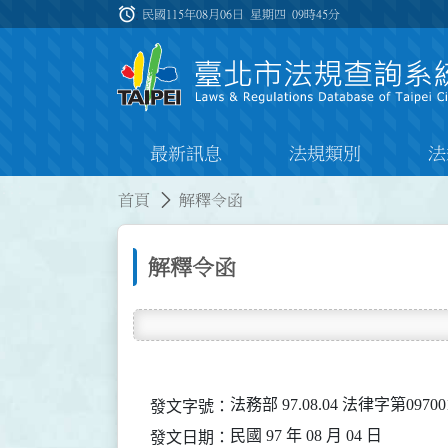
跳到主要內容
alarm
:::
民國115年08月06日 星期四
09時45分
最新訊息
法規類別
法
:::
:::
首頁
解釋令函
解釋令函
法務部 97.08.04 法律字第0970
發文字號：
民國 97 年 08 月 04 日
發文日期：