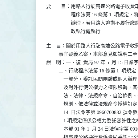
要 旨：
用路人行駛高速公路電子收費車
程序法第 16 條第 1  項規
辦理，若用路人逾期不履行繳納
政執行處執行
主    旨：關於用路人行駛高速公路電子
          事宜疑義乙案，本部意見如說明二
說    明：一、復  貴局 97 年 5  月 15 日業字
          二、行政程序法第 16 條第 1
              一部分，委託民間團體或
              及對外行使公權力之權限
              法、法律、法規命令、自
              規則、依法律或法規命令授權訂
              14  日法令字第 09607008
              1 項規定僅係公權力委
              本部 91 年 1  月 24 日法律
              指高速公路通行費係貴局