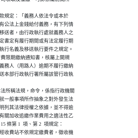
項第 1  款規定：「義務人依法令或本於

裁定，負有公法上金錢給付義務，有下列情

主管機關移送者，由行政執行處就義務人之

文書或裁定書定有履行期間或有法定履行期

給付義務執行名義及移送執行要件之規定。

速公路通行費限期繳納通知書，核屬上開規

處分」於義務人（用路人）逾期不履行繳納

名義，移送本部行政執行署所屬該管行政執

規定：「本法所稱法規，命令，係指行政機關

特定人民就一般事項所作抽象之對外發生法

之內容應明列其法律授權之依據，並不得逾

精神。」有關加收追繳作業費用之適法性乙

15 條第 1  項、第 2  項規定：

之公路，經收費站不依規定繳費者，徵收機
