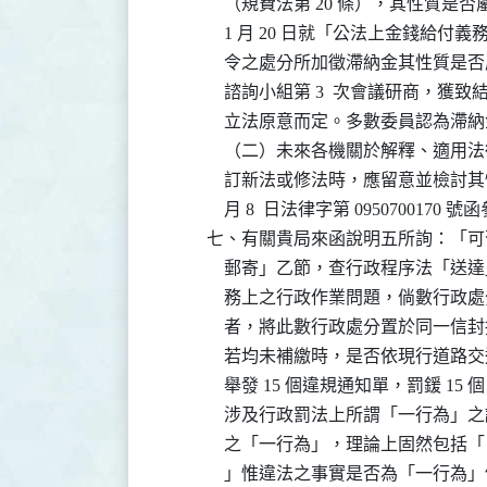
              （規費法第 20 條），其性
              1 月 20 日就「公法上
              令之處分所加徵滯納金其
              諮詢小組第 3  次會議
              立法原意而定。多數委員
              （二）未來各機關於解釋
              訂新法或修法時，應留意並檢
              月 8  日法律字第 09507001
          七、有關貴局來函說明五所詢：
              郵寄」乙節，查行政程序
              務上之行政作業問題，倘
              者，將此數行政處分置於
              若均未補繳時，是否依現行道路
              舉發 15 個違規通知單，罰鍰 1
              涉及行政罰法上所謂「一
              之「一行為」，理論上固
              」惟違法之事實是否為「