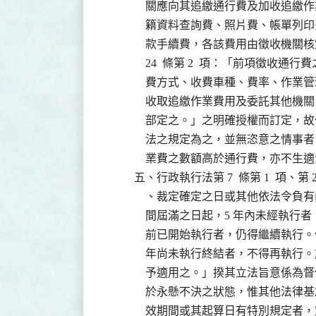
              關應向其追繳通行費及加
              籍資料查詢費、照片費、
              款手續費，各該費用由徵
              24  條第 2  項：「前
              費方式、收費車種、費率
              收取追繳作業費用及委託
              部定之。」之明確授權而
              法之規定為之，並無恣意
              業費之數額高於通行費，亦不
          五、行政執行法第 7  條第 1  
              、裁定確定之日或其他依
              間屆滿之日起，5 年內未經
              前已開始執行者，仍得繼續執
              年尚未執行終結者，不得
              予適用之。」揆其立法旨
              於永懸不決之狀態，惟其
              效期間或其起算日有特別規定者，