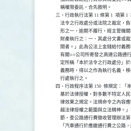
              稱權限委託，合先敘明。

          三、行政執行法第 11 條第 1  
              法令之行政處分或法院之
              形之一，逾期不履行，經
              財產執行之：一、其處分
              間者。」此為公法上金錢
              有關○○公司所寄發之高
              定所稱「本於法令之行政
              義務時，得以之作為執行
              行處執行之。

          四、行政程序法第 150  條
              基於法律授權，對多數不
              律效果之規定。法規命令
              越法律授權之範圍與立法
              節，查公路通行費徵收管理辦法第 
              「汽車通行於應繳通行費