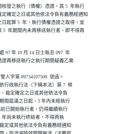
發之執行（債權）憑證，其 5  年執行

定確定之日或其他依法令負有義務經通知

起算 5  年，執行債權憑證之取得，並

5  年期間內未再移送執行者，即不得再

年 10 月 14 日士執丑 097  年

行（債權）憑證再移送執行之執行期間疑義乙案

市警人字第 09734107500  號函。

間，依行政執行法（下稱本法）第 7  條

執行，自處分、裁定確定之日或其他依法令負

文書所訂期間屆滿之日起，5 年內未經執行

 年期間屆滿前已開始執行者，仍得繼續執行

起已逾 5  年尚未執行終結者，不得再執

分、法院裁定或其他依法令負有義務經通知

之執行期間，與消滅時效問題無涉（法務部
