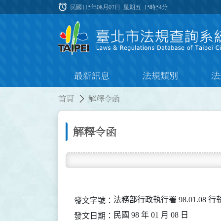
跳到主要內容
alarm
:::
民國115年08月07日 星期五
15時54分
最新訊息
法規類別
法
:::
:::
首頁
解釋令函
解釋令函
法務部行政執行署 98.01.08 行
發文字號：
民國 98 年 01 月 08 日
發文日期：