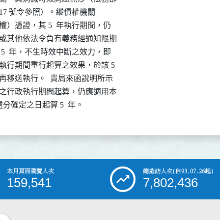
令字第 008617 號令參照）。縱債權機關

行（債權）憑證，其 5  年執行期間，仍

確定之日或其他依法令負有義務經通知限期

日起算 5  年，不生時效中斷之效力，即

，並不生執行期間重行起算之效果，於該 5

，即不得再移送執行。  貴局來函說明所示

執行案件之行政執行期間起算，仍應適用本

自原行政處分確定之日起算 5  年。
本月頁面瀏覽人次
總造訪人次
(自93.07.26起)
159,541
7,802,436