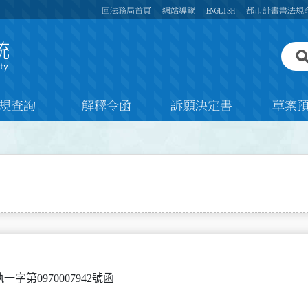
回法務局首頁
網站導覽
ENGLISH
都市計畫書法規
規查詢
解釋令函
訴願決定書
草案
執一字第0970007942號函