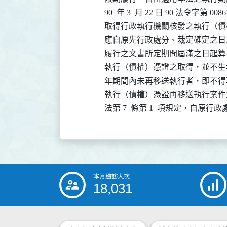
              90  年 3  月 22 日 90 法
              取得行政執行機關核發之執
              應自原先行政處分、裁定
              履行之文書所定期間屆滿之
              執行（債權）憑證之取得
              年期間內未再移送執行者
              執行（債權）憑證再移送
              法第 7  條第 1  項規定，
本月造訪人次
:::
18,031