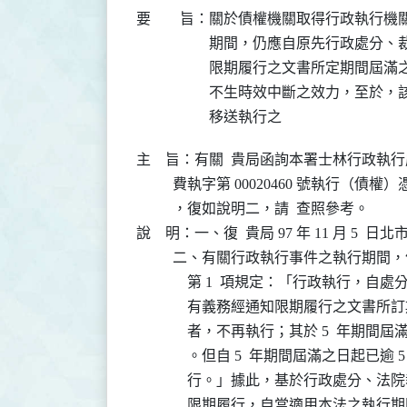
要 旨：
關於債權機關取得行政執行機關核
期間，仍應自原先行政處分、裁
限期履行之文書所定期間屆滿之日
不生時效中斷之效力，至於，該 
移送執行之
主    旨：有關  貴局函詢本署士林行政執行處 97 
          費執字第 00020460 號執
          ，復如說明二，請  查照參考。

說    明：一、復  貴局 97 年 11 月 5  日北
          二、有關行政執行事件之執行期
              第 1  項規定：「行政
              有義務經通知限期履行之
              者，不再執行；其於 5 
              。但自 5  年期間屆滿之日
              行。」據此，基於行政處
              限期履行，自當適用本法