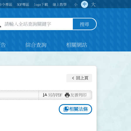
大
中
命令專區
SOP專區
logo下載
線上教學
小
全站查詢關鍵字欄位
搜尋
預告
綜合查詢
相關網站
keyboard_arrow_left
回上頁
text_rotate_vertical
print
另存PDF
友善列印
collections_bookmark
相關法條