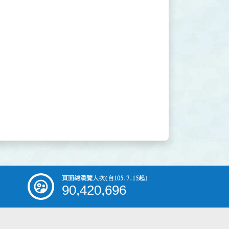
頁面總瀏覽人次
(自105.7.15起)
90,420,696