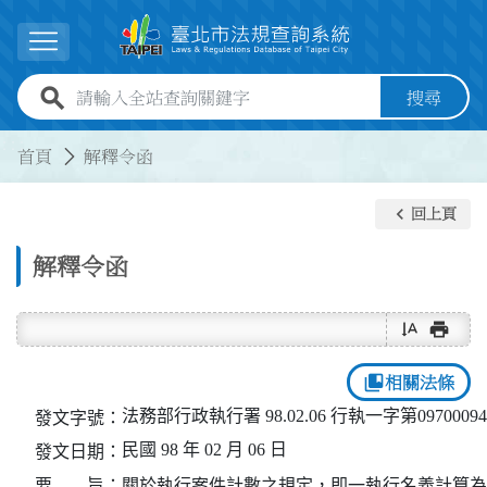
跳到主要內容
展開選單
全站查詢關鍵字欄位
搜尋
:::
:::
首頁
解釋令函
keyboard_arrow_left
回上頁
解釋令函
text_rotate_vertical
print
collections_bookmark
相關法條
法務部行政執行署 98.02.06 行執一字第0970009
發文字號：
民國 98 年 02 月 06 日
發文日期：
要 旨：
關於執行案件計數之規定，即一執行名義計算為