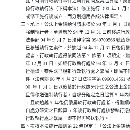
              此，有關行政執行事件之執行期間及其起算點
              係行政執行法（下稱本法）修正施行（90  年 1  月 
              或修正施行後成立，而分別適用各該法律規定。

          三、承上，公法上金錢給付請求權於 90 年 1  月 1 
              強制執行者，至遲應於 94 年 12 月 31 日前移
              法務部 94 年 9  月 7  日法律字第 0940700566
              已移送執行之案件，於逾越 94 年 12 月 31 日
              處者，行政執行處得依同法第 7  條第 1  項規定，繼
              年 12 月 31 日，如經行政執行處於 94 年 12 月 3
              行憑證，案件既已脫離行政執行處之繫屬，即
              件（法務部 96 年 4  月 27 日法律字第 09600145
              90  年 1  月 1  日以後基於行政處分所生之公法
              且得移送強制執行者，自處分確定之日起算 5  
              ，且於逾越 5  年後仍繫屬於行政執行處者，得繼續
              自處分確定之日起算 5  年後行政執行處核發執
              行政執行處之繫屬，即不得再移送執行。

          四、次按本法施行細則第 22 條規定：「公法上金