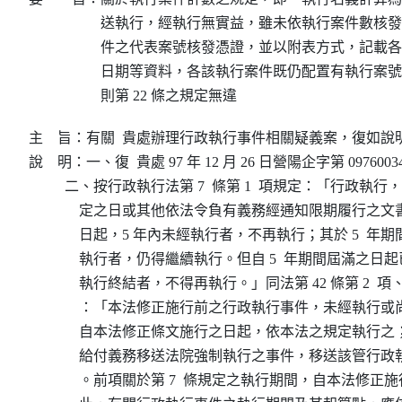
送執行，經執行無實益，雖未依執行案件數核發
件之代表案號核發憑證，並以附表方式，記載各
日期等資料，各該執行案件既仍配置有執行案號
則第 22 條之規定無違
主    旨：有關  貴處辦理行政執行事件相關疑義案，復如說明
說    明：一、復  貴處 97 年 12 月 26 日營陽企字第 0976003
          二、按行政執行法第 7  條第 1  項規定：「行政執
              定之日或其他依法令負有義務經通知限期履行
              日起，5 年內未經執行者，不再執行；其於 5  
              執行者，仍得繼續執行。但自 5  年期間屆滿之日起
              執行終結者，不得再執行。」同法第 42 條第 2  項、
              ：「本法修正施行前之行政執行事件，未經執
              自本法修正條文施行之日起，依本法之規定執
              給付義務移送法院強制執行之事件，移送該管
              。前項關於第 7  條規定之執行期間，自本法修