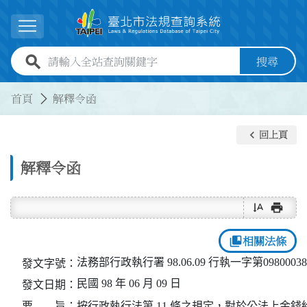
跳到主要內容
展開選單
全站查詢關鍵字欄位
搜尋
:::
:::
首頁
解釋令函
keyboard_arrow_left
回上頁
解釋令函
text_rotate_vertical
print
collections_bookmark
相關法條
法務部行政執行署 98.06.09 行執一字第0980003
發文字號：
民國 98 年 06 月 09 日
發文日期：
要 旨：
按行政執行法第 11 條之規定，對於公法上金錢