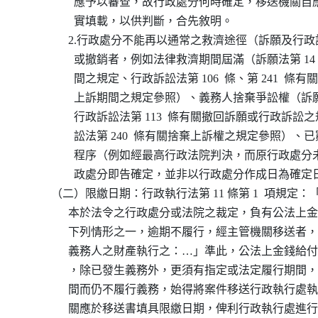
                  應予以審查，故行政處分何時確定，移送機
                  實填載，以供判斷，合先敘明。

                2.行政處分不能再以通常之救濟途徑（訴願及
                  或撤銷者，例如法律救濟期間屆滿（訴願法第 
                  間之規定、行政訴訟法第 106  條、第 241  
                  上訴期間之規定參照）、義務人捨棄爭訟權（訴
                  行政訴訟法第 113  條有關撤回訴願或行政
                  訟法第 240  條有關捨棄上訴權之規定參照
                  程序（例如經最高行政法院判決，而原行政
                  政處分即告確定，並非以行政處分作成日為確定
          （二）限繳日期：行政執行法第 11 條第 1  項規
                本於法令之行政處分或法院之裁定，負有公法
                下列情形之一，逾期不履行，經主管機關移送
                義務人之財產執行之：…」準此，公法上金錢
                ，除已發生義務外，更須有指定或法定履行期
                間而仍不履行義務，始得將案件移送行政執行
                關應於移送書填具限繳日期，俾利行政執行處