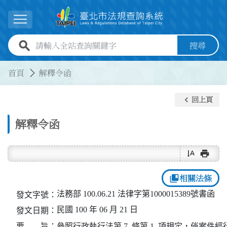
跳到主要內容
展開選單
全站查詢關鍵字欄位
搜尋
:::
:::
首頁
解釋令函
keyboard_arrow_left
回上頁
解釋令函
text_rotate_vertical
print
collections_bookmark
相關法條
法務部 100.06.21 法律字第1000015389號書函
發文字號：
民國 100 年 06 月 21 日
發文日期：
要 旨：
參照行政執行法第 7  條第 1  項規定，倘案件