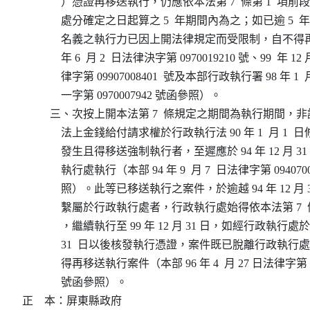
              ）憑證再移送執行，仍應依本法第 7  條第 1  
              處分確定之日起算之 5  年期間內為之；如已逾 5
              名義之執行力已因上開法律規定而受限制，自不得
              年 6  月 2  日法律決字第 0970019210 號、99  年 12
              律字第 09907008401  號及本部行政執行署 98 年 1  
              一字第 0970007942 號函參照）。

          三、次按上開本法第 7  條規定之期間為執行期間
              法上金錢給付請求權於行政執行法 90 年 1  月 1 
              發生且得移送強制執行者，至遲應於 94 年 12 月 
              執行處執行（本部 94 年 9  月 7  日法律字第 09407
              照）。此等已移送執行之案件，於逾越 94 年 12 月
              繫屬於行政執行處者，行政執行處始得依本法第 7  
              ，繼續執行至 99 年 12 月 31 日，如經行政執行處於 9
              31  日以後核發執行憑證，案件既已脫離行政執
              得再移送執行案件（本部 96 年 4  月 27 日法律字第 0
              號函參照）。

正    本：屏東縣政府
