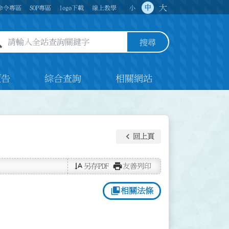
大
中
命令專區
SOP專區
logo下載
線上教學
小
全站查詢關鍵字欄位
搜尋
預告
綜合查詢
相關網站
keyboard_arrow_left
回上頁
text_rotate_vertical
print
另存PDF
友善列印
collections_bookmark
相關法條