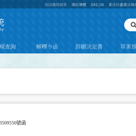
回法務局首頁
網站導覽
ENGLISH
都市計畫書法規
規查詢
解釋令函
訴願決定書
草案
3509550號函