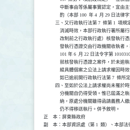
              中斷事由等係屬事實認定
              酌（本部 100  年 4  月 29 
          三、又行政執行法第 7  條第 
              消滅時效，本部行政執行署所屬行
              改制前之行政執行處）核
              發執行憑證交由行政機關
              101 年 6  月 22 日法令字第 
              就核發執行憑證之案件，
              縱具體個案之公法上請求
              如已逾前開行政執行法第 
          四、至如於公法上請求權尚未
              分機關自仍得受領。惟已
              納，原處分機關雖得函請
              仍不得移送執行。併予敘明。

正    本：屏東縣政府

副    本：本部資訊處（第 1  類）、本部