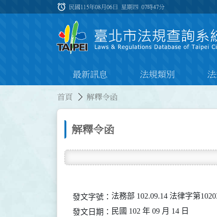
跳到主要內容
alarm
:::
民國115年08月06日 星期四
07時47分
最新訊息
法規類別
法
:::
:::
首頁
解釋令函
解釋令函
法務部 102.09.14 法律字第1020
發文字號：
民國 102 年 09 月 14 日
發文日期：