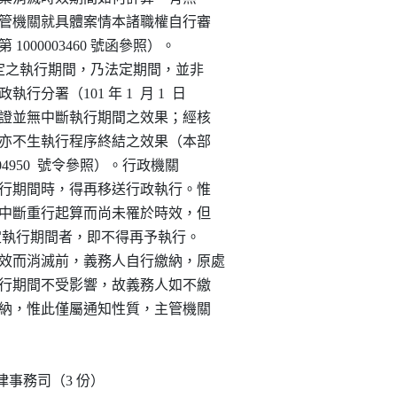
，宜由主管機關就具體案情本諸職權自行審

日法律字第 1000003460 號函參照）。

1  項規定之執行期間，乃法定期間，並非

政執行分署（101 年 1  月 1  日

發執行憑證並無中斷執行期間之效果；經核

收執者，亦不生執行程序終結之效果（本部

10103104950  號令參照）。行政機關

於未逾執行期間時，得再移送行政執行。惟

權因時效中斷重行起算而尚未罹於時效，但

7  條所定執行期間者，即不得再予執行。

罹於時效而消滅前，義務人自行繳納，原處

屆滿之執行期間不受影響，故義務人如不繳

義務人繳納，惟此僅屬通知性質，主管機關

法律事務司（3 份）