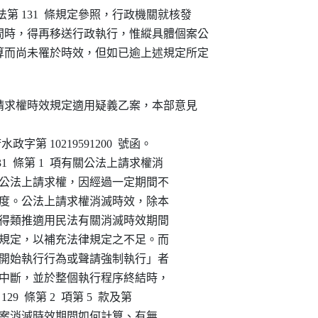
法第 131  條規定參照，行政機關就核發

時，得再移送行政執行，惟縱具體個案公

而尚未罹於時效，但如已逾上述規定所定

法請求權時效規定適用疑義乙案，本部意見

府水政字第 10219591200  號函。

31  條第 1  項有關公法上請求權消

得行使之公法上請求權，因經過一定期間不

之法律制度。公法上請求權消滅時效，除本

者外，復得類推適用民法有關消滅時效期間

成等相關規定，以補充法律規定之不足。而

求權而「開始執行行為或聲請強制執行」者

時效應可中斷，並於整個執行程序終結時，

29  條第 2  項第 5  款及第

定）。惟就個案消滅時效期間如何計算、有無
