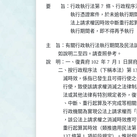
要 旨：
行政執行法第 7  條、行政程序
執行憑證案件，於未逾執行期間
法上請求權因時效中斷重行起算
執行期間者，即不得再予執行
主    旨：有關行政執行法執行期間及民
          如說明二至四。請查照參考。

說    明：一、復貴府 102  年 7  月 1  日屏
          二、按行政程序法（下稱本法）第 1
              滅時效，係指已發生且可
              行使，致使該請求權消滅
              法或其他法律有特別規定
              、中斷、重行起算及不完
              行政機關為實現公法上請
              ，該公法上請求權之消滅
              重行起算其時效（類推適用民法第 1
              137 條第 1  項前段規