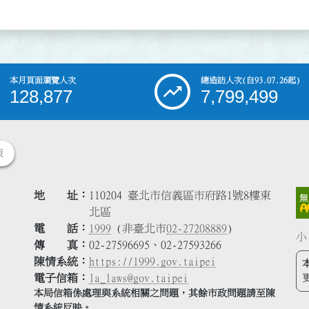
本月頁面瀏覽人次
總造訪人次
(自93.07.26起)
128,877
7,799,499
策
地 址
110204 臺北市信義區市府路1號8樓東
北區
電 話
1999
(非臺北市
02-27208889
)
小
傳 真
02-27596695、02-27593266
陳情系統
https://1999.gov.taipei
電子信箱
la_laws@gov.taipei
本局信箱係處理與系統相關之問題，其餘市政問題請至陳
情系統反映。