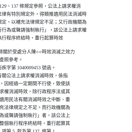
 129、137 條規定參照，公法上請求權消

律有特別規定外，得類推適用民法消滅時

定，以補充法律規定不足；又行政機關為

行為或聲請強制執行」，該公法上請求權

執行程序終結時，重行起算時效
  條關於受處分人陳○○時效消滅之效力

請查照參考。

衛疾字第 1040009453 號函。

 1  項有關公法上請求權消滅時效，係指

上請求權，因經過一定期間不行使，致使該

公法上請求權消滅時效，除行政程序法或其

復得類推適用民法有關消滅時效之中斷、重

定，以補充法律規定之不足。而行政機關為

始執行行為或聲請強制執行」者，該公法上

斷，並於整個執行程序終結時，重行起算其

  項第 5  款及第 137  條第 1
