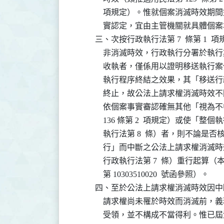
              項規定）。惟就個案消滅
              實認定，宜由主管機關就具
          三、次按行政執行法第 7  條第
              非消滅時效，行政執行分
              收執者，僅係用以證明移
              執行程序終結之效果，其
              終止，故公法上請求權消
              依個案事實審認確無其他
              136 條第 2  項規定）
              執行法第 8  條）者，
              行」而中斷之公法上請求
              行政執行法第 7  條）重行起算（本
              第 10303510020  號函參照）。

          四、至於公法上請求權消滅時
              請求權尚未罹於時效而消
              受領，並不構成不當得利