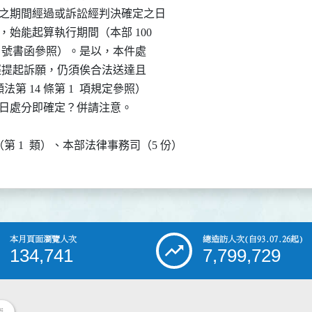
提起訴願之期間經過或訴訟經判決確定之日

確定者，始能起算執行期間（本部 100

00011784 號書函參照）。是以，本件處

 日作成，如未經提起訴願，仍須俟合法送達且

（訴願法第 14 條第 1  項規定參照）

  月 6  日處分即確定？併請注意。

第 1  類）、本部法律事務司（5 份）
本月頁面瀏覽人次
總造訪人次
(自93.07.26起)
134,741
7,799,729