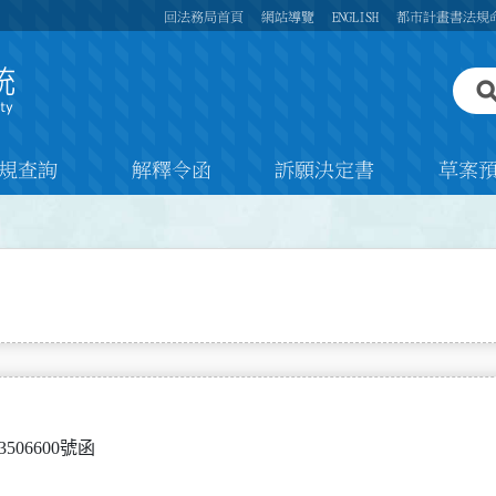
回法務局首頁
網站導覽
ENGLISH
都市計畫書法規
規查詢
解釋令函
訴願決定書
草案
3506600號函