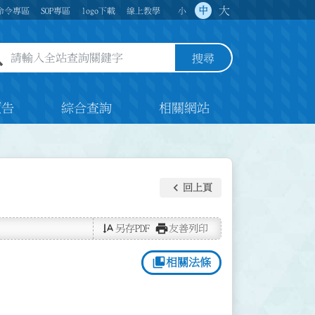
大
中
命令專區
SOP專區
logo下載
線上教學
小
全站查詢關鍵字欄位
搜尋
預告
綜合查詢
相關網站
keyboard_arrow_left
回上頁
text_rotate_vertical
print
另存PDF
友善列印
collections_bookmark
相關法條