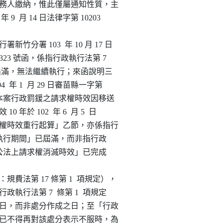
得函請義務人繳納，惟此僅屬通知性質，主

 年 9  月 14 日法律字第 10203

新竹分署 103  年 10 月 17 日

00172323 號函，係指行政執行法第 7

行期間」已屆滿，無法繼續執行；來函說明三

04  年 1  月 29 日審苗縣一字第

說明二所述「…本案行政罰鍰之請求權時效因移送

0 年於 102  年 6  月 5  日

，惟請求權時效重行起算」乙節，亦係指行

 項規定之「執行期間」已屆滿，而非指行政

 項規定之「公法上請求權消滅時效」已完成

：規費法第 17 條第 1  項規定），

依行政執行法第 7  條第 1  項規定

分確定之日，而非處分作成之日；至「行政

之相對人已不得再對該處分表示不服時，為
