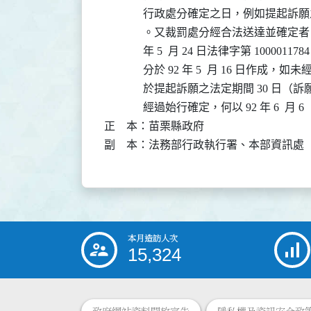
              行政處分確定之日，例如
              。又裁罰處分經合法送達並
              年 5  月 24 日法律字第 10
              分於 92 年 5  月 16
              於提起訴願之法定期間 30 日
              經過始行確定，何以 92 年 6
正    本：苗栗縣政府

副    本：法務部行政執行署、本部資訊處（
本月造訪人次
:::
15,324