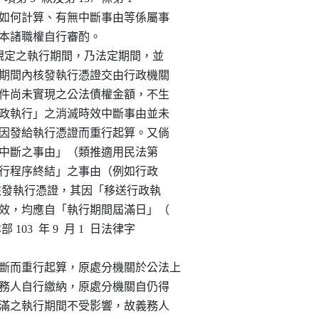
時效期間如何計算、有無中斷事由等係屬事

體個案本諸職權自行審酌。

 1  項規定之執行期間，乃法定期間，並

署於執行期間內核發執行憑證交由行政機關

送執行案件尚未實現之公法債權金額，不生

「移送行政執行」之消滅時效中斷事由並未

滅時效不因發給執行憑證而重行起算。又倘

「視為不中斷之事由」（類推適用民法第

或使「整個執行程序終結」之事由（例如行政

則不論是否核發執行憑證，其因「移送行政執

權消滅時效，均應自「執行期間屆滿日」（

部 103  年 9  月 1  日法律字

效因中斷而重行起算，原處分機關於公法上

滅前，義務人自行繳納，原處分機關自仍得

。惟已屆滿之執行期間不受影響，故義務人
