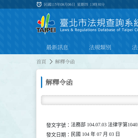
跳到主要內容
alarm
:::
民國115年08月06日 星期四
13時30分
最新訊息
法規類別
法
:::
:::
首頁
解釋令函
解釋令函
法務部 104.07.03 法律字第1040
發文字號：
民國 104 年 07 月 03 日
發文日期：