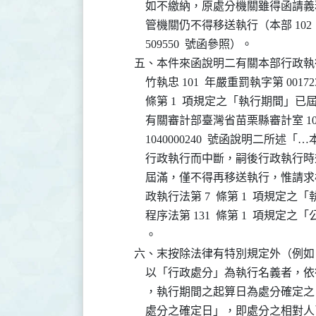
              如不繳納，原處分機關雖
              管機關仍不得移送執行（本部 102 
              509550  號函參照）。

          五、本件來函說明二有關本部行政執行署
              竹執忠 101  年嚴重罰執字第 
              條第 1  項規定之「執
              有關審計部臺灣省苗栗縣審計室 1
              1040000240  號函
              行政執行而中斷，嗣後行政執行時效 1
              屆滿，僅不得再移送執行
              政執行法第 7  條第 1 
              程序法第 131  條第 1 
              。

          六、末按除法律有特別規定外（例如
              以「行政處分」為執行名義者，
              ，執行期間之起算日為處
              處分之確定日」，即處分