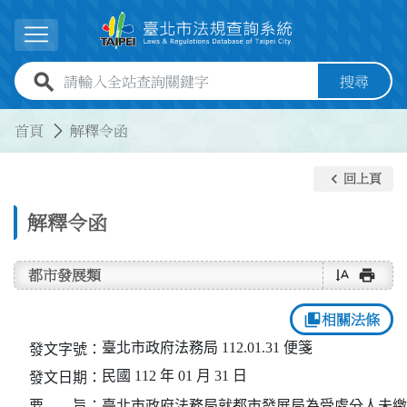
跳到主要內容
展開選單
全站查詢關鍵字欄位
搜尋
:::
:::
首頁
解釋令函
keyboard_arrow_left
回上頁
解釋令函
text_rotate_vertical
print
都市發展類
collections_bookmark
相關法條
臺北市政府法務局 112.01.31 便箋
發文字號：
民國 112 年 01 月 31 日
發文日期：
要 旨：
臺北市政府法務局就都市發展局為受處分人未繳