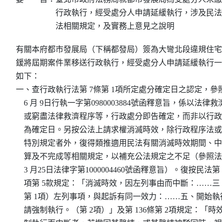
行政執行，經受處分人申請延緩執行，涉及民法
法相關規定，及實務上意見之說明
有關本府都市發展局（下稱都發局）簽為大彎北段違規住宅
鍰將屆期案件業移送行政執行，經受處分人申請延緩執行一
如下：

一、查行政執行法第 7條第 1項所定處分確定日之認定，參照
    6 月 9日行執一字第0980003884號函釋意旨，係以法律
    或窮盡法律救濟程序等，行政處分即告確定，而非以行政
    為確定日。另按公法上請求權消滅時效，除行政程序法或
    特別規定者外，復得類推適用民法有關消滅時效期間、中
    算及不完成等相關規定，以補充公法規定之不足（參照法務部
    3 月25日法律字第1000004460號函釋意旨）。復按民法第 1
    項第 5款規定：「消滅時效，因左列事由而中斷：……三
    第 1項）左列事項，與起訴有同一效力：……五、開始執
    請強制執行。（第 2項）」及第 136條第 2項規定：「時