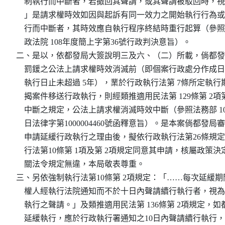
    制執行而中斷者，若撤回其聲請，或其聲請被駁回時，視
    」是請求權時效如因與起訴有同一效力之開始執行行為或
    行而中斷者，其時效應自執行程序終結時重行起算（參照
    政法院 108年度簡上字第36號行政判決意旨）。

二、是以，依都發局大簽說明三及六、（二）所載，倘都發
    罰鍰之公法上請求權時效消滅前（即個案行政處分作成日
    執行日止未超過 5年），業於行政執行法第 7條所定執行
    揭案件移送行政執行，則經類推適用民法第 129條第 2項第
    中斷之規定，公法上請求權消滅時效中斷（參照法務部 100年
    日法律字第1000004460號函釋意旨）。是本案倘都發局
    申請延緩行政執行之理由後，擬依行政執行法第26條規定
    行法第10條第 1項及第 2項規定同意其申請，核屬政策決
    關法令規定無違，本局敬表尊重。

三、另依強制執行法第10條第 2項規定：「……每次延緩期
    權人經執行法院通知而不於十日內聲請續行執行者，視為
    執行之聲請。」及類推適用民法第 136條第 2項規定，如
    延緩執行，應於行政執行署通知之10日內聲請續行執行，