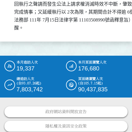
    回執行之聲請而發生公法上請求權消滅時效不中斷，肇致
    完成情事；又延緩執行以 2次為限，其期間合計不得逾 6
    法務部 111年 7月15日法律字第 11103508990號函釋意
    醒。
本月造訪人次
本月頁面瀏覽人次
:::
19,337
176,680
總造訪人次
頁面總瀏覽人次
(自93.07.26起)
(自105.7.15起)
7,803,742
90,437,835
政府網站資料開放宣告
隱私權及資訊安全政策