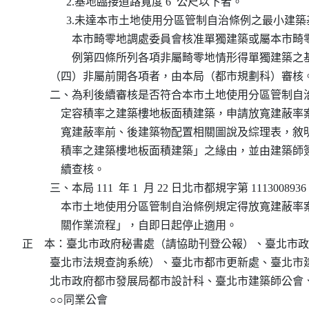
                2.基地臨接道路寬度 6  公尺以下者。

                3.未達本市土地使用分區管制自治條例之最小
                  本市畸零地調處委員會核准單獨建築或屬本
                  例第四條所列各項非屬畸零地情形得單獨建築之
          （四）非屬前開各項者，由本局（都市規劃科）審核。
          二、為利後續審核是否符合本市土地使用分區管制
              定容積率之建築樓地板面積建築，申請放寬建
              寬建蔽率前、後建築物配置相關圖說及綜理表
              積率之建築樓地板面積建築」之緣由，並由建
              續查核。

          三、本局 111  年 1  月 22 日北市都規字第 1113008
              本市土地使用分區管制自治條例規定得放寬建
              關作業流程」，自即日起停止適用。

正    本：臺北市政府秘書處（請協助刊登公報）、臺北市
          臺北市法規查詢系統）、臺北市都市更新處、臺北
          北市政府都市發展局都市設計科、臺北市建築師公會、
          ○○同業公會
