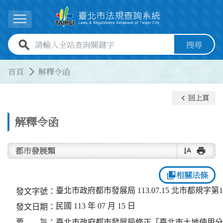
跳到主要內容
展開選單
全站查詢關鍵字欄位
搜尋
:::
:::
首頁
解釋令函
keyboard_arrow_left
回上頁
解釋令函
text_rotate_vertical
print
都市發展類
collections_bookmark
相關法條
臺北市政府都市發展局 113.07.15 北市都規字第11
發文字號：
民國 113 年 07 月 15 日
發文日期：
要 旨：
臺北市政府都市發展局修正「臺北市土地使用分