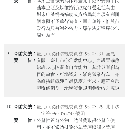
本案主管機關為保障臺北市經濟弱勢市民
基本生活及以維持行政處分穩定性為由，
對未申請提高補助或資格異動之現有列冊
個案擬不予重行審查，固非無據，惟其行
政行為具有對外效力，應依法定程序公告
周知為宜
9.
臺北市政府法規委員會 96.05.31 簽見
有關「臺北市○○啟能中心」之設置確係
培訓身心障礙者自立能力，其非以營利為
目的事實，可堪認定，縱有營業行為，亦
為維持組織運作最低度之需求，應符合房
屋稅條例及土地稅減免規則免徵收之規定
10.
臺北市政府法規委員會 96.03.29 北市法
一字第09630567500號函
公墓性質為公物，然付費取得公墓之使
用，並不當然排除公墓管理機關之管理，