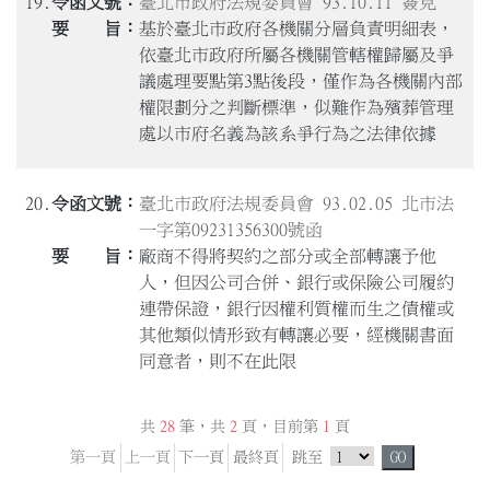
19.
臺北市政府法規委員會 93.10.11 簽見
基於臺北市政府各機關分層負責明細表，
依臺北市政府所屬各機關管轄權歸屬及爭
議處理要點第3點後段，僅作為各機關內部
權限劃分之判斷標準，似難作為殯葬管理
處以市府名義為該系爭行為之法律依據
20.
臺北市政府法規委員會 93.02.05 北市法
一字第09231356300號函
廠商不得將契約之部分或全部轉讓予他
人，但因公司合併、銀行或保險公司履約
連帶保證，銀行因權利質權而生之債權或
其他類似情形致有轉讓必要，經機關書面
同意者，則不在此限
共
28
筆，共
2
頁，目前第
1
頁
跳頁選單
第一頁
上一頁
下一頁
最終頁
跳至
GO