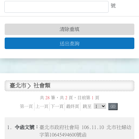
號
清除重填
送出查詢
臺北市
社會類
共
28
筆，共
2
頁，目前第
1
頁
跳頁選單
第一頁
上一頁
下一頁
最終頁
跳至
GO
1.
臺北市政府社會局 106.11.10 北市社婦幼
字第10645494600號函