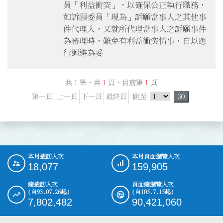
員「利益衝突」，以確保公正執行職務，
如訴願委員「現為」訴願當事人之其他事
件代理人，又就所代理當事人之訴願事件
為審理時，難免有利益衝突情事，自以應
行迴避為妥
共
1
筆，共
1
頁，目前第
1
頁
跳頁選單
第一頁
上一頁
下一頁
最終頁
跳至
GO
本月造訪人次
本月頁面瀏覽人次
:::
18,077
159,905
總造訪人次
頁面總瀏覽人次
(自93.07.26起)
(自105.7.15起)
7,802,482
90,421,060