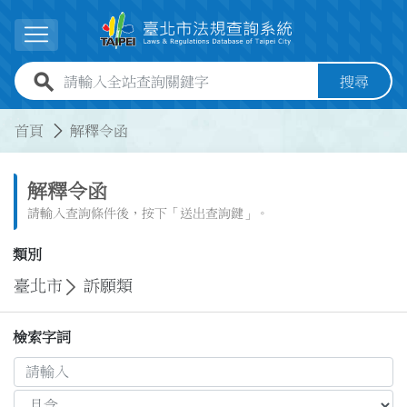
跳到主要內容
展開選單
全站查詢關鍵字欄位
搜尋
:::
:::
首頁
解釋令函
解釋令函
請輸入查詢條件後，按下「送出查詢鍵」。
類別
臺北市
訴願類
檢索字詞