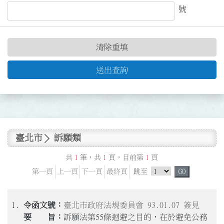
號
清除重填
送出查詢
臺北市
訴願類
共
1
筆，共
1
頁，目前第
1
頁
跳頁選單
第一頁
上一頁
下一頁
最終頁
跳至
GO
1.
臺北市政府法規委員會 93.01.07 簽見
訴願法第55條迴避之目的，在於避免公務