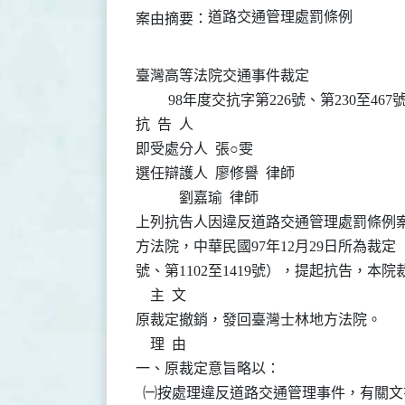
道路交通管理處罰條例
案由摘要：
臺灣高等法院交通事件裁定

         98年度交抗字第226號、第230至467
抗  告  人

即受處分人  張○雯

選任辯護人  廖修譽  律師

            劉嘉瑜  律師

上列抗告人因違反道路交通管理處罰條例案
方法院，中華民國97年12月29日所為裁定（9
號、第1102至1419號），提起抗告，本院
    主  文

原裁定撤銷，發回臺灣士林地方法院。

    理  由

一、原裁定意旨略以：

  ㈠按處理違反道路交通管理事件，有關文