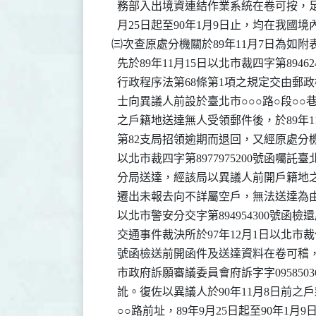
    務部入出境資連結作業系統在卷可按，足
    月25日起至90年1月9日止，均在我國
  ㈢次查原處分機關於89年11月7日為如附
    先於89年11月15日以北市裁四字第8946
    行政程序法第68條第1項之規定交由郵
    士向異議人前設於臺北市○○○路○段○○巷
    之戶籍地送達無人受領郵件後，於89年1
    第82支局招領逾期而退回，又經原處分機關
    以北市裁四字第8977975200號函囑
    分局送達，經該局以異議人前開戶籍地
    遷出未報去向不詳屬空戶，無法送達為由，
    以北市警安分交字第894954300號函
    交通事件裁決所於97年12月1日以北市裁催字
    號函檢送前開函件及送達資料在卷可稽
    市政府訴願審議委員會府訴字字0958503
    訛。復佐以異議人於90年11月8日前之
    ○○路前址，89年9月25日起至90年1月