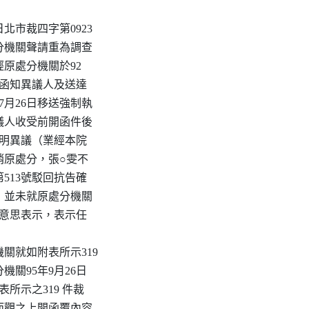
北市裁四字第0923

原處分機關聲請重為調查

原處分機關於92

0號函知異議人及送達

7月26日移送強制執

議人收受前開函件後

聲明異議（業經本院

撤銷原處分，張○雯不

513號駁回抗告確

，並未就原處分機關

之意思表示，表示任

關就如附表所示319

關95年9月26日

附表所示之319 件裁

而觀之上開函覆內容
