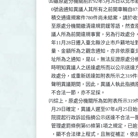
  ㈤雖原處分機關前於92年5月26日以北市裁四字
    0號函通知異議人其所有之前開車輛自8
    積交通違規案件780件尚未結案，請於收
    至原處分機關繳清違規罰鍰等語，然查
    議人所為前開違規事實，另為行政處分，
    年11月28日遷入臺北縣汐止市戶籍地
    量、金額所為之觀念通知，亦非依原臺北
    址所為之通知，是以，無法反證原處分
    時明知異議人之送達處所而以公示送達
    政處分，或重新送達如附表所示之319
    聲明異議期間，因此，異議人執此指摘
    不合法一節，亦不足採。

  ㈥綜上，原處分機關所為如附表所示319件
    月29日確定，異議人遲至97年4月25
    院提起行政訴訟指摘公示送達不合法一
    管理處罰條例第65條第1項之規定，已
    ，顯不合法律上程式，且無從補正，依