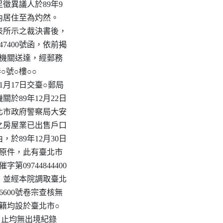
徵異議人於89年9

境內居住至為灼然。

表所示之裁決書後，

247400號函，依前揭

政機關送達，經郵務

○號○樓○○

1月17日交臺○郵局

於89年12月22日

託臺北市政府警察局大安

之房屋業已出售戶口

於89年12月30日

檢還原件，此有臺北市

第09744844400

，並經本院調取臺北

6600號卷宗查核無

戶籍均設於臺北市○

9日止均無出境紀錄
