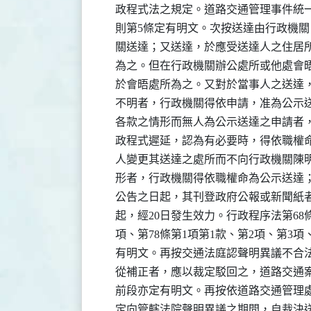
    政程式法之規定。道路交通管理事件統
    則第5條定有明文。次按送達由行政機
    關送達；又送達，於應受送達人之住居
    為之。但在行政機關辦公處所或他處會
    於會晤處所為之。又對於當事人之送達
    不明者，行政機關得依申請，准為公示
    各款之情形而無人為公示送達之申請者
    政程式遲延，認為有必要時，得依職權
    人變更其送達之處所而不向行政機關陳
    形者，行政機關得依職權命為公示送達
    公告之日起，其刊登政府公報或新聞紙
    起，經20日發生效力。行政程序法第68條
    項、第78條第1項第1款、第2項、第3項
    有明文。再按交通法庭認聲明異議不合
    從補正者，應以裁定駁回之，道路交通案
    前段亦定有明文。再按依道路交通管理處
    定向管轄法院聲明異議之期間，自裁決