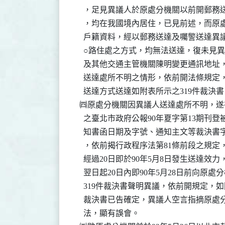
    ，足見異議人於原處分機關以前開郵務
    ，均在我國境內居住，已見前述，而原
    戶籍資料，經以郵務送達及囑警送達異
    ○路住處之方式，均無法送達，復未見
    及其他交通主管機關陳明變更通訊地址
    送達處所不明之情形，依前開法條規定
    送達方式送達如附表所示之319件裁決
  ㈣原處分機關因異議人送達處所不明，遂在9
    之臺北市政府公報90年夏字第13期刊
    知書函日期及字號、通知主文等裁決書
    ，依前揭行政程序法第81條前段之規定
    經過20日即於90年5月8日發生送達效
    翌日起20日內即90年5月28日前向原
    319件裁決書聲明異議，依前開規定，如附
    裁決書已告確定，異議人空言指摘原處
    法，顯有誤會。
