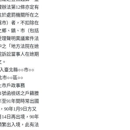
辦法第12條亦定有

住於處罰機關所在之

轄市）者，不扣除在

之鄉、鎮、市（包括

受理聲明異議案件法

中之「地方法院在途

院訴訟當事人在途期

。

入臺北縣○○市○○

市○○區○○

止市戶政事務

5631號函檢送之戶籍謄

年至91年間時常出國

，90年1月9日方又

月14日再出境，90年

又頻繁出入境，此有法
