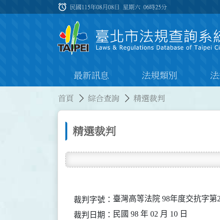
跳到主要內容
alarm
:::
民國115年08月08日 星期六
06時25分
最新訊息
法規類別
法
:::
:::
首頁
綜合查詢
精選裁判
精選裁判
臺灣高等法院 98年度交抗字第2
裁判字號：
民國 98 年 02 月 10 日
裁判日期：