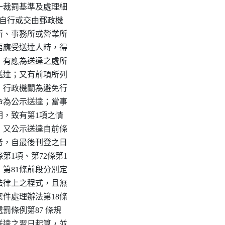
一裁罰基準及處理細

關自行或交由郵政機

所、事務所或營業所

晤應受送達人時，得

，有應為送達之處所

送達；又有前項所列

，行政機關為避免行

命為公示送達；當事

明，致有第1項之情

；又公示送達自前條

者，自最後刊登之日

第1項、第72條第1

、第81條前段分別定

法律上之程式，且無

件處理辦法第18條

罰條例第87 條規

送達之翌日起算，並
