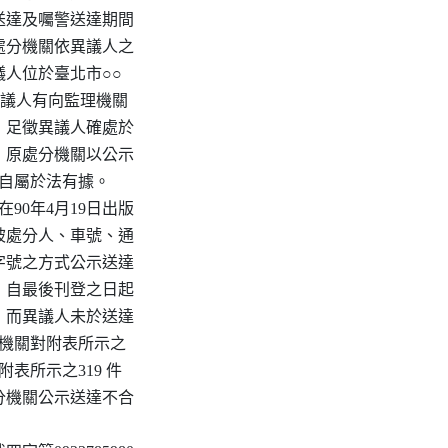
送達及囑警送達期間

處分機關依異議人之

議人位於臺北市○○

異議人有向監理機關

，足徵異議人確處於

，原處分機關以公示

書自屬於法有據。

0年4月19日出版

登被處分人、車號、通

字號之方式公示送達

，自最後刊登之日起

力，而異議人未於送達

處分機關對附表所示之

表所示之319 件

分機關公示送達不合
