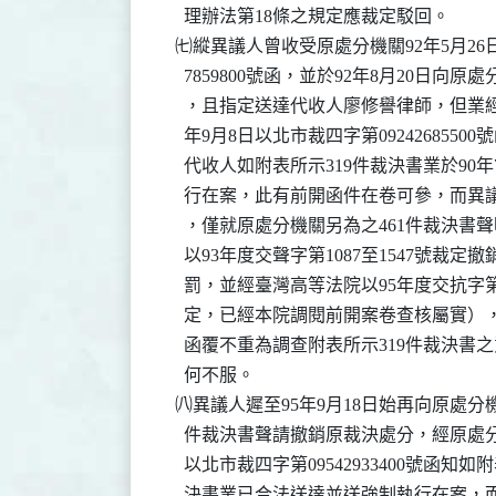
    理辦法第18條之規定應裁定駁回。

  ㈦縱異議人曾收受原處分機關92年5月26日
    7859800號函，並於92年8月20日向
    ，且指定送達代收人廖修譽律師，但業經
    年9月8日以北市裁四字第0924268550
    代收人如附表所示319件裁決書業於90年
    行在案，此有前開函件在卷可參，而異
    ，僅就原處分機關另為之461件裁決書
    以93年度交聲字第1087至1547號裁定
    罰，並經臺灣高等法院以95年度交抗字第
    定，已經本院調閱前開案卷查核屬實）
    函覆不重為調查附表所示319件裁決書
    何不服。

  ㈧異議人遲至95年9月18日始再向原處分機
    件裁決書聲請撤銷原裁決處分，經原處分機
    以北市裁四字第09542933400號函知如
    決書業已合法送達並送強制執行在案，