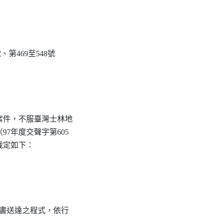
號、第469至548號

件，不服臺灣士林地

7年度交聲字第605

裁定如下：

書送達之程式，依行
