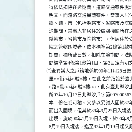
    得依法扣除在途期間，道路交通案件處理
    明文。而道路交通異議案件，當事人居
    鄉、鎮、市（包括縣轄市、省轄市及院
    途期間，當事人非居住於處罰機關所在
    縣轄市、省轄市及院轄市），但居住於
    院之管轄區域者，依本標準第2條第1款
    期間」欄所載日數，扣除在途期間，法
    間標準第4條第1款第1目、第2目定有明文
  ㈡查異議人之戶籍地係於90年11月28日遷
    里○○街○巷○號○樓，在此之前乃設於臺北
    ○路○段○○巷○號○樓○○，此有臺北縣汐
    所97年10月17日北縣汐戶字第097000
    本二份在卷可稽。又參以異議人固於87
    而出入國境，但其於89年9月25日入境後
    出境，旋於90年1月19日入境，於90年8
    8月19日入境後，迄至92年1月19日起