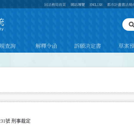
回法務局首頁
網站導覽
ENGLISH
都市計畫書法規
規查詢
解釋令函
訴願決定書
草案
31號 刑事裁定