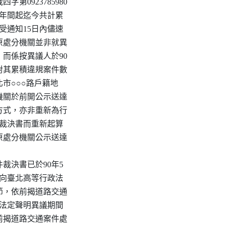
第0923785980

7年間起迄今共計累

受通知15日內儘速

原處分機關並非就異

而係按異議人於90

址對其累積違規案件數

市○○○路戶籍地

機關於前開公示送達

方式，亦非重新為行

件裁決書而重新起算

原處分機關公示送達

裁決書已於90年5

日始向臺北高等行政法

節，依前揭道路交通

逾法定聲明異議期間

前揭道路交通案件處
