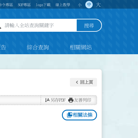
大
中
命令專區
SOP專區
logo下載
線上教學
小
全站查詢關鍵字欄位
搜尋
預告
綜合查詢
相關網站
keyboard_arrow_left
回上頁
text_rotate_vertical
print
另存PDF
友善列印
collections_bookmark
相關法條