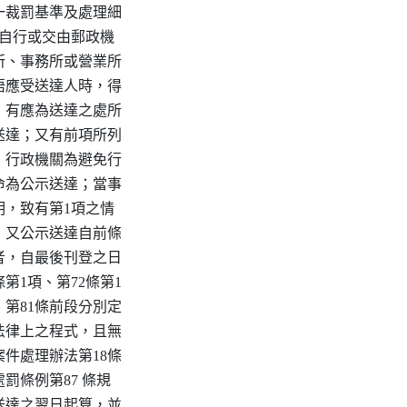
一裁罰基準及處理細

關自行或交由郵政機

所、事務所或營業所

晤應受送達人時，得

，有應為送達之處所

送達；又有前項所列

，行政機關為避免行

命為公示送達；當事

明，致有第1項之情

；又公示送達自前條

者，自最後刊登之日

第1項、第72條第1

、第81條前段分別定

法律上之程式，且無

件處理辦法第18條

罰條例第87 條規

送達之翌日起算，並
