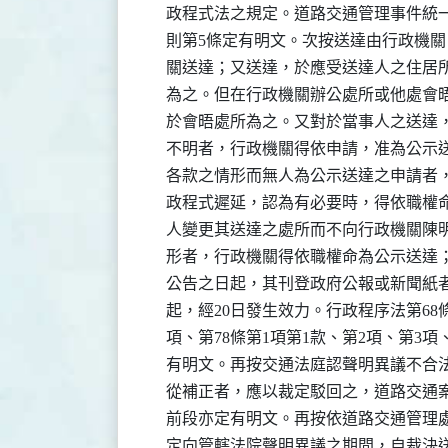
    政程式法之規定。道路交通管理事件統
    則第5條定有明文。次按送達由行政機
    關送達；又送達，於應受送達人之住居
    為之。但在行政機關辦公處所或他處會
    於會晤處所為之。又對於當事人之送達
    不明者，行政機關得依申請，准為公示
    各款之情形而無人為公示送達之申請者
    政程式遲延，認為有必要時，得依職權
    人變更其送達之處所而不向行政機關陳
    形者，行政機關得依職權命為公示送達
    公告之日起，其刊登政府公報或新聞紙
    起，經20日發生效力。行政程序法第68條
    項、第78條第1項第1款、第2項、第3項
    有明文。再按交通法庭認聲明異議不合
    從補正者，應以裁定駁回之，道路交通案
    前段亦定有明文。再按依道路交通管理處
    定向管轄法院聲明異議之期間，自裁決