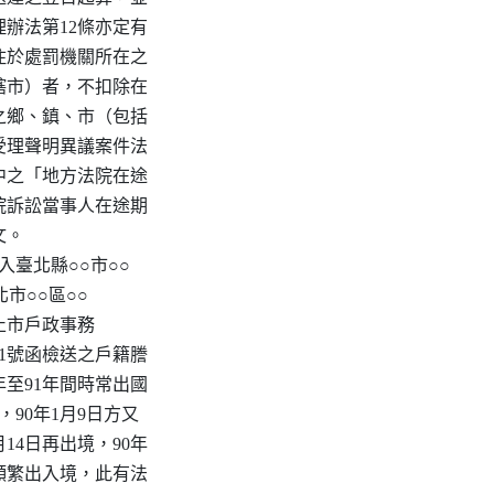
辦法第12條亦定有

住於處罰機關所在之

轄市）者，不扣除在

之鄉、鎮、市（包括

受理聲明異議案件法

中之「地方法院在途

院訴訟當事人在途期

。

入臺北縣○○市○○

市○○區○○

止市戶政事務

5631號函檢送之戶籍謄

年至91年間時常出國

，90年1月9日方又

月14日再出境，90年

又頻繁出入境，此有法
