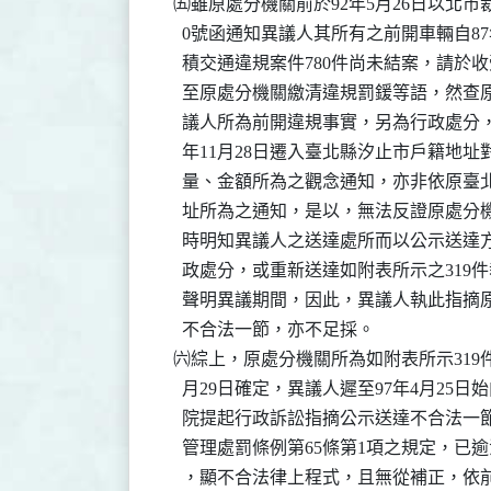
  ㈤雖原處分機關前於92年5月26日以北市裁四字
    0號函通知異議人其所有之前開車輛自8
    積交通違規案件780件尚未結案，請於收
    至原處分機關繳清違規罰鍰等語，然查
    議人所為前開違規事實，另為行政處分，
    年11月28日遷入臺北縣汐止市戶籍地
    量、金額所為之觀念通知，亦非依原臺北
    址所為之通知，是以，無法反證原處分
    時明知異議人之送達處所而以公示送達
    政處分，或重新送達如附表所示之319
    聲明異議期間，因此，異議人執此指摘
    不合法一節，亦不足採。

  ㈥綜上，原處分機關所為如附表所示319件
    月29日確定，異議人遲至97年4月25
    院提起行政訴訟指摘公示送達不合法一
    管理處罰條例第65條第1項之規定，已
    ，顯不合法律上程式，且無從補正，依