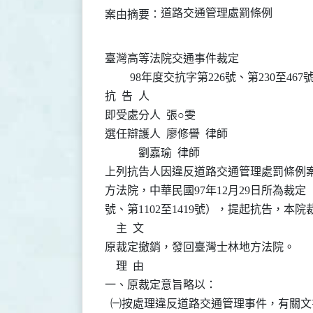
道路交通管理處罰條例
案由摘要：
臺灣高等法院交通事件裁定

         98年度交抗字第226號、第230至467
抗  告  人

即受處分人  張○雯

選任辯護人  廖修譽  律師

            劉嘉瑜  律師

上列抗告人因違反道路交通管理處罰條例案
方法院，中華民國97年12月29日所為裁定（9
號、第1102至1419號），提起抗告，本院
    主  文

原裁定撤銷，發回臺灣士林地方法院。

    理  由

一、原裁定意旨略以：

  ㈠按處理違反道路交通管理事件，有關文