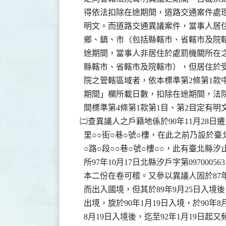
    得依法扣除在途期間，道路交通案件處理
    明文。而道路交通異議案件，當事人居
    鄉、鎮、市（包括縣轄市、省轄市及院
    途期間，當事人非居住於處罰機關所在
    縣轄市、省轄市及院轄市），但居住於
    院之管轄區域者，依本標準第2條第1款
    期間」欄所載日數，扣除在途期間，法
    間標準第4條第1款第1目、第2目定有明文
  ㈡查異議人之戶籍地係於90年11月28日遷
    里○○街○巷○號○樓，在此之前乃設於臺北
    ○路○段○○巷○號○樓○○，此有臺北縣汐
    所97年10月17日北縣汐戶字第097000
    本二份在卷可稽。又參以異議人固於87
    而出入國境，但其於89年9月25日入境後
    出境，旋於90年1月19日入境，於90年8
    8月19日入境後，迄至92年1月19日起