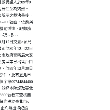
徵異議人於89年9

境內居住至為灼然。

表所示之裁決書後，

247400號函，依前揭

政機關送達，經郵務

○號○樓○○

1月17日交臺○郵局

於89年12月22日

託臺北市政府警察局大安

之房屋業已出售戶口

於89年12月30日

檢還原件，此有臺北市

第09744844400

，並經本院調取臺北

6600號卷宗查核無

戶籍均設於臺北市○

9日止均無出境紀錄
