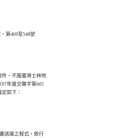
號、第469至548號

件，不服臺灣士林地

7年度交聲字第605

裁定如下：

書送達之程式，依行
