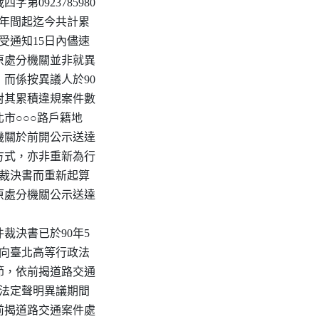
第0923785980

7年間起迄今共計累

受通知15日內儘速

原處分機關並非就異

而係按異議人於90

址對其累積違規案件數

市○○○路戶籍地

機關於前開公示送達

方式，亦非重新為行

件裁決書而重新起算

原處分機關公示送達

裁決書已於90年5

日始向臺北高等行政法

節，依前揭道路交通

逾法定聲明異議期間

前揭道路交通案件處
