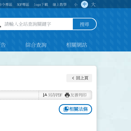
大
中
命令專區
SOP專區
logo下載
線上教學
小
全站查詢關鍵字欄位
搜尋
預告
綜合查詢
相關網站
keyboard_arrow_left
回上頁
text_rotate_vertical
print
另存PDF
友善列印
collections_bookmark
相關法條