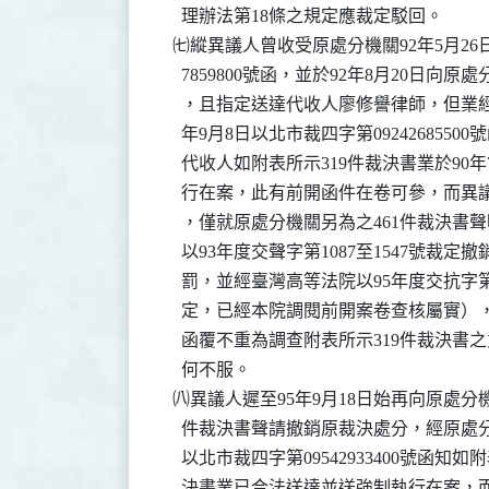
    理辦法第18條之規定應裁定駁回。

  ㈦縱異議人曾收受原處分機關92年5月26日
    7859800號函，並於92年8月20日向
    ，且指定送達代收人廖修譽律師，但業經
    年9月8日以北市裁四字第0924268550
    代收人如附表所示319件裁決書業於90年
    行在案，此有前開函件在卷可參，而異
    ，僅就原處分機關另為之461件裁決書
    以93年度交聲字第1087至1547號裁定
    罰，並經臺灣高等法院以95年度交抗字第
    定，已經本院調閱前開案卷查核屬實）
    函覆不重為調查附表所示319件裁決書
    何不服。

  ㈧異議人遲至95年9月18日始再向原處分機
    件裁決書聲請撤銷原裁決處分，經原處分機
    以北市裁四字第09542933400號函知如
    決書業已合法送達並送強制執行在案，