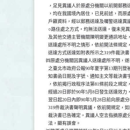
    ，足見異議人於原處分機關以前開郵務
    ，均在我國境內居住，已見前述，而原
    戶籍資料，經以郵務送達及囑警送達異
    ○路住處之方式，均無法送達，復未見
    及其他交通主管機關陳明變更通訊地址
    送達處所不明之情形，依前開法條規定
    送達方式送達如附表所示之319件裁決
  ㈣原處分機關因異議人送達處所不明，遂在9
    之臺北市政府公報90年夏字第13期刊
    知書函日期及字號、通知主文等裁決書
    ，依前揭行政程序法第81條前段之規定
    經過20日即於90年5月8日發生送達效
    翌日起20日內即90年5月28日前向原
    319件裁決書聲明異議，依前開規定，如附
    裁決書已告確定，異議人空言指摘原處
    法，顯有誤會。
