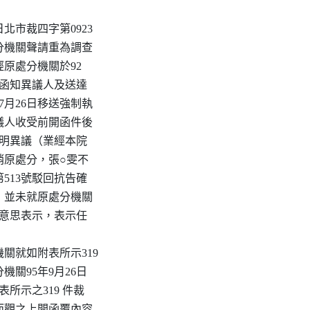
北市裁四字第0923

原處分機關聲請重為調查

原處分機關於92

0號函知異議人及送達

7月26日移送強制執

議人收受前開函件後

聲明異議（業經本院

撤銷原處分，張○雯不

513號駁回抗告確

，並未就原處分機關

之意思表示，表示任

關就如附表所示319

關95年9月26日

附表所示之319 件裁

而觀之上開函覆內容
