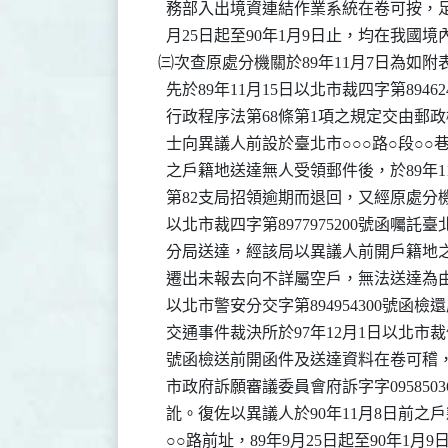
    務部入出境資連結作業系統在卷可按，足
    月25日起至90年1月9日止，均在我國
  ㈢次查原處分機關於89年11月7日為如附
    先於89年11月15日以北市裁四字第8946
    行政程序法第68條第1項之規定交由郵
    士向異議人前設於臺北市○○○路○段○○巷
    之戶籍地送達無人受領郵件後，於89年1
    第82支局招領逾期而退回，又經原處分機關
    以北市裁四字第8977975200號函囑
    分局送達，經該局以異議人前開戶籍地
    遷出未報去向不詳屬空戶，無法送達為由，
    以北市警安分交字第894954300號函
    交通事件裁決所於97年12月1日以北市裁催字
    號函檢送前開函件及送達資料在卷可稽
    市政府訴願審議委員會府訴字字0958503
    訛。復佐以異議人於90年11月8日前之
    ○○路前址，89年9月25日起至90年1月