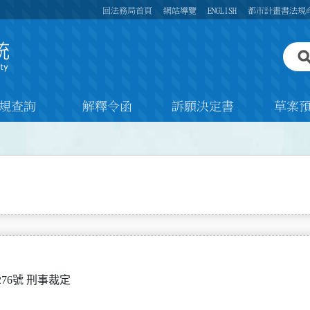
回法務局首頁
網站導覽
ENGLISH
都市計畫書法規
規查詢
解釋令函
訴願決定書
草案
76號 刑事裁定