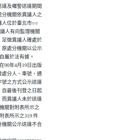
送達及囑警送達期間

處分機關依異議人之

議人位於臺北市○○

異議人有向監理機關

，足徵異議人確處於

，原處分機關以公示

書自屬於法有據。

0年4月19日出版

登被處分人、車號、通

字號之方式公示送達

，自最後刊登之日起

力，而異議人未於送達

處分機關對附表所示之

表所示之319 件

分機關公示送達不合
