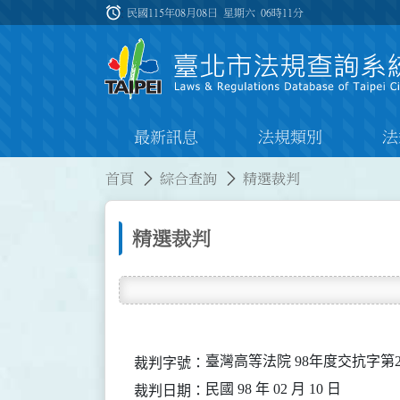
跳到主要內容
alarm
:::
民國115年08月08日 星期六
06時11分
最新訊息
法規類別
法
:::
:::
首頁
綜合查詢
精選裁判
精選裁判
臺灣高等法院 98年度交抗字第2
裁判字號：
民國 98 年 02 月 10 日
裁判日期：