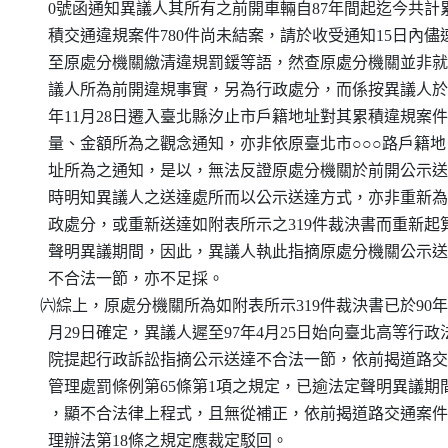
    0號函通知異議人其所有之前開車輛自87年間起迄今共計累
    積交通違規案件780件尚未結案，請於收受通知15日內儘速
    至原處分機關繳清違規罰鍰等語，然查原處分機關並非就
    議人所為前開違規事實，另為行政處分，而係按異議人於9
    年11月28日遷入臺北縣汐止市戶籍地址對其累積違規案件
    量、金額所為之觀念通知，亦非依原臺北市○○○路戶籍地

    址所為之通知，是以，無法反證原處分機關於前開公示送
    時明知異議人之送達處所而以公示送達方式，亦非重新為
    政處分，或重新送達如附表所示之319件裁決書而重新起算
    聲明異議期間，因此，異議人執此指摘原處分機關公示送
    不合法一節，亦不足採。

  ㈥綜上，原處分機關所為如附表所示319件裁決書已於90年5
    月29日確定，異議人遲至97年4月25日始向臺北高等行政法
    院提起行政訴訟指摘公示送達不合法一節，依前揭道路交
    管理處罰條例第65條第1項之規定，已逾法定聲明異議期間
    ，顯不合法律上程式，且無從補正，依前揭道路交通案件
    理辦法第18條之規定應裁定駁回。
