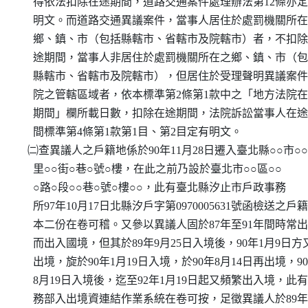
    得依法扣除在途期間，道路交通案件處理辦法第12條亦定
    明文。而道路交通異議案件，當事人居住於處罰機關所在
    鄉、鎮、市（包括縣轄市、省轄市及院轄市）者，不扣除
    途期間，當事人非居住於處罰機關所在之鄉、鎮、市（包
    縣轄市、省轄市及院轄市），但居住於受理聲明異議案件
    院之管轄區域者，依本標準第2條第1款中之「地方法院在
    期間」欄所載日數，扣除在途期間，法院訴訟當事人在途
    間標準第4條第1款第1目、第2目定有明文。

  ㈡查異議人之戶籍地係於90年11月28日遷入臺北縣○○市○○

    里○○街○巷○號○樓，在此之前乃設於臺北市○○區○○

    ○路○段○○巷○號○樓○○，此有臺北縣汐止市戶政事務

    所97年10月17日北縣汐戶字第0970005631號函檢送之戶籍
    本二份在卷可稽。又參以異議人固於87年至91年間時常出
    而出入國境，但其於89年9月25日入境後，90年1月9日方又
    出境，旋於90年1月19日入境，於90年8月14日再出境，90
    8月19日入境後，迄至92年1月19日起又頻繁出入境，此有
    務部入出境資連結作業系統在卷可按，足徵異議人於89年9