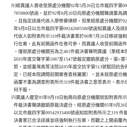
  ㈦縱異議人曾收受原處分機關92年5月26日北市裁四字第092
    7859800號函，並於92年8月20日向原處分機關聲請重為調
    ，且指定送達代收人廖修譽律師，但業經原處分機關於92

    年9月8日以北市裁四字第09242685500號函知異議人及送達
    代收人如附表所示319件裁決書業於90年7月26日移送強制
    行在案，此有前開函件在卷可參，而異議人收受前開函件
    ，僅就原處分機關另為之461件裁決書聲明異議（業經本院
    以93年度交聲字第1087至1547號裁定撤銷原處分，張○雯不
    罰，並經臺灣高等法院以95年度交抗字第513號駁回抗告確
    定，已經本院調閱前開案卷查核屬實），並未就原處分機
    函覆不重為調查附表所示319件裁決書之意思表示，表示任
    何不服。

  ㈧異議人遲至95年9月18日始再向原處分機關就如附表所示31
    件裁決書聲請撤銷原裁決處分，經原處分機關95年9月26日
    以北市裁四字第09542933400號函知如附表所示之319 件裁
    決書業已合法送達並送強制執行在案，而觀之上開函覆內