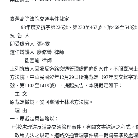
臺灣高等法院交通事件裁定

         98年度交抗字第226號、第230至467號、第469至548號

抗  告  人

即受處分人  張○雯

選任辯護人  廖修譽  律師

            劉嘉瑜  律師

上列抗告人因違反道路交通管理處罰條例案件，不服臺灣士
方法院，中華民國97年12月29日所為裁定（97年度交聲字第60
號、第1102至1419號），提起抗告，本院裁定如下：

    主  文

原裁定撤銷，發回臺灣士林地方法院。

    理  由

一、原裁定意旨略以：

  ㈠按處理違反道路交通管理事件，有關文書送達之程式，依
    政程式法之規定。道路交通管理事件統一裁罰基準及處理