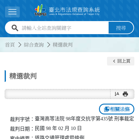
跳到主要內容
展開選單
全站查詢關鍵字欄位
搜尋
:::
:::
首頁
綜合查詢
精選裁判
keyboard_arrow_left
回上頁
精選裁判
text_rotate_vertical
print
collections_bookmark
相關法條
臺灣高等法院 98年度交抗字第435號 刑事裁定
裁判字號：
民國 98 年 02 月 10 日
裁判日期：
道路交通管理處罰條例
案由摘要：