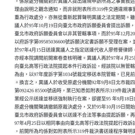
    ，係原處分機關對於異議人提出違規申訴所為之事實敘述
    理由說明之觀念通知，而非就附表所示319件交通違規事實
    重為行政處分，亦無從重新起算聲明異議之法定期間。雖
    議人於95年10月19日向臺北市政府訴願委員會提出訴願，
    臺北市政府訴願委員會以非其管轄事項，而於95年12月20
    以府訴字第09585036600號訴願決定書訴願不受理在案，並
    於97年4月15日送達異議人之指定送達代收人廖修譽律師，
    亦經本院調閱前開案卷查核明確。異議人再於97年4 月25日
    向臺北高等行政法院提起本件行政訴訟，經該院以無管轄
    為由，以97年度訴字第1034號裁定移送本院管轄，已見前
    。換言之，異議人於收受原處分機關92年9月8日北市裁四
    第092426 85500號函時，業已知悉如附表所示319件裁決書
    業經公示送達並移送強制執行在案，卻遲至95 年9月18日向
    原處分機關聲請撤銷原裁決處分，又於95年10月19日間始
    臺北市政府訴願委員會以送達不合法等事由提起訴願，再
    97年4月25日以相同事由向臺北高等行政法院提起行政訴訟
    ，前開所為均係對如附表所示319件裁決書送達程序聲明異