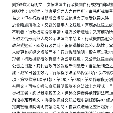
    則第5條定有明文。次按送達由行政機關自行或交由郵政機
    關送達；又送達，於應受送達人之住居所、事務所或營業
    為之。但在行政機關辦公處所或他處會晤應受送達人時，
    於會晤處所為之。又對於當事人之送達，有應為送達之處
    不明者，行政機關得依申請，准為公示送達；又有前項所
    各款之情形而無人為公示送達之申請者，行政機關為避免
    政程式遲延，認為有必要時，得依職權命為公示送達；當
    人變更其送達之處所而不向行政機關陳明，致有第1項之情
    形者，行政機關得依職權命為公示送達；又公示送達自前
    公告之日起，其刊登政府公報或新聞紙者，自最後刊登之
    起，經20日發生效力。行政程序法第68條第1項、第72條第
    項、第78條第1項第1款、第2項、第3項、第81條前段分別
    有明文。再按交通法庭認聲明異議不合法律上之程式，且
    從補正者，應以裁定駁回之，道路交通案件處理辦法第18
    前段亦定有明文。再按依道路交通管理處罰條例第87 條規
    定向管轄法院聲明異議之期間，自裁決送達之翌日起算，