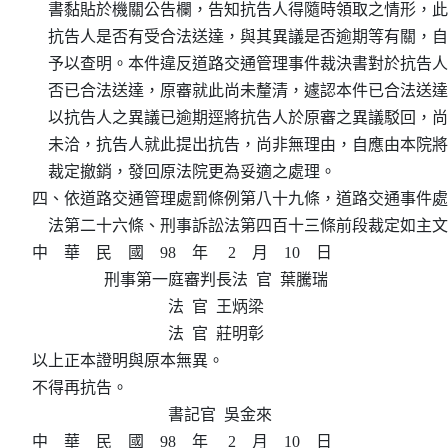
    書黏貼於機關公告欄，告知抗告人得隨時領取之情形，此
    抗告人是否有受合法送達，與其異議是否逾期等有關，自
    予以查明。本件違反道路交通管理事件裁決書對於抗告人
    否已合法送達，原審就此尚未釐清，遽認本件已合法送達
    以抗告人之異議已逾期逕將抗告人於原審之異議駁回，尚
    未洽，抗告人就此提出抗告，尚非無理由，自應由本院將
    裁定撤銷，發回原法院更為妥適之處理。

四、依道路交通管理處罰條例第八十九條，道路交通事件處
    法第二十六條、刑事訴訟法第四百十三條前段裁定如主文
中    華    民    國    98    年     2    月    10    日

                  刑事第一庭審判長法  官  葉騰瑞

                                  法  官  王炳梁

                                  法  官  莊明彰

以上正本證明與原本無異。

不得再抗告。

                                  書記官  吳金來

中    華    民    國    98    年     2    月    10    日