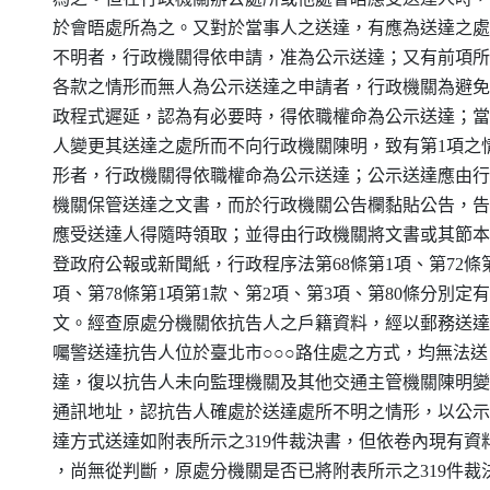
    於會晤處所為之。又對於當事人之送達，有應為送達之處
    不明者，行政機關得依申請，准為公示送達；又有前項所
    各款之情形而無人為公示送達之申請者，行政機關為避免
    政程式遲延，認為有必要時，得依職權命為公示送達；當
    人變更其送達之處所而不向行政機關陳明，致有第1項之情
    形者，行政機關得依職權命為公示送達；公示送達應由行
    機關保管送達之文書，而於行政機關公告欄黏貼公告，告
    應受送達人得隨時領取；並得由行政機關將文書或其節本
    登政府公報或新聞紙，行政程序法第68條第1項、第72條第
    項、第78條第1項第1款、第2項、第3項、第80條分別定有
    文。經查原處分機關依抗告人之戶籍資料，經以郵務送達
    囑警送達抗告人位於臺北市○○○路住處之方式，均無法送

    達，復以抗告人未向監理機關及其他交通主管機關陳明變
    通訊地址，認抗告人確處於送達處所不明之情形，以公示
    達方式送達如附表所示之319件裁決書，但依卷內現有資料
    ，尚無從判斷，原處分機關是否已將附表所示之319件裁決