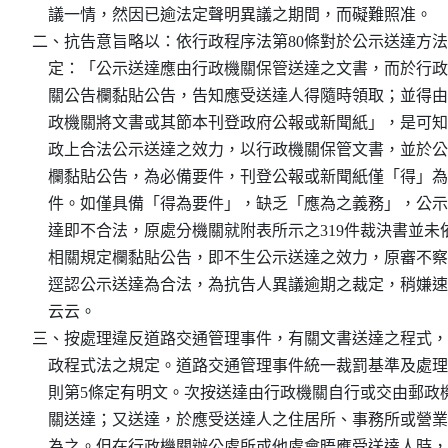
    議一情，然因已逾法定聲明異議之期間，而礙難照准。

二、抗告意旨略以：依行政程序法第80條對於公示送達方法
    定：「公示送達應由行政機關保管送達之文書，而於行政
    關公告欄黏貼公告，告知應受送達人得隨時領取；並得由
    政機關將文書或其節本刊登政府公報或新聞紙」，是可知
    政上合法公示送達之效力，以行政機關保管文書，並於公
    欄黏貼公告，為必備要件，刊登公報或新聞紙僅「得」為
    件。如僅具備「得為要件」，缺乏「應為之義務」，公示
    達即不合法，原處分機關就附表所示之319件裁決書並未依
    相關規定欄黏貼公告，即不生公示送達之效力，原審不察
    逕認公示送達為合法，為抗告人異議逾期之裁定，稍嫌速
    云云。

三、按處理違反道路交通管理事件，有關文書送達之程式，
    政程式法之規定。道路交通管理事件統一裁罰基準及處理
    則第5條定有明文。次按送達由行政機關自行或交由郵政機
    關送達；又送達，於應受送達人之住居所、事務所或營業
    為之。但在行政機關辦公處所或他處會晤應受送達人時，