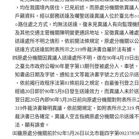
    ，均在我國境內居住，已見前述，而原處分機關依異議人
    戶籍資料，經以郵務送達及囑警送達異議人位於臺北市○○
    ○路住處之方式，均無法送達，復未見異議人有向監理機關
    及其他交通主管機關陳明變更通訊地址，足徵異議人確處
    送達處所不明之情形，依前開法條規定，原處分機關以公
    送達方式送達如附表所示之319件裁決書自屬於法有據。

  ㈣原處分機關因異議人送達處所不明，遂在90年4月19日出
    之臺北市政府公報90年夏字第13期刊登被處分人、車號、
    知書函日期及字號、通知主文等裁決書字號之方式公示送
    ，依前揭行政程序法第81條前段之規定，自最後刊登之日
    經過20日即於90年5月8日發生送達效力，而異議人未於送
    翌日起20日內即90年5月28日前向原處分機關對附表所示之
    319件裁決書聲明異議，依前開規定，如附表所示之319 件
    裁決書已告確定，異議人空言指摘原處分機關公示送達不
    法，顯有誤會。

  ㈤雖原處分機關前於92年5月26日以北市裁四字第092378598