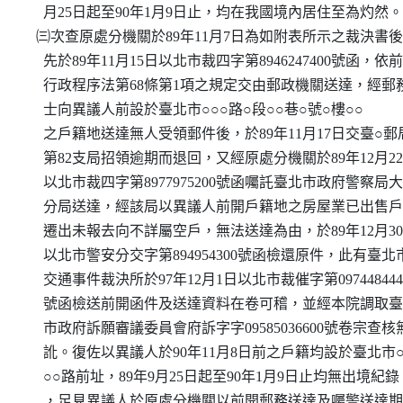
    月25日起至90年1月9日止，均在我國境內居住至為灼然。

  ㈢次查原處分機關於89年11月7日為如附表所示之裁決書後
    先於89年11月15日以北市裁四字第8946247400號函，依前
    行政程序法第68條第1項之規定交由郵政機關送達，經郵務
    士向異議人前設於臺北市○○○路○段○○巷○號○樓○○

    之戶籍地送達無人受領郵件後，於89年11月17日交臺○郵局
    第82支局招領逾期而退回，又經原處分機關於89年12月22
    以北市裁四字第8977975200號函囑託臺北市政府警察局大
    分局送達，經該局以異議人前開戶籍地之房屋業已出售戶
    遷出未報去向不詳屬空戶，無法送達為由，於89年12月30
    以北市警安分交字第894954300號函檢還原件，此有臺北市
    交通事件裁決所於97年12月1日以北市裁催字第0974484440
    號函檢送前開函件及送達資料在卷可稽，並經本院調取臺
    市政府訴願審議委員會府訴字字09585036600號卷宗查核無
    訛。復佐以異議人於90年11月8日前之戶籍均設於臺北市○
    ○○路前址，89年9月25日起至90年1月9日止均無出境紀錄

    ，足見異議人於原處分機關以前開郵務送達及囑警送達期