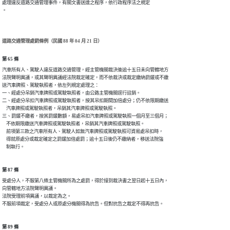
處理違反道路交通管理事件，有關文書送達之程序，依行政程序法之規定

道路交通管理處罰條例（民國 88 年 04 月 21 日）
第 65 條
汽車所有人、駕駛人違反道路交通管理，經主管機關裁決後逾十五日未向管轄地方

法院聲明異議，或其聲明異議經法院裁定確定，而不依裁決或裁定繳納罰鍰或不繳

送汽車牌照、駕駛執照者，依左列規定處理之：

一、經處分吊銷汽車牌照或駕駛執照者，由公路主管機關逕行註銷。

二、經處分吊扣汽車牌照或駕駛執照者，按其吊扣期間加倍處分；仍不依限期繳送

    汽車牌照或駕駛執照者，吊銷其汽車牌照或駕駛執照。

三、罰鍰不繳者，按其罰鍰數額，易處吊扣汽車牌照或駕駛執照一個月至三個月；

    不依期限繳送汽車牌照或駕駛執照者，吊銷其汽車牌照或駕駛執照。

    前項第三款之汽車所有人、駕駛人如無汽車牌照或駕駛執照可資易處吊扣時，

    得就原處分或裁定確定之罰鍰加倍處罰；逾十五日後仍不繳納者，移送法院強

第 87 條
受處分人，不服第八條主管機關所為之處罰，得於接到裁決書之翌日起十五日內，

向管轄地方法院聲明異議。

法院受理前項異議，以裁定為之。

第 89 條