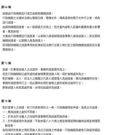
第 68 條
  送達由行政機關自行或交由郵政機關送達。

  行政機關之文書依法規以電報交換、電傳文件、傳真或其他電子文件行之者，視為

  自行送達。

  由郵政機關送達者，以一般郵遞方式為之。但文書內容對人民權利義務有重大影響

  者，應為掛號。

  文書由行政機關自行送達者，以承辦人員或辦理送達事務人員為送達人；其交郵政

  機關送達者，以郵務人員為送達人。

  前項郵政機關之送達準用依民事訴訟法施行法第三條訂定之郵政機關送達訴訟文書

第 72 條
  送達，於應受送達人之住居所、事務所或營業所為之。

  但在行政機關辦公處所或他處會晤應受送達人時，得於會晤處所為之。

  對於機關、法人、非法人之團體之代表人或管理人為送達者，應向其機關所在地、

  事務所或營業所行之。但必要時亦得於會晤之處所或其住居所行之。

第 78 條
  對於當事人之送達，有下列各款情形之一者，行政機關得依申請，准為公示送達︰

  一、應為送達之處所不明者。

  二、於有治外法權人之住居所或事務所為送達而無效者。

  三、於外國或境外為送達，不能依第八十六條之規定辦理或預知雖依該規定辦理而

      無效者。

  有前項所列各款之情形而無人為公示送達之申請者，行政機關為避免行政程序遲延

  ，認為有必要時，得依職權命為公示送達。
