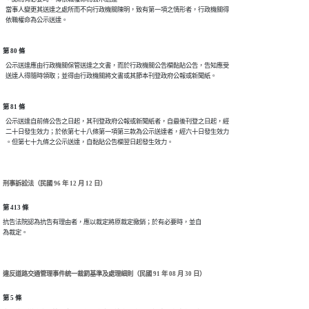
  當事人變更其送達之處所而不向行政機關陳明，致有第一項之情形者，行政機關得

第 80 條
  公示送達應由行政機關保管送達之文書，而於行政機關公告欄黏貼公告，告知應受

第 81 條
  公示送達自前條公告之日起，其刊登政府公報或新聞紙者，自最後刊登之日起，經

  二十日發生效力；於依第七十八條第一項第三款為公示送達者，經六十日發生效力

刑事訴訟法（民國 96 年 12 月 12 日）
第 413 條
抗告法院認為抗告有理由者，應以裁定將原裁定撤銷；於有必要時，並自

為裁定。
違反道路交通管理事件統一裁罰基準及處理細則（民國 91 年 08 月 30 日）
第 5 條