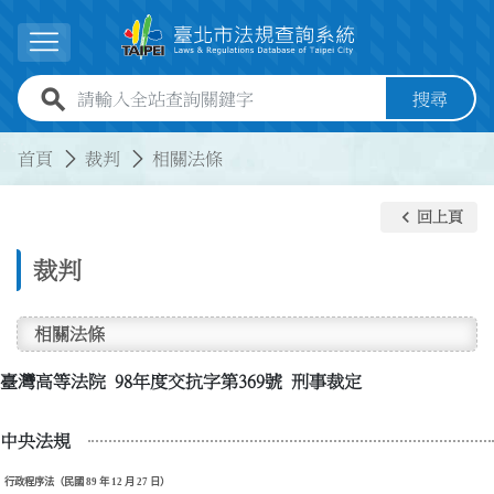
跳到主要內容
展開選單
全站查詢關鍵字欄位
搜尋
:::
:::
首頁
裁判
相關法條
keyboard_arrow_left
回上頁
裁判
相關法條
臺灣高等法院 98年度交抗字第369號 刑事裁定
中央法規
行政程序法（民國 89 年 12 月 27 日）