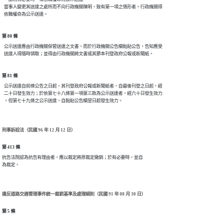
  當事人變更其送達之處所而不向行政機關陳明，致有第一項之情形者，行政機關得

第 80 條
  公示送達應由行政機關保管送達之文書，而於行政機關公告欄黏貼公告，告知應受

第 81 條
  公示送達自前條公告之日起，其刊登政府公報或新聞紙者，自最後刊登之日起，經

  二十日發生效力；於依第七十八條第一項第三款為公示送達者，經六十日發生效力

刑事訴訟法（民國 96 年 12 月 12 日）
第 413 條
抗告法院認為抗告有理由者，應以裁定將原裁定撤銷；於有必要時，並自

為裁定。
違反道路交通管理事件統一裁罰基準及處理細則（民國 91 年 08 月 30 日）
第 5 條