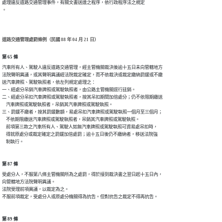
處理違反道路交通管理事件，有關文書送達之程序，依行政程序法之規定

道路交通管理處罰條例（民國 88 年 04 月 21 日）
第 65 條
汽車所有人、駕駛人違反道路交通管理，經主管機關裁決後逾十五日未向管轄地方

法院聲明異議，或其聲明異議經法院裁定確定，而不依裁決或裁定繳納罰鍰或不繳

送汽車牌照、駕駛執照者，依左列規定處理之：

一、經處分吊銷汽車牌照或駕駛執照者，由公路主管機關逕行註銷。

二、經處分吊扣汽車牌照或駕駛執照者，按其吊扣期間加倍處分；仍不依限期繳送

    汽車牌照或駕駛執照者，吊銷其汽車牌照或駕駛執照。

三、罰鍰不繳者，按其罰鍰數額，易處吊扣汽車牌照或駕駛執照一個月至三個月；

    不依期限繳送汽車牌照或駕駛執照者，吊銷其汽車牌照或駕駛執照。

    前項第三款之汽車所有人、駕駛人如無汽車牌照或駕駛執照可資易處吊扣時，

    得就原處分或裁定確定之罰鍰加倍處罰；逾十五日後仍不繳納者，移送法院強

第 87 條
受處分人，不服第八條主管機關所為之處罰，得於接到裁決書之翌日起十五日內，

向管轄地方法院聲明異議。

法院受理前項異議，以裁定為之。

第 89 條