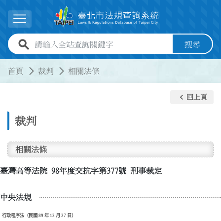
跳到主要內容
展開選單
全站查詢關鍵字欄位
搜尋
:::
:::
首頁
裁判
相關法條
keyboard_arrow_left
回上頁
裁判
相關法條
臺灣高等法院 98年度交抗字第377號 刑事裁定
中央法規
行政程序法（民國 89 年 12 月 27 日）