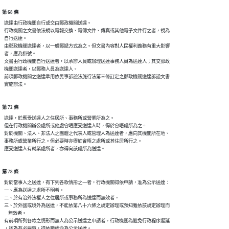
第 68 條
  送達由行政機關自行或交由郵政機關送達。

  行政機關之文書依法規以電報交換、電傳文件、傳真或其他電子文件行之者，視為

  自行送達。

  由郵政機關送達者，以一般郵遞方式為之。但文書內容對人民權利義務有重大影響

  者，應為掛號。

  文書由行政機關自行送達者，以承辦人員或辦理送達事務人員為送達人；其交郵政

  機關送達者，以郵務人員為送達人。

  前項郵政機關之送達準用依民事訴訟法施行法第三條訂定之郵政機關送達訴訟文書

第 72 條
  送達，於應受送達人之住居所、事務所或營業所為之。

  但在行政機關辦公處所或他處會晤應受送達人時，得於會晤處所為之。

  對於機關、法人、非法人之團體之代表人或管理人為送達者，應向其機關所在地、

  事務所或營業所行之。但必要時亦得於會晤之處所或其住居所行之。

第 78 條
  對於當事人之送達，有下列各款情形之一者，行政機關得依申請，准為公示送達︰

  一、應為送達之處所不明者。

  二、於有治外法權人之住居所或事務所為送達而無效者。

  三、於外國或境外為送達，不能依第八十六條之規定辦理或預知雖依該規定辦理而

      無效者。

  有前項所列各款之情形而無人為公示送達之申請者，行政機關為避免行政程序遲延

  ，認為有必要時，得依職權命為公示送達。
