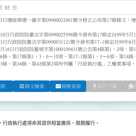
月 03 日
月3日總統華總一義字第09900022491號令修正公布第17條條文
0日行政院院臺法字第0990025596號令發布第17條定自99年5月10
日行政院院臺法字第0990031121號令發布第17-1條定自99年6月3
2月16日行政院院臺規字第1000109431號公告第4條第1、2項、第
6條、第17條第1、3、6～10項、第17-1條第1、3～6項、第18條
23條、第34條、第42條第2項所列屬「行政執行處」之權責事項，
tune
pin
file_download
extension
章節
條文檢索
條號查詢
附件下載
，行政執行處得命其提供相當擔保，限期履行，
