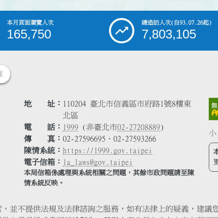
本月頁面瀏覽人次
總造訪人次
(自93.07.26起)
165,750
7,803,105
策
地 址
110204 臺北市信義區市府路1號8樓東
北區
電 話
1999
(非臺北市
02-27208889
)
小
傳 真
02-27596695、02-27593266
陳情系統
https://1999.gov.taipei
電子信箱
la_laws@gov.taipei
本局信箱係處理與系統相關之問題，其餘市政問題請至陳
情系統反映。
索，並不提供法規及法律諮詢之服務，如有法律上的疑義，建議