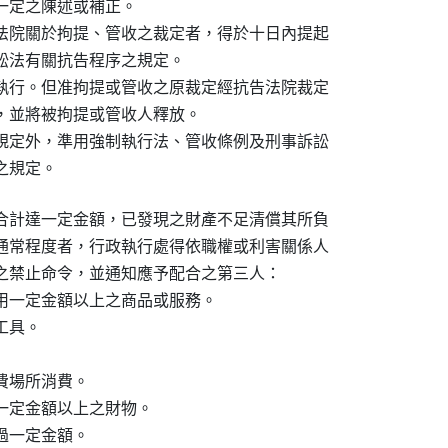
定之陳述或補正。

法院關於拘提、管收之裁定者，得於十日內提起

訟法有關抗告程序之規定。

執行。但准拘提或管收之原裁定經抗告法院裁定

，並將被拘提或管收人釋放。

規定外，準用強制執行法、管收條例及刑事訴訟

之規定。
合計達一定金額，已發現之財產不足清償其所負

通常程度者，行政執行處得依職權或利害關係人

之禁止命令，並通知應予配合之第三人：

用一定金額以上之商品或服務。

具。

場所消費。

一定金額以上之財物。

一定金額。
