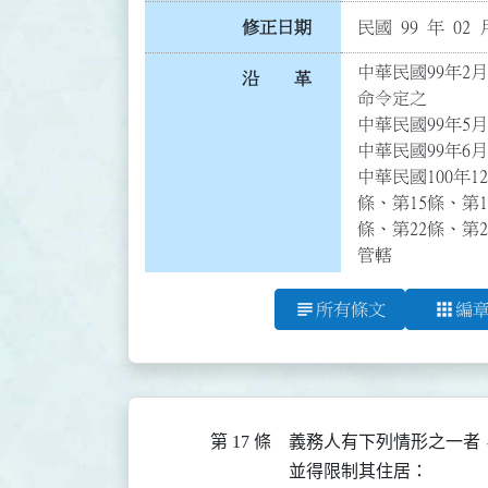
修正日期
民國 99 年 02 
中華民國99年2
沿 革
命令定之

中華民國99年5月1
中華民國99年6月3
中華民國100年1
條、第15條、第1
條、第22條、第
管轄
subject
apps
所有條文
編
第 17 條
義務人有下列情形之一者
並得限制其住居：
