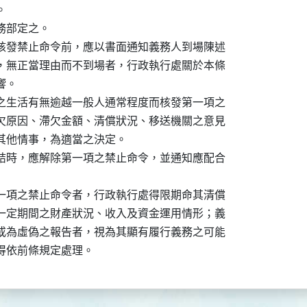


部定之。

核發禁止命令前，應以書面通知義務人到場陳述

，無正當理由而不到場者，行政執行處關於本條

。

之生活有無逾越一般人通常程度而核發第一項之

欠原因、滯欠金額、清償狀況、移送機關之意見

其他情事，為適當之決定。

結時，應解除第一項之禁止命令，並通知應配合

一項之禁止命令者，行政執行處得限期命其清償

一定期間之財產狀況、收入及資金運用情形；義

或為虛偽之報告者，視為其顯有履行義務之可能

得依前條規定處理。