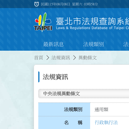
跳到主要內容
alarm
:::
民國115年08月08日 星期六
03時58分
最新訊息
法規類別
法
:::
:::
首頁
法規資訊
異動條文
法規資訊
中央法規異動條文
法規類別
通用類
行政執行法
名 稱