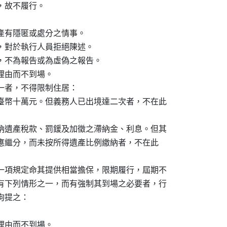
故不履行。

產有隱匿或處分之情事。

，對於執行人員拒絕陳述。

，不為報告或為虛偽之報告。

由而不到場。

一者，不得限制住居：

臺幣十萬元。但義務人已出境達二次者，不在此

納遺產稅款、罰鍰及加徵之滯納金、利息。但其

法定應繼分，而未按所得遺產比例繳納者，不在此

一項規定命其提供相當擔保，限期履行，屆期不

有下列情形之一，而有強制其到場之必要者，行

提之：

由而不到場。
