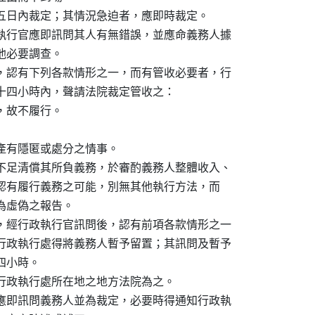
五日內裁定；其情況急迫者，應即時裁定。

執行官應即訊問其人有無錯誤，並應命義務人據

必要調查。

，認有下列各款情形之一，而有管收必要者，行

十四小時內，聲請法院裁定管收之：

故不履行。

產有隱匿或處分之情事。

不足清償其所負義務，於審酌義務人整體收入、

力，認有履行義務之可能，別無其他執行方法，而

或為虛偽之報告。

，經行政執行官訊問後，認有前項各款情形之一

行政執行處得將義務人暫予留置；其訊問及暫予

小時。

行政執行處所在地之地方法院為之。

應即訊問義務人並為裁定，必要時得通知行政執
