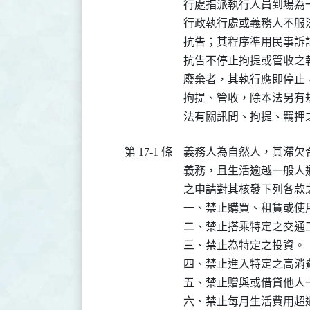
行處指派執行人員到場為一
行政執行處或義務人不服
抗告；其程序準用民事訴
抗告不停止拘提或管收之
廢棄者，其執行應即停止
拘提、管收，除本法另有
法有關訊問、拘提、羈押
第 17-1 條
義務人為自然人，其滯欠
義務，且生活逾越一般人
之申請對其核發下列各款
一、禁止購買、租賃或使
二、禁止搭乘特定之交通工
三、禁止為特定之投資。

四、禁止進入特定之高消費
五、禁止贈與或借貸他人
六、禁止每月生活費用超過