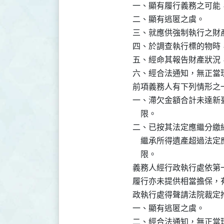
一、顯有履行義務之可能，
二、顯有逃匿之虞。

三、就應供強制執行之財
四、於調查執行標的物時
五、經命其報告財產狀況
六、經合法通知，無正當理
前項義務人有下列情形之
一、滯欠金額合計未達新
    限。

二、已按其法定應繼分繳
    繼承所得遺產超過
    限。

義務人經行政執行處依第
履行亦未提供相當擔保，
政執行處得聲請法院裁定拘
一、顯有逃匿之虞。

二、經合法通知，無正當理