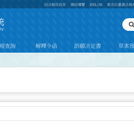
回法務局首頁
網站導覽
ENGLISH
都市計畫書法規
規查詢
解釋令函
訴願決定書
草案