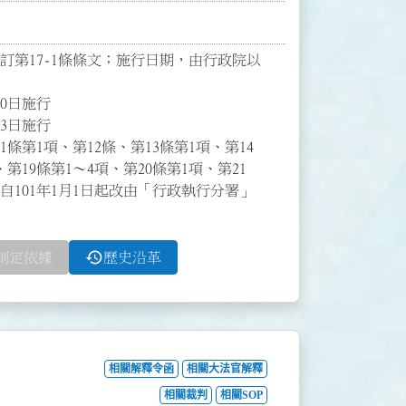
；增訂第17-1條條文；施行日期，由行政院以
日施行

日施行

11條第1項、第12條、第13條第1項、第14
、第19條第1～4項、第20條第1項、第21
自101年1月1日起改由「行政執行分署」
history
制定依據
歷史沿革
相關解釋令函
相關大法官解釋
相關裁判
相關SOP