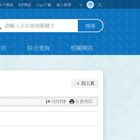
大
中
命令專區
SOP專區
logo下載
線上教學
小
全站查詢關鍵字欄位
搜尋
預告
綜合查詢
相關網站
keyboard_arrow_left
回上頁
text_rotate_vertical
print
另存PDF
友善列印