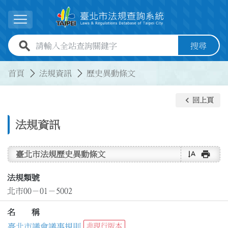
跳到主要內容
展開選單
全站查詢關鍵字欄位
搜尋
:::
:::
首頁
法規資訊
歷史異動條文
keyboard_arrow_left
回上頁
法規資訊
text_rotate_vertical
print
臺北市法規歷史異動條文
法規類號
北市00－01－5002
名 稱
臺北市議會議事規則
非現行版本