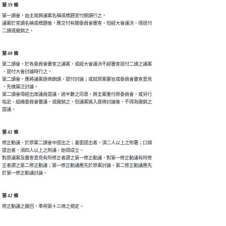
第 39 條
第一讀會，由主席將議案名稱或標題宣付朗讀行之。

議案於宣讀名稱或標題後，應交付有關委員會審查。但經大會議決，得逕付

二讀或撤銷之。
第 40 條
第二讀會，於各委員會審查之議案，或經大會議決不經審查逕付二讀之議案

，提付大會討論時行之。

第二讀會，應將議案逐條朗讀，提付討論；或就原案要旨或委員會審查意見

，先做廣泛討論。

第二讀會得經出席議員提議，過半數之同意，將全案重付原委員會，或另行

指定、組織委員會審議，或撤銷之。但議案進入逐條討論後，不得為撤銷之

提議。
第 41 條
修正動議，於原案二讀會中提出之；書面提出者，須二人以上之附署；口頭

提出者，須四人以上之附議，始得成立。

對原議案及審查意見有所修正者謂之第一修正動議，對第一修正動議有所修

正者謂之第二修正動議；第一修正動議應先於原案討論，第二修正動議應先

於第一修正動議討論。
第 42 條
修正動議之撤回，準用第十三條之規定。