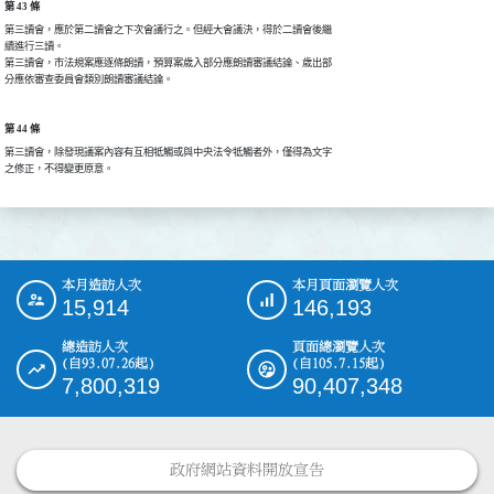
第 43 條
第三讀會，應於第二讀會之下次會議行之。但經大會議決，得於二讀會後繼

續進行三讀。

第三讀會，市法規案應逐條朗讀，預算案歲入部分應朗讀審議結論、歲出部

分應依審查委員會類別朗讀審議結論。
第 44 條
第三讀會，除發現議案內容有互相牴觸或與中央法令牴觸者外，僅得為文字

之修正，不得變更原意。
本月造訪人次
本月頁面瀏覽人次
:::
15,914
146,193
總造訪人次
頁面總瀏覽人次
(自93.07.26起)
(自105.7.15起)
7,800,319
90,407,348
政府網站資料開放宣告