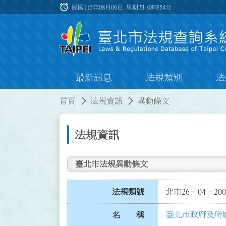
跳到主要內容
alarm
:::
民國115年08月06日 星期四
08時54分
最新訊息
法規類別
法
:::
:::
首頁
法規資訊
異動條文
法規資訊
臺北市法規異動條文
法規類號
北市26－04－200
臺北市政府及所
名 稱