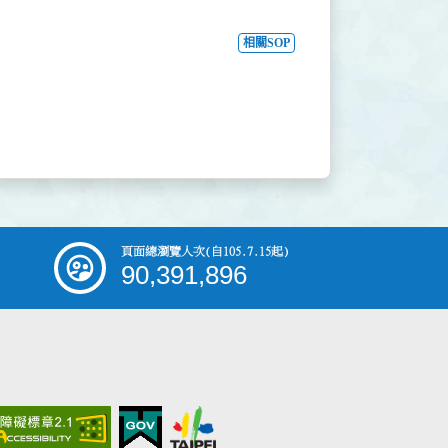
相關SOP
頁面總瀏覽人次
(自105.7.15起)
90,391,896