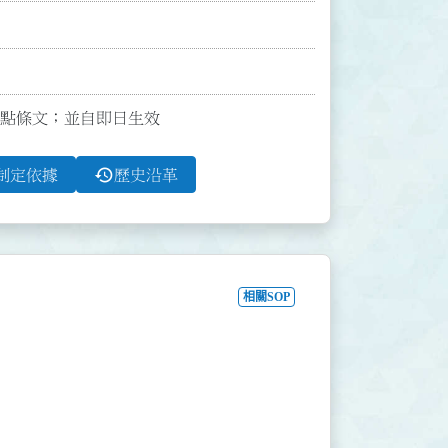
、15點條文；並自即日生效
history
制定依據
歷史沿革
相關SOP