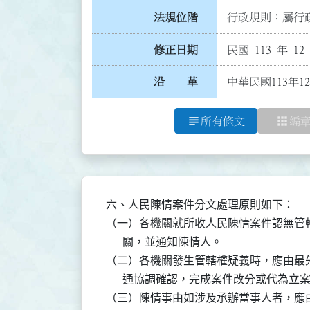
法規位階
行政規則：屬行政
修正日期
民國 113 年 12
沿 革
中華民國113年1
subject
apps
所有條文
編
六、人民陳情案件分文處理原則如下：

（一）各機關就所收人民陳情案件認無管轄
      關，並通知陳情人。

（二）各機關發生管轄權疑義時，應由最先
      通協調確認，完成案件改分或代為立案
（三）陳情事由如涉及承辦當事人者，應由