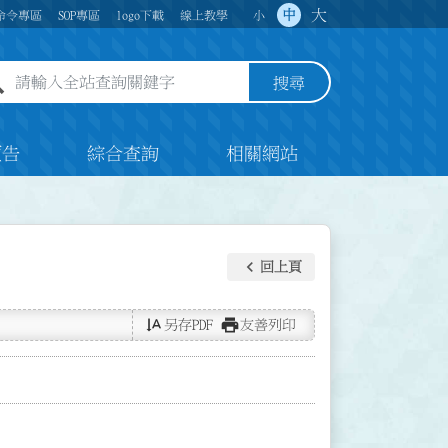
大
中
命令專區
SOP專區
logo下載
線上教學
小
全站查詢關鍵字欄位
搜尋
預告
綜合查詢
相關網站
keyboard_arrow_left
回上頁
text_rotate_vertical
print
另存PDF
友善列印