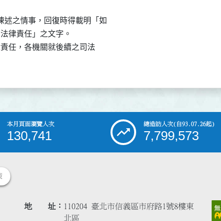
述之情事，回復時得載明「如

關法律責任」之文字。

法律責任，各機關就後續之司法

本月頁面瀏覽人次
總造訪人次
(自93.07.26起)
130,741
7,799,573
策
地 址
110204 臺北市信義區市府路1號8樓東
北區