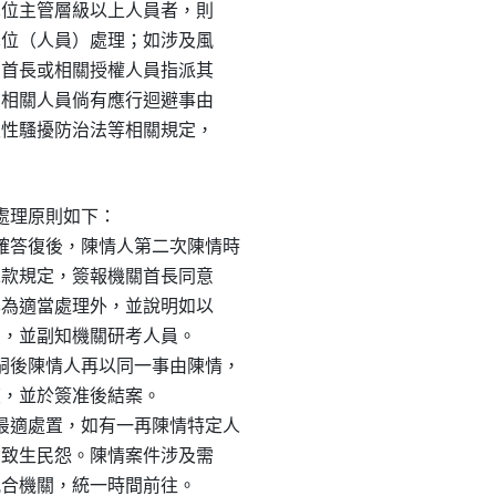
為單位主管層級以上人員者，則

當單位（人員）處理；如涉及風

機關首長或相關授權人員指派其

中，相關人員倘有應行迴避事由

法及性騷擾防治法等相關規定，

理原則如下：

答復後，陳情人第二次陳情時

第二款規定，簽報機關首長同意

明已為適當處理外，並說明如以

復），並副知機關研考人員。

後陳情人再以同一事由陳情，

復，並於簽准後結案。

適處置，如有一再陳情特定人

查，致生民怨。陳情案件涉及需

集配合機關，統一時間前往。