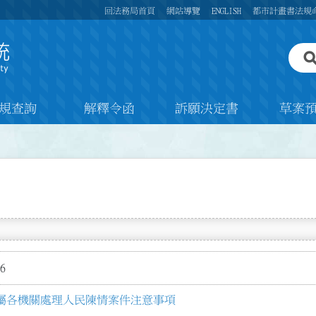
回法務局首頁
網站導覽
ENGLISH
都市計畫書法規
規查詢
解釋令函
訴願決定書
草案
6
屬各機關處理人民陳情案件注意事項