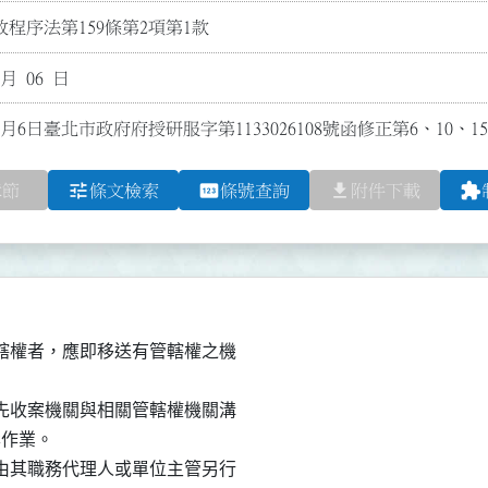
程序法第159條第2項第1款
 月 06 日
2月6日臺北市政府府授研服字第1133026108號函修正第6、10
tune
pin
file_download
extension
章節
條文檢索
條號查詢
附件下載
權者，應即移送有管轄權之機

收案機關與相關管轄權機關溝

作業。

其職務代理人或單位主管另行
