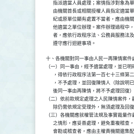
      指派適當人員處理；案情指涉對象
      由機關首長或相關授權人員指定適
      紀或原單位顯有處置不當者，應由
      他適當之單位辦理。案件辦理過程
      者，應依行政程序法、公務員服務
      遵守應行迴避事項。
十、各機關對同一事由人民一再陳情案件處
（一）同一事由，經予適當處理，並已明確
      ，得依行政程序法第一百七十三條
      ，不予處理，並回復陳情人（除說
      後同一事由再陳情，將不予處理回
（二）依前款規定處理之人民陳情案件，嗣
      除仍需依規定受理外，無須處理及回
（三）各機關應就權管法規及事實裁量作最
      之情形，應妥善處理，避免重複稽
      會勘或稽查者，應由主權責機關邀