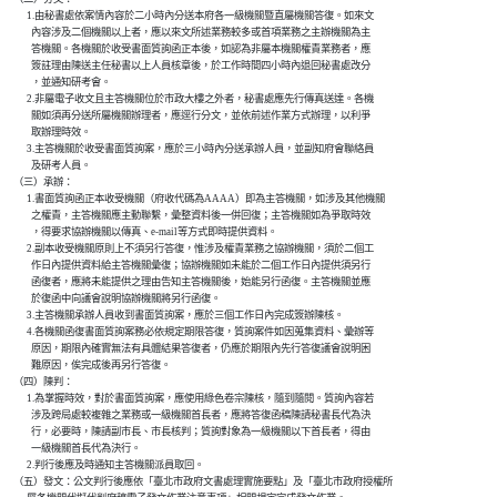
          1.由秘書處依案情內容於二小時內分送本府各一級機關暨直屬機關答復。如來文

            內容涉及二個機關以上者，應以來文所述業務較多或首項業務之主辦機關為主

            答機關。各機關於收受書面質詢函正本後，如認為非屬本機關權責業務者，應

            簽註理由陳送主任秘書以上人員核章後，於工作時間四小時內退回秘書處改分

            ，並通知研考會。

          2.非屬電子收文且主答機關位於市政大樓之外者，秘書處應先行傳真送達。各機

            關如須再分送所屬機關辦理者，應逕行分文，並依前述作業方式辦理，以利爭

            取辦理時效。

          3.主答機關於收受書面質詢案，應於三小時內分送承辦人員，並副知府會聯絡員

            及研考人員。

    （三）承辦：

          1.書面質詢函正本收受機關（府收代碼為AAAA）即為主答機關，如涉及其他機關

            之權責，主答機關應主動聯繫，彙整資料後一併回復；主答機關如為爭取時效

            ，得要求協辦機關以傳真、e-mail等方式即時提供資料。

          2.副本收受機關原則上不須另行答復，惟涉及權責業務之協辦機關，須於二個工

            作日內提供資料給主答機關彙復；協辦機關如未能於二個工作日內提供須另行

            函復者，應將未能提供之理由告知主答機關後，始能另行函復。主答機關並應

            於復函中向議會說明協辦機關將另行函復。

          3.主答機關承辦人員收到書面質詢案，應於三個工作日內完成簽辦陳核。

          4.各機關函復書面質詢案務必依規定期限答復，質詢案件如因蒐集資料、彙辦等

            原因，期限內確實無法有具體結果答復者，仍應於期限內先行答復議會說明困

            難原因，俟完成後再另行答復。

    （四）陳判：

          1.為掌握時效，對於書面質詢案，應使用綠色卷宗陳核，隨到隨閱。質詢內容若

            涉及跨局處較複雜之業務或一級機關首長者，應將答復函稿陳請秘書長代為決

            行，必要時，陳請副市長、市長核判；質詢對象為一級機關以下首長者，得由

            一級機關首長代為決行。

          2.判行後應及時通知主答機關派員取回。

    （五）發文：公文判行後應依「臺北市政府文書處理實施要點」及「臺北市政府授權所
