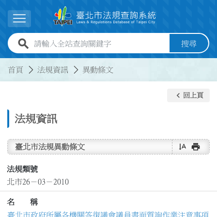
跳到主要內容
展開選單
全站查詢關鍵字欄位
搜尋
:::
:::
首頁
法規資訊
異動條文
keyboard_arrow_left
回上頁
法規資訊
text_rotate_vertical
print
臺北市法規異動條文
法規類號
北市26－03－2010
名 稱
臺北市政府所屬各機關答復議會議員書面質詢作業注意事項