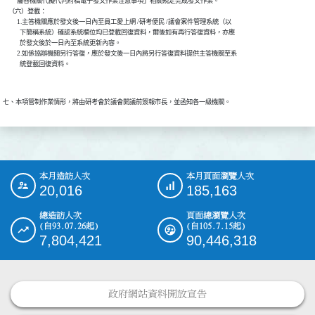
          屬各機關代擬代判府稿電子發文作業注意事項」相關規定完成發文作業。

    （六）登載：

          1.主答機關應於發文後一日內至員工愛上網 /研考便民 /議會案件管理系統（以

            下簡稱系統）確認系統欄位均已登載回復資料，爾後如有再行答復資料，亦應

            於發文後於一日內至系統更新內容。

          2.如係協辦機關另行答復，應於發文後一日內將另行答復資料提供主答機關至系

本月造訪人次
本月頁面瀏覽人次
:::
20,016
185,163
總造訪人次
頁面總瀏覽人次
(自93.07.26起)
(自105.7.15起)
7,804,421
90,446,318
政府網站資料開放宣告