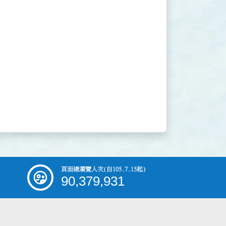
頁面總瀏覽人次
(自105.7.15起)
90,379,931