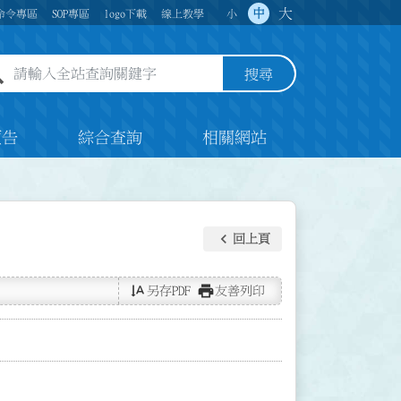
大
中
命令專區
SOP專區
logo下載
線上教學
小
全站查詢關鍵字欄位
搜尋
預告
綜合查詢
相關網站
keyboard_arrow_left
回上頁
text_rotate_vertical
print
另存PDF
友善列印