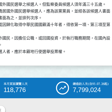
國外國民選舉之候選人。但監察委員候選人須年滿三十五歲。

僑居國外國民選舉候選人，應為該黨黨員，並經各該候選人書面

書面為之，並排列次序。

或因歸化取得中華民國國籍滿十年者，得依第一項、第三項至第

外國民，因擔任公職，或回國投資，於執行職務期間，在國內設



本月頁面瀏覽人次
總造訪人次
(自93.07.26起)
118,776
7,799,024
策