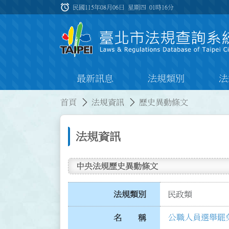
跳到主要內容
alarm
:::
民國115年08月06日 星期四
01時16分
最新訊息
法規類別
法
:::
:::
首頁
法規資訊
歷史異動條文
法規資訊
中央法規歷史異動條文
法規類別
民政類
公職人員選舉罷
名 稱