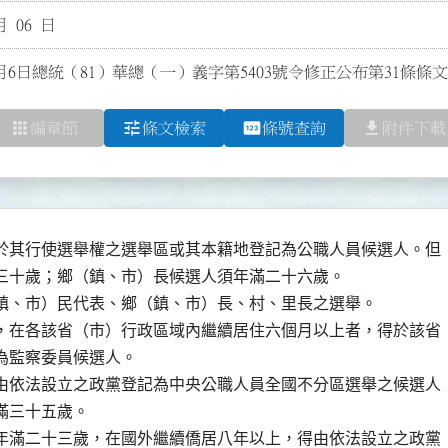
月 06 日
1月6日總統（81）華總（一）義字第5403號令修正公布第31條條文
apps
tune
pin
file_download
編章節
條文檢索
條號查詢
附件下載
於其行使選舉權之選舉區或其本籍地登記為公職人員候選人。但

三十歲；鄉（鎮、市）長候選人須年滿二十六歲。

鎮、市）民代表、鄉（鎮、市）長、村、里長之選舉。

，在各該省（市）行政區域內繼續居住六個月以上者，得於該省

監察委員候選人。

由依法設立之政黨登記為中央公職人員全國不分區選舉之候選人

三十五歲。

年滿二十三歲，在國外繼續僑居八年以上，得由依法設立之政黨
