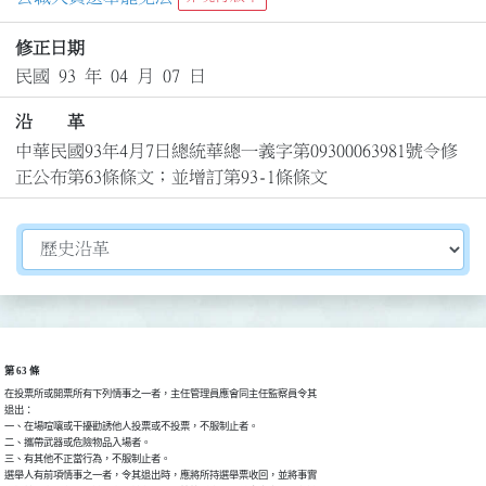
修正日期
民國 93 年 04 月 07 日
沿 革
中華民國93年4月7日總統華總一義字第09300063981號令修
正公布第63條條文；並增訂第93-1條條文
切換選擇法規資訊內容
第 63 條
在投票所或開票所有下列情事之一者，主任管理員應會同主任監察員令其

退出：

一、在場喧嚷或干擾勸誘他人投票或不投票，不服制止者。

二、攜帶武器或危險物品入場者。

三、有其他不正當行為，不服制止者。

選舉人有前項情事之一者，令其退出時，應將所持選舉票收回，並將事實
