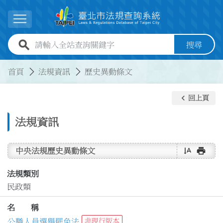
跳到主要內容
展開選單
全站查詢關鍵字欄位
搜尋
:::
:::
首頁
法規資訊
歷史異動條文
keyboard_arrow_left
回上頁
法規資訊
text_rotate_vertical
print
中央法規歷史異動條文
法規類別
民政類
名 稱
公職人員選舉罷免法
非現行版本