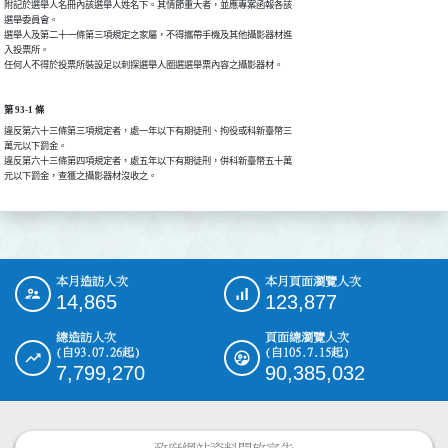
附記於選舉人名冊內該選舉人姓名下。其情節重大者，並應專案函報各該

選舉委員會。

選舉人及第二十一條第三項規定之家屬，不得攜帶手機及其他攝影器材進

入投票所。

任何人不得於投票所裝設足以刺探選舉人圈選選舉票內容之攝影器材。
第 93-1 條
違反第六十三條第三項規定者，處一年以下有期徒刑、拘役或科新臺幣三

萬元以下罰金。

違反第六十三條第四項規定者，處五年以下有期徒刑，併科新臺幣五十萬

元以下罰金，查獲之攝影器材沒收之。
本月造訪人次
本月頁面瀏覽人次
:::
14,865
123,877
總造訪人次
頁面總瀏覽人次
(自93.07.26起)
(自105.7.15起)
7,799,270
90,385,032