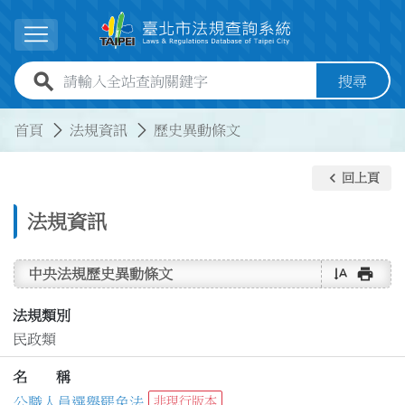
跳到主要內容
展開選單
全站查詢關鍵字欄位
搜尋
:::
:::
首頁
法規資訊
歷史異動條文
keyboard_arrow_left
回上頁
法規資訊
text_rotate_vertical
print
中央法規歷史異動條文
法規類別
民政類
名 稱
公職人員選舉罷免法
非現行版本