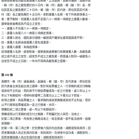
選舉委員會收到罷免案連署人名冊後，立法委員、直轄市議員、直轄市長

、縣（市）長之罷免應於四十日內，縣（市）議員、鄉（鎮、市）長、原

住民區長之罷免應於二十日內，鄉（鎮、市）民代表、原住民區民代表、

村（里）長之罷免應於十五日內，查對連署人名冊，有下列各款情事之一

者，應予刪除。但連署人名冊不足第八十一條第一項規定之連署人數者，

選舉委員會應逕為不成立之宣告：

一、連署人不合第八十一條第一項規定。

二、連署人有第八十一條第三項規定情事。

三、連署人姓名、國民身分證統一編號或戶籍地址書寫錯誤或不明。

四、連署人名冊未經連署人簽名或蓋章。

五、連署人連署，有偽造情事。

前項連署人名冊，經查對後，選舉委員會應重行核實連署人數，為罷免案

成立或不成立之宣告；經宣告不成立之罷免案，原提議人對同一被罷免人

自宣告不成立之日起，一年內不得再為罷免案之提案。
第 100 條
直轄市、縣（市）議會議長、副議長、鄉（鎮、市）民代表會、原住民區

民代表會主席及副主席之選舉，對於有投票權之人，行求期約或交付賄賂

或其他不正利益，而約其不行使投票權或為一定之行使者，處三年以上十

年以下有期徒刑，得併科新臺幣二百萬元以上二千萬元以下罰金。

前項之選舉，有投票權之人，要求期約或收受賄賂或其他不正利益，而許

以不行使其投票權或為一定之行使者，亦同。

預備犯前二項之罪者，處一年以下有期徒刑。

預備或用以行求期約或交付之賄賂，不問屬於犯人與否，沒收之。

犯第二項之罪者，所收受之賄賂沒收之。如全部或一部不能沒收時，追徵

其價額。

犯第一項、第二項之罪，於犯罪後六個月內自首者，減輕或免除其刑；因

而查獲候選人為正犯或共犯者，免除其刑。在偵查中自白者，減輕其刑；

因而查獲候選人為正犯或共犯者，減輕或免除其刑。