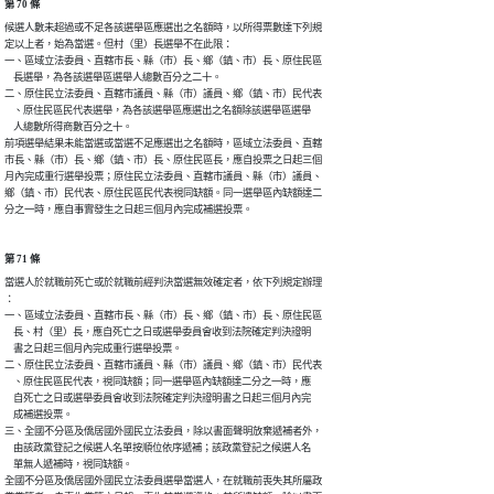
第 70 條
候選人數未超過或不足各該選舉區應選出之名額時，以所得票數達下列規

定以上者，始為當選。但村（里）長選舉不在此限：

一、區域立法委員、直轄市長、縣（市）長、鄉（鎮、市）長、原住民區

    長選舉，為各該選舉區選舉人總數百分之二十。

二、原住民立法委員、直轄市議員、縣（市）議員、鄉（鎮、市）民代表

    、原住民區民代表選舉，為各該選舉區應選出之名額除該選舉區選舉

    人總數所得商數百分之十。

前項選舉結果未能當選或當選不足應選出之名額時，區域立法委員、直轄

市長、縣（市）長、鄉（鎮、市）長、原住民區長，應自投票之日起三個

月內完成重行選舉投票；原住民立法委員、直轄市議員、縣（市）議員、

鄉（鎮、市）民代表、原住民區民代表視同缺額。同一選舉區內缺額達二

分之一時，應自事實發生之日起三個月內完成補選投票。
第 71 條
當選人於就職前死亡或於就職前經判決當選無效確定者，依下列規定辦理

：

一、區域立法委員、直轄市長、縣（市）長、鄉（鎮、市）長、原住民區

    長、村（里）長，應自死亡之日或選舉委員會收到法院確定判決證明

    書之日起三個月內完成重行選舉投票。

二、原住民立法委員、直轄市議員、縣（市）議員、鄉（鎮、市）民代表

    、原住民區民代表，視同缺額；同一選舉區內缺額達二分之一時，應

    自死亡之日或選舉委員會收到法院確定判決證明書之日起三個月內完

    成補選投票。

三、全國不分區及僑居國外國民立法委員，除以書面聲明放棄遞補者外，

    由該政黨登記之候選人名單按順位依序遞補；該政黨登記之候選人名

    單無人遞補時，視同缺額。

全國不分區及僑居國外國民立法委員選舉當選人，在就職前喪失其所屬政
