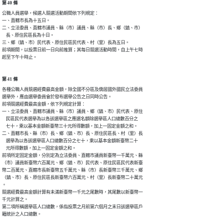
第 40 條
公職人員選舉，候選人競選活動期間依下列規定：

一、直轄市長為十五日。

二、立法委員、直轄市議員、縣（市）議員、縣（市）長、鄉（鎮、市）

    長、原住民區長為十日。

三、鄉（鎮、市）民代表、原住民區民代表、村（里）長為五日。

前項期間，以投票日前一日向前推算；其每日競選活動時間，自上午七時

起至下午十時止。
第 41 條
各種公職人員競選經費最高金額，除全國不分區及僑居國外國民立法委員

選舉外，應由選舉委員會於發布選舉公告之日同時公告。

前項競選經費最高金額，依下列規定計算：

一、立法委員、直轄市議員、縣（市）議員、鄉（鎮、市）民代表、原住

    民區民代表選舉為以各該選舉區之應選名額除選舉區人口總數百分之

    七十，乘以基本金額新臺幣三十元所得數額，加上一固定金額之和。

二、直轄市長、縣（市）長、鄉（鎮、市）長、原住民區長、村（里）長

    選舉為以各該選舉區人口總數百分之七十，乘以基本金額新臺幣二十

    元所得數額，加上一固定金額之和。

前項所定固定金額，分別定為立法委員、直轄市議員新臺幣一千萬元、縣

（市）議員新臺幣六百萬元、鄉（鎮、市）民代表、原住民區民代表新臺

幣二百萬元、直轄市長新臺幣五千萬元、縣（市）長新臺幣三千萬元、鄉

（鎮、市）長、原住民區長新臺幣六百萬元、村（里）長新臺幣二十萬元

。

競選經費最高金額計算有未滿新臺幣一千元之尾數時，其尾數以新臺幣一

千元計算之。

第二項所稱選舉區人口總數，係指投票之月前第六個月之末日該選舉區戶

籍統計之人口總數。