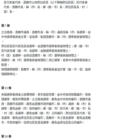
    民代表會代表、直轄市山地原住民區（以下簡稱原住民區）民代表會

    代表、直轄市長、縣（市）長、鄉（鎮、市）長、原住民區長、村（

    里）長。
第 7 條
立法委員、直轄市議員、直轄市長、縣（市）議員及縣（市）長選舉，由

中央選舉委員會主管，並指揮、監督直轄市、縣（市）選舉委員會辦理之

。

原住民區民代表及區長選舉，由直轄市選舉委員會辦理之；鄉（鎮、市）

民代表及鄉（鎮、市）長選舉，由縣選舉委員會辦理之。

村（里）長選舉，由各該直轄市、縣（市）選舉委員會辦理之。

直轄市、縣（市）選舉委員會辦理前二項之選舉，並受中央選舉委員會之

監督。

辦理選舉期間，直轄市、縣（市）選舉委員會並於鄉（鎮、市、區）設辦

理選務單位。
第 13 條
各級選舉委員會之經費預算，其年度經常費，由中央政府統籌編列。其辦

理選舉、罷免所需經費，立法委員選舉、罷免由中央政府編列；直轄市議

員、直轄市長選舉、罷免由直轄市政府編列；縣（市）議員、縣（市）長

選舉、罷免由縣（市）政府編列；鄉（鎮、市）民代表、鄉（鎮、市）長

、村（里）長選舉、罷免由鄉（鎮、市）公所編列；原住民區民代表、區

長選舉、罷免由原住民區公所編列；直轄市、市之里長選舉、罷免由直轄

市、市政府編列，但原住民區里長選舉、罷免由原住民區公所編列。
第 24 條