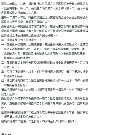
選舉人年滿二十三歲，得於其行使選舉權之選舉區登記為公職人員候選人

。但直轄市長、縣（市）長候選人須年滿三十歲；鄉（鎮、市）長、原住

民區長候選人須年滿二十六歲。

選舉人年滿二十三歲，得由依法設立之政黨登記為全國不分區及僑居國外

國民立法委員選舉之全國不分區候選人。

僑居國外之中華民國國民年滿二十三歲，在國內未曾設有戶籍或已將戶籍

遷出國外連續八年以上者，得由依法設立之政黨登記為全國不分區及僑居

國外國民立法委員選舉之僑居國外國民候選人。

前二項政黨應符合下列規定之一：

一、於最近一次總統、副總統選舉，其所推薦候選人得票數之和，達該次

    選舉有效票總和百分之二以上。二個以上政黨共同推薦一組總統、副

    總統候選人者，各該政黨推薦候選人之得票數，以推薦政黨數除其推

    薦候選人得票數計算之。

二、於最近三次全國不分區及僑居國外國民立法委員選舉得票率，曾達百

    分之二以上。

三、現有立法委員五人以上，並於申請候選人登記時，備具名冊及立法委

    員出具之切結書。

四、該次區域及原住民立法委員選舉推薦候選人達十人以上，且經中央選

    舉委員會審查合格。

第三項所稱八年以上之計算，以算至投票日前一日為準，並自戶籍遷出登

記之日起算。

政黨登記之全國不分區及僑居國外國民立法委員選舉候選人，應為該政黨

黨員，並經各該候選人書面同意；其候選人名單應以書面為之，並排列順

位。

回復中華民國國籍滿三年或因歸化取得中華民國國籍滿十年者，始得依第

一項至第三項規定登記為候選人。

前項所稱滿三年或滿十年之計算，均以算至投票日前一日為準。
第 34 條