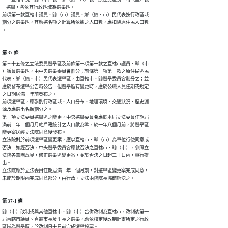
    選舉，各依其行政區域為選舉區。

前項第一款直轄市議員、縣（市）議員、鄉（鎮、市）民代表按行政區域

劃分之選舉區，其應選名額之計算所依據之人口數，應扣除原住民人口數

。
第 37 條
第三十五條之立法委員選舉區及前條第一項第一款之直轄市議員、縣（市

）議員選舉區，由中央選舉委員會劃分；前條第一項第一款之原住民區民

代表、鄉（鎮、市）民代表選舉區，由直轄市、縣選舉委員會劃分之；並

應於發布選舉公告時公告。但選舉區有變更時，應於公職人員任期或規定

之日期屆滿一年前發布之。

前項選舉區，應斟酌行政區域、人口分布、地理環境、交通狀況、歷史淵

源及應選出名額劃分之。

第一項立法委員選舉區之變更，中央選舉委員會應於本屆立法委員任期屆

滿前二年二個月月底戶籍統計之人口數為準，於一年八個月前，將選舉區

變更案送經立法院同意後發布。

立法院對於前項選舉區變更案，應以直轄市、縣（市）為單位行使同意或

否決。如經否決，中央選舉委員會應就否決之直轄市、縣（市），參照立

法院各黨團意見，修正選舉區變更案，並於否決之日起三十日內，重行提

出。

立法院應於立法委員任期屆滿一年一個月前，對選舉區變更案完成同意，

未能於期限內完成同意部分，由行政、立法兩院院長協商解決之。
第 37-1 條
縣（市）改制或與其他直轄市、縣（市）合併改制為直轄市，改制後第一

屆直轄市議員、直轄市長及里長之選舉，應依核定後改制計畫所定之行政

區域為選舉區，於改制日十日前完成選舉投票。
