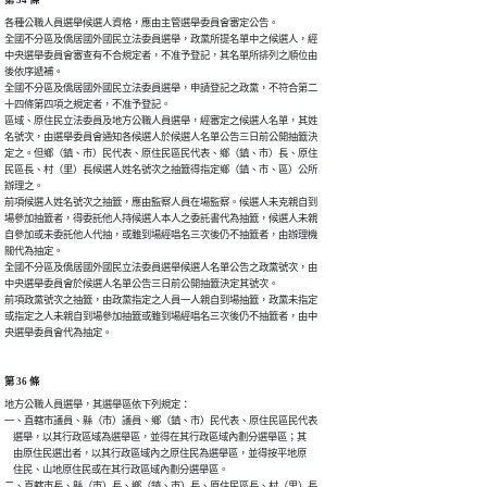
各種公職人員選舉候選人資格，應由主管選舉委員會審定公告。

全國不分區及僑居國外國民立法委員選舉，政黨所提名單中之候選人，經

中央選舉委員會審查有不合規定者，不准予登記，其名單所排列之順位由

後依序遞補。

全國不分區及僑居國外國民立法委員選舉，申請登記之政黨，不符合第二

十四條第四項之規定者，不准予登記。

區域、原住民立法委員及地方公職人員選舉，經審定之候選人名單，其姓

名號次，由選舉委員會通知各候選人於候選人名單公告三日前公開抽籤決

定之。但鄉（鎮、市）民代表、原住民區民代表、鄉（鎮、市）長、原住

民區長、村（里）長候選人姓名號次之抽籤得指定鄉（鎮、市、區）公所

辦理之。

前項候選人姓名號次之抽籤，應由監察人員在場監察。候選人未克親自到

場參加抽籤者，得委託他人持候選人本人之委託書代為抽籤，候選人未親

自參加或未委託他人代抽，或雖到場經唱名三次後仍不抽籤者，由辦理機

關代為抽定。

全國不分區及僑居國外國民立法委員選舉候選人名單公告之政黨號次，由

中央選舉委員會於候選人名單公告三日前公開抽籤決定其號次。

前項政黨號次之抽籤，由政黨指定之人員一人親自到場抽籤，政黨未指定

或指定之人未親自到場參加抽籤或雖到場經唱名三次後仍不抽籤者，由中

央選舉委員會代為抽定。
第 36 條
地方公職人員選舉，其選舉區依下列規定：

一、直轄市議員、縣（市）議員、鄉（鎮、市）民代表、原住民區民代表

    選舉，以其行政區域為選舉區，並得在其行政區域內劃分選舉區；其

    由原住民選出者，以其行政區域內之原住民為選舉區，並得按平地原

    住民、山地原住民或在其行政區域內劃分選舉區。

二、直轄市長、縣（市）長、鄉（鎮、市）長、原住民區長、村（里）長
