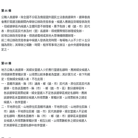
第 46 條
公職人員選舉，除全國不分區及僑居國外國民立法委員選舉外，選舉委員

會應於競選活動期間內舉辦公辦政見發表會，候選人應親自到場發表政見

。但經選舉區內候選人全體同意不辦理者，應予免辦；鄉（鎮、市）民代

表、原住民區民代表及村（里）長選舉，得視實際情形辦理或免辦。

前項公辦政見發表會，得透過電視或其他大眾傳播媒體辦理。

前二項公辦政見發表會中候選人發表政見時間，每場每人以不少於十五分

鐘為原則；其舉辦之場數、時間、程序等事項之辦法，由中央選舉委員會

定之。
第 68 條
地方公職人員選舉，其婦女當選人少於應行當選名額時，應將婦女候選人

所得選舉票單獨計算，以得票比較多數者為當選；其計算方式，依下列規

定。但無婦女候選人者，不在此限：

一、直轄市議員、縣（市）議員、鄉（鎮、市）民代表、原住民區民代表

    選舉，在各該直轄市、縣（市）、鄉（鎮、市、區）劃分選舉區時，

    各該選舉區開票結果，婦女當選人不足各該選舉區規定名額時，應將

    該選舉區未當選婦女候選人所得票數，單獨計算，以得票較多之婦女

    候選人，依序當選。

二、平地原住民、山地原住民直轄市議員、平地原住民、山地原住民縣（

    市）議員、平地原住民鄉（鎮、市）民代表選舉，婦女當選人不足規

    定名額時，應將各直轄市、縣（市）、鄉（鎮、市）選舉區未當選婦

    女候選人所得票數單獨計算，相互比較，以得票數較多之婦女候選人

    於其選舉區之當選名額中依序當選。