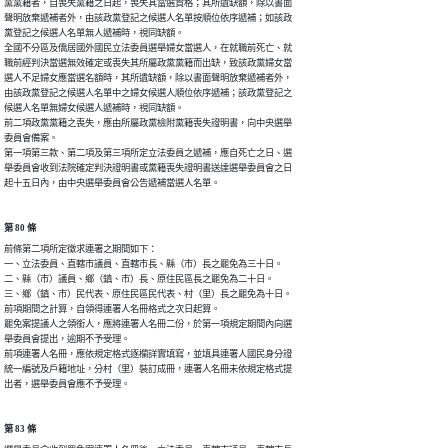
黨黨籍者，自喪失黨籍之日起，喪失其當選資格；其所遺缺額，除以書面

聲明放棄遞補者外，由該政黨登記之候選人名單按順位依序遞補；如該政

黨登記之候選人名單無人遞補時，視同缺額。

全國不分區及僑居國外國民立法委員選舉婦女當選人，在就職前死亡、就

職前經判決當選無效確定或喪失其所屬政黨黨籍而出缺，致該政黨婦女當

選人不足婦女應當選名額時，其所遺缺額，除以書面聲明放棄遞補者外，

由該政黨登記之候選人名單中之婦女候選人順位依序遞補；該政黨登記之

候選人名單無婦女候選人遞補時，視同缺額。

前二項政黨黨籍之喪失，應由所屬政黨檢附黨籍喪失證明書，向中央選舉

委員會備案。

第一項第三款、第二項及第三項所定立法委員之遞補，應自死亡之日、選

舉委員會收到法院確定判決證明書或黨籍喪失證明書送達選舉委員會之日

起十五日內，由中央選舉委員會公告遞補當選人名單。
第 80 條
前條第二項所定徵求連署之期間如下：

一、立法委員、直轄市議員、直轄市長、縣（市）長之罷免為三十日。

二、縣（市）議員、鄉（鎮、市）長、原住民區長之罷免為二十日。

三、鄉（鎮、市）民代表、原住民區民代表、村（里）長之罷免為十日。

前項期間之計算，自領得連署人名冊格式之次日起算。

罷免案提議人之領銜人，應將連署人名冊二份，於第一項規定期間內向選

舉委員會提出，逾期不予受理。

前項連署人名冊，應依規定格式逐欄詳實填寫，並填具連署人國民身分證

統一編號及戶籍地址，分村（里）裝訂成冊，連署人名冊未依規定格式提

出者，選舉委員會應不予受理。
第 83 條