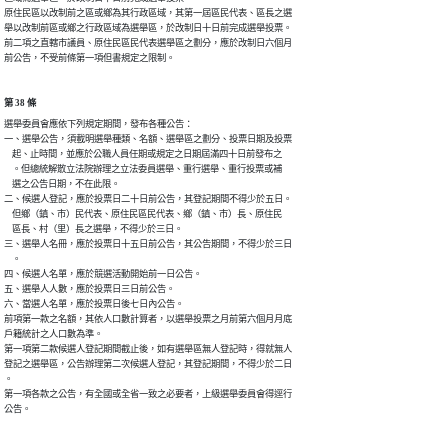
原住民區以改制前之區或鄉為其行政區域，其第一屆區民代表、區長之選

舉以改制前區或鄉之行政區域為選舉區，於改制日十日前完成選舉投票。

前二項之直轄市議員、原住民區民代表選舉區之劃分，應於改制日六個月

前公告，不受前條第一項但書規定之限制。
第 38 條
選舉委員會應依下列規定期間，發布各種公告：

一、選舉公告，須載明選舉種類、名額、選舉區之劃分、投票日期及投票

    起、止時間，並應於公職人員任期或規定之日期屆滿四十日前發布之

    。但總統解散立法院辦理之立法委員選舉、重行選舉、重行投票或補

    選之公告日期，不在此限。

二、候選人登記，應於投票日二十日前公告，其登記期間不得少於五日。

    但鄉（鎮、市）民代表、原住民區民代表、鄉（鎮、市）長、原住民

    區長、村（里）長之選舉，不得少於三日。

三、選舉人名冊，應於投票日十五日前公告，其公告期間，不得少於三日

    。

四、候選人名單，應於競選活動開始前一日公告。

五、選舉人人數，應於投票日三日前公告。

六、當選人名單，應於投票日後七日內公告。

前項第一款之名額，其依人口數計算者，以選舉投票之月前第六個月月底

戶籍統計之人口數為準。

第一項第二款候選人登記期間截止後，如有選舉區無人登記時，得就無人

登記之選舉區，公告辦理第二次候選人登記，其登記期間，不得少於二日

。

第一項各款之公告，有全國或全省一致之必要者，上級選舉委員會得逕行

公告。