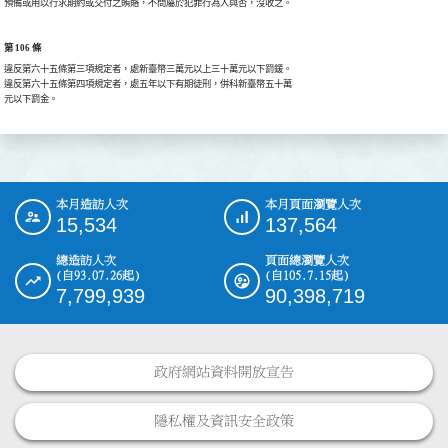
預備或用以行求期約或交付之賄賂，不問屬於犯罪行為人與否，沒收之。
第 106 條
違反第六十五條第三項規定者，處新臺幣三萬元以上三十萬元以下罰鍰。

違反第六十五條第四項規定者，處五年以下有期徒刑，併科新臺幣五十萬

元以下罰金。
本月造訪人次
本月頁面瀏覽人次
:::
15,534
137,564
總造訪人次
頁面總瀏覽人次
(自93.07.26起)
(自105.7.15起)
7,799,939
90,398,719
政府網站資料開放宣告
隱私權及資訊安全政策