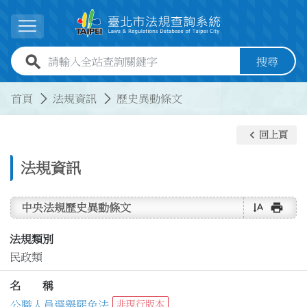
跳到主要內容
展開選單
全站查詢關鍵字欄位
搜尋
:::
:::
首頁
法規資訊
歷史異動條文
keyboard_arrow_left
回上頁
法規資訊
text_rotate_vertical
print
中央法規歷史異動條文
法規類別
民政類
名 稱
公職人員選舉罷免法
非現行版本