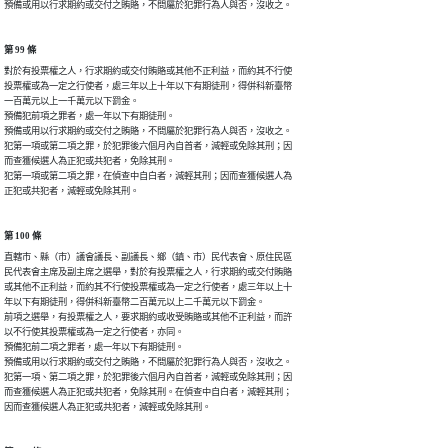
預備或用以行求期約或交付之賄賂，不問屬於犯罪行為人與否，沒收之。
第 99 條
對於有投票權之人，行求期約或交付賄賂或其他不正利益，而約其不行使

投票權或為一定之行使者，處三年以上十年以下有期徒刑，得併科新臺幣

一百萬元以上一千萬元以下罰金。

預備犯前項之罪者，處一年以下有期徒刑。

預備或用以行求期約或交付之賄賂，不問屬於犯罪行為人與否，沒收之。

犯第一項或第二項之罪，於犯罪後六個月內自首者，減輕或免除其刑；因

而查獲候選人為正犯或共犯者，免除其刑。

犯第一項或第二項之罪，在偵查中自白者，減輕其刑；因而查獲候選人為

正犯或共犯者，減輕或免除其刑。
第 100 條
直轄市、縣（市）議會議長、副議長、鄉（鎮、市）民代表會、原住民區

民代表會主席及副主席之選舉，對於有投票權之人，行求期約或交付賄賂

或其他不正利益，而約其不行使投票權或為一定之行使者，處三年以上十

年以下有期徒刑，得併科新臺幣二百萬元以上二千萬元以下罰金。

前項之選舉，有投票權之人，要求期約或收受賄賂或其他不正利益，而許

以不行使其投票權或為一定之行使者，亦同。

預備犯前二項之罪者，處一年以下有期徒刑。

預備或用以行求期約或交付之賄賂，不問屬於犯罪行為人與否，沒收之。

犯第一項、第二項之罪，於犯罪後六個月內自首者，減輕或免除其刑；因

而查獲候選人為正犯或共犯者，免除其刑。在偵查中自白者，減輕其刑；

因而查獲候選人為正犯或共犯者，減輕或免除其刑。