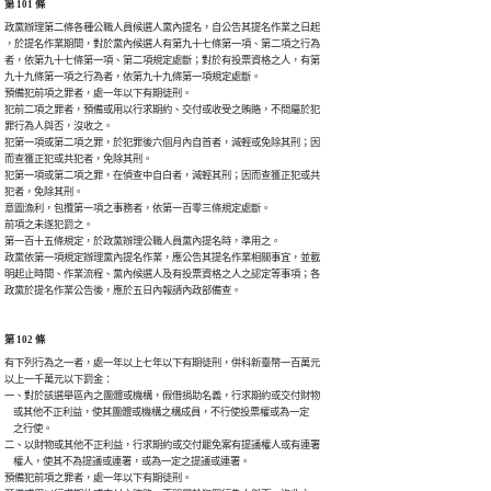
第 101 條
政黨辦理第二條各種公職人員候選人黨內提名，自公告其提名作業之日起

，於提名作業期間，對於黨內候選人有第九十七條第一項、第二項之行為

者，依第九十七條第一項、第二項規定處斷；對於有投票資格之人，有第

九十九條第一項之行為者，依第九十九條第一項規定處斷。

預備犯前項之罪者，處一年以下有期徒刑。

犯前二項之罪者，預備或用以行求期約、交付或收受之賄賂，不問屬於犯

罪行為人與否，沒收之。

犯第一項或第二項之罪，於犯罪後六個月內自首者，減輕或免除其刑；因

而查獲正犯或共犯者，免除其刑。

犯第一項或第二項之罪，在偵查中自白者，減輕其刑；因而查獲正犯或共

犯者，免除其刑。

意圖漁利，包攬第一項之事務者，依第一百零三條規定處斷。

前項之未遂犯罰之。

第一百十五條規定，於政黨辦理公職人員黨內提名時，準用之。

政黨依第一項規定辦理黨內提名作業，應公告其提名作業相關事宜，並載

明起止時間、作業流程、黨內候選人及有投票資格之人之認定等事項；各

政黨於提名作業公告後，應於五日內報請內政部備查。
第 102 條
有下列行為之一者，處一年以上七年以下有期徒刑，併科新臺幣一百萬元

以上一千萬元以下罰金：

一、對於該選舉區內之團體或機構，假借捐助名義，行求期約或交付財物

    或其他不正利益，使其團體或機構之構成員，不行使投票權或為一定

    之行使。

二、以財物或其他不正利益，行求期約或交付罷免案有提議權人或有連署

    權人，使其不為提議或連署，或為一定之提議或連署。

預備犯前項之罪者，處一年以下有期徒刑。
