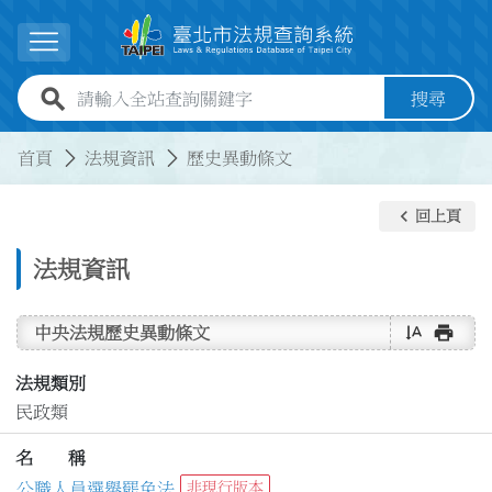
跳到主要內容
展開選單
全站查詢關鍵字欄位
搜尋
:::
:::
首頁
法規資訊
歷史異動條文
keyboard_arrow_left
回上頁
法規資訊
text_rotate_vertical
print
中央法規歷史異動條文
法規類別
民政類
名 稱
公職人員選舉罷免法
非現行版本