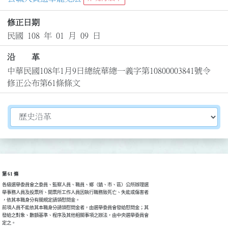
修正日期
民國 108 年 01 月 09 日
沿 革
中華民國108年1月9日總統華總一義字第10800003841號令
修正公布第61條條文
切換選擇法規資訊內容
第 61 條
各級選舉委員會之委員、監察人員、職員、鄉（鎮、市、區）公所辦理選

舉事務人員及投票所、開票所工作人員因執行職務致死亡、失能或傷害者

，依其本職身分有關規定請領慰問金。

前項人員不能依其本職身分請領慰問金者，由選舉委員會發給慰問金；其

發給之對象、數額基準、程序及其他相關事項之辦法，由中央選舉委員會

定之。