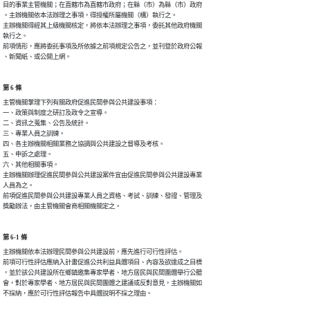
目的事業主管機關；在直轄市為直轄市政府；在縣（市）為縣（市）政府

。主辦機關依本法辦理之事項，得授權所屬機關（構）執行之。

主辦機關得經其上級機關核定，將依本法辦理之事項，委託其他政府機關

執行之。

前項情形，應將委託事項及所依據之前項規定公告之，並刊登於政府公報

、新聞紙、或公開上網。
第 6 條
主管機關掌理下列有關政府促進民間參與公共建設事項：

一、政策與制度之研訂及政令之宣導。

二、資訊之蒐集、公告及統計。

三、專業人員之訓練。

四、各主辦機關相關業務之協調與公共建設之督導及考核。

五、申訴之處理。

六、其他相關事項。

主辦機關辦理促進民間參與公共建設案件宜由促進民間參與公共建設專業

人員為之。

前項促進民間參與公共建設專業人員之資格、考試、訓練、發證、管理及

獎勵辦法，由主管機關會商相關機關定之。
第 6-1 條
主辦機關依本法辦理民間參與公共建設前，應先進行可行性評估。

前項可行性評估應納入計畫促進公共利益具體項目、內容及欲達成之目標

，並於該公共建設所在鄉鎮邀集專家學者、地方居民與民間團體舉行公聽

會，對於專家學者、地方居民與民間團體之建議或反對意見，主辦機關如

不採納，應於可行性評估報告中具體說明不採之理由。