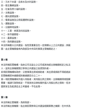
三、污水下水道、自來水及水利設施。

四、衛生醫療設施。

五、社會及勞工福利設施。

六、文教設施。

七、觀光遊憩設施。

八、電業設施及公用氣體燃料設施。

九、運動設施。

十、公園綠地設施。

十一、工業、商業及科技設施。

十二、新市鎮開發。

十三、農業設施。

十四、政府廳舍設施。

本法所稱重大公共建設，指性質重要且在一定規模以上之公共建設；其範

圍，由主管機關會商內政部及中央目的事業主管機關定之。
第 4 條
本法所稱民間機構，指依公司法設立之公司或其他經主辦機關核定之私法

人，並與主辦機關簽訂參與公共建設之投資契約者。

前項民間機構有政府、公營事業出資或捐助者，其出資或捐助不得超過該

民間機構資本總額或財產總額百分之二十。

第一項民間機構有外國人持股者，其持股比例之限制，主辦機關得視個案

需要，報請行政院核定，不受其他法律有關外國人持股比例之限制。但涉

國家安全及能源自主之考量者，不在此限。
第 5 條
本法所稱主管機關，為財政部。

本法所稱主辦機關，指主辦民間參與公共建設相關業務之機關：在中央為
