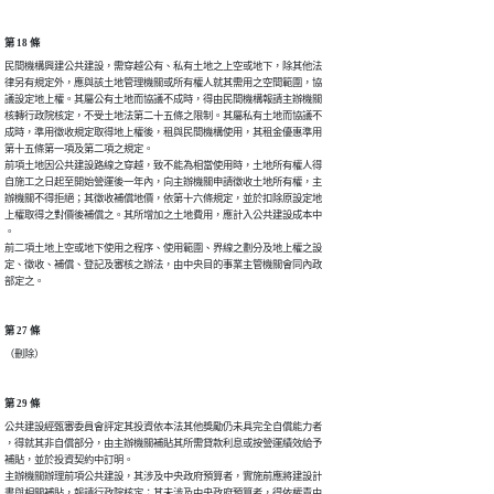
第 18 條
民間機構興建公共建設，需穿越公有、私有土地之上空或地下，除其他法

律另有規定外，應與該土地管理機關或所有權人就其需用之空間範圍，協

議設定地上權。其屬公有土地而協議不成時，得由民間機構報請主辦機關

核轉行政院核定，不受土地法第二十五條之限制。其屬私有土地而協議不

成時，準用徵收規定取得地上權後，租與民間機構使用，其租金優惠準用

第十五條第一項及第二項之規定。

前項土地因公共建設路線之穿越，致不能為相當使用時，土地所有權人得

自施工之日起至開始營運後一年內，向主辦機關申請徵收土地所有權，主

辦機關不得拒絕；其徵收補償地價，依第十六條規定，並於扣除原設定地

上權取得之對價後補償之。其所增加之土地費用，應計入公共建設成本中

。

前二項土地上空或地下使用之程序、使用範圍、界線之劃分及地上權之設

定、徵收、補償、登記及審核之辦法，由中央目的事業主管機關會同內政

部定之。
第 27 條
（刪除）
第 29 條
公共建設經甄審委員會評定其投資依本法其他獎勵仍未具完全自償能力者

，得就其非自償部分，由主辦機關補貼其所需貸款利息或按營運績效給予

補貼，並於投資契約中訂明。

主辦機關辦理前項公共建設，其涉及中央政府預算者，實施前應將建設計

畫與相關補貼，報請行政院核定；其未涉及中央政府預算者，得依權責由
