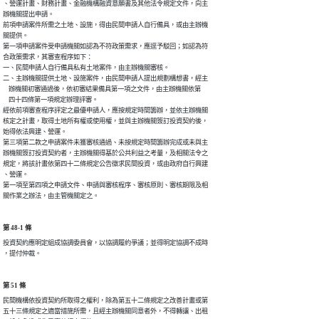
、營運計畫、財務計畫、金融機構融資意願書及其他法令規定文件，向主

辦機關提出申請。

前項申請案件所需之土地、設施，得由民間申請人自行備具，或由主辦機

關提供。

第一項申請案件受申請機關如認為不符政策需求，應逕予駁回；如認為符

合政策需求，其審查程序如下：

一、民間申請人自行備具私有土地案件，由主辦機關審核。

二、主辦機關提供土地、設施案件，由民間申請人提出規劃構想書，經主

    辦機關初審通過後，依初審結果備具第一項之文件，由主辦機關依第

    四十四條第一項規定辦理評審。

經依前項審查程序評定之最優申請人，應按規定時間籌辦，並依主辦機關

核定之計畫，取得土地所有權或使用權，並與主辦機關簽訂投資契約後，

始得依法興建、營運。

第三項第二款之申請案件未獲審核通過、未按規定時間籌辦完成或未與主

辦機關簽訂投資契約者，主辦機關得基於公共利益之考量，及相關法令之

規定，將該計畫依第四十二條規定公告徵求民間投資，或由政府自行興建

、營運。

第一項至第四項之申請文件、申請與審核程序、審核原則、審核期限及相

關作業之辦法，由主管機關定之。
第 48-1 條
投資契約應明定組成協調委員會，以協調履約爭議；並得明定協調不成時

，提付仲裁。
第 51 條
民間機構依投資契約所取得之權利，除為第五十二條規定之改善計畫或第

五十三條規定之適當措施所需，且經主辦機關同意者外，不得轉讓、出租
