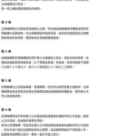
主辦機關自行核定。

第一項之補貼應循預算程序辦理。
第 30 條
主辦機關視公共建設資金融通之必要，得洽請金融機構或特種基金提供民

間機構中長期貸款。但主辦機關提供融資保證，或依其他措施造成主辦機

關承擔或有負債者，應提報各民意機關審議通過。
第 31 條
金融機構對民間機構提供用於重大交通建設之授信，係配合政府政策，並

報經金融監督管理委員會（以下簡稱金管會）核准者，其授信額度不受銀

行法第三十三條之三、第三十八條及第七十二條之二之限制。
第 35 條
民間機構在公共建設興建、營運期間，因天然災變而受重大損害時，主辦

機關應會商金管會及有關主管機關協調金融機構或特種基金，提供重大天

然災害復舊貸款。
第 36 條
民間機構得自所參與重大公共建設開始營運後有課稅所得之年度起，最長

以五年為限，免納營利事業所得稅。

前項之民間機構，得自各該重大公共建設開始營運後有課稅所得之年度起

，四年內自行選定延遲開始免稅之期間；其延遲期間最長不得超過三年，

延遲後免稅期間之始日，應為一會計年度之首日。
