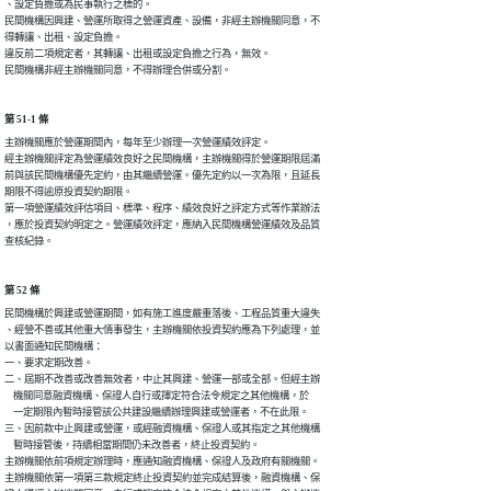
、設定負擔或為民事執行之標的。

民間機構因興建、營運所取得之營運資產、設備，非經主辦機關同意，不

得轉讓、出租、設定負擔。

違反前二項規定者，其轉讓、出租或設定負擔之行為，無效。

民間機構非經主辦機關同意，不得辦理合併或分割。
第 51-1 條
主辦機關應於營運期間內，每年至少辦理一次營運績效評定。

經主辦機關評定為營運績效良好之民間機構，主辦機關得於營運期限屆滿

前與該民間機構優先定約，由其繼續營運。優先定約以一次為限，且延長

期限不得逾原投資契約期限。

第一項營運績效評估項目、標準、程序、績效良好之評定方式等作業辦法

，應於投資契約明定之。營運績效評定，應納入民間機構營運績效及品質

查核紀錄。
第 52 條
民間機構於興建或營運期間，如有施工進度嚴重落後、工程品質重大違失

、經營不善或其他重大情事發生，主辦機關依投資契約應為下列處理，並

以書面通知民間機構：

一、要求定期改善。

二、屆期不改善或改善無效者，中止其興建、營運一部或全部。但經主辦

    機關同意融資機構、保證人自行或擇定符合法令規定之其他機構，於

    一定期限內暫時接管該公共建設繼續辦理興建或營運者，不在此限。

三、因前款中止興建或營運，或經融資機構、保證人或其指定之其他機構

    暫時接管後，持續相當期間仍未改善者，終止投資契約。

主辦機關依前項規定辦理時，應通知融資機構、保證人及政府有關機關。

主辦機關依第一項第三款規定終止投資契約並完成結算後，融資機構、保
