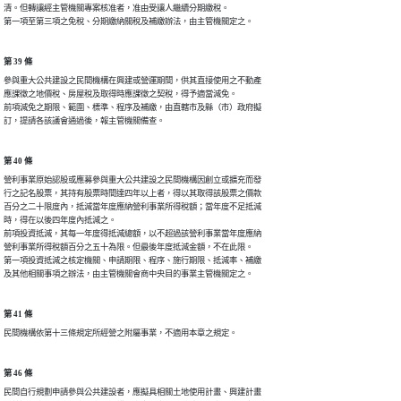
清。但轉讓經主管機關專案核准者，准由受讓人繼續分期繳稅。

第一項至第三項之免稅、分期繳納關稅及補繳辦法，由主管機關定之。
第 39 條
參與重大公共建設之民間機構在興建或營運期間，供其直接使用之不動產

應課徵之地價稅、房屋稅及取得時應課徵之契稅，得予適當減免。

前項減免之期限、範圍、標準、程序及補繳，由直轄市及縣（市）政府擬

訂，提請各該議會通過後，報主管機關備查。
第 40 條
營利事業原始認股或應募參與重大公共建設之民間機構因創立或擴充而發

行之記名股票，其持有股票時間達四年以上者，得以其取得該股票之價款

百分之二十限度內，抵減當年度應納營利事業所得稅額；當年度不足抵減

時，得在以後四年度內抵減之。

前項投資抵減，其每一年度得抵減總額，以不超過該營利事業當年度應納

營利事業所得稅額百分之五十為限。但最後年度抵減金額，不在此限。

第一項投資抵減之核定機關、申請期限、程序、施行期限、抵減率、補繳

及其他相關事項之辦法，由主管機關會商中央目的事業主管機關定之。
第 41 條
民間機構依第十三條規定所經營之附屬事業，不適用本章之規定。
第 46 條
民間自行規劃申請參與公共建設者，應擬具相關土地使用計畫、興建計畫
