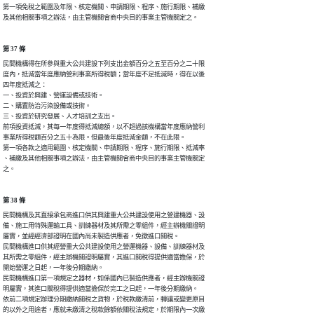
第一項免稅之範圍及年限、核定機關、申請期限、程序、施行期限、補繳

及其他相關事項之辦法，由主管機關會商中央目的事業主管機關定之。
第 37 條
民間機構得在所參與重大公共建設下列支出金額百分之五至百分之二十限

度內，抵減當年度應納營利事業所得稅額；當年度不足抵減時，得在以後

四年度抵減之：

一、投資於興建、營運設備或技術。

二、購置防治污染設備或技術。

三、投資於研究發展、人才培訓之支出。

前項投資抵減，其每一年度得抵減總額，以不超過該機構當年度應納營利

事業所得稅額百分之五十為限。但最後年度抵減金額，不在此限。

第一項各款之適用範圍、核定機關、申請期限、程序、施行期限、抵減率

、補繳及其他相關事項之辦法，由主管機關會商中央目的事業主管機關定

之。
第 38 條
民間機構及其直接承包商進口供其興建重大公共建設使用之營建機器、設

備、施工用特殊運輸工具、訓練器材及其所需之零組件，經主辦機關證明

屬實，並經經濟部證明在國內尚未製造供應者，免徵進口關稅。

民間機構進口供其經營重大公共建設使用之營運機器、設備、訓練器材及

其所需之零組件，經主辦機關證明屬實，其進口關稅得提供適當擔保，於

開始營運之日起，一年後分期繳納。

民間機構進口第一項規定之器材，如係國內已製造供應者，經主辦機關證

明屬實，其進口關稅得提供適當擔保於完工之日起，一年後分期繳納。

依前二項規定辦理分期繳納關稅之貨物，於稅款繳清前，轉讓或變更原目

的以外之用途者，應就未繳清之稅款餘額依關稅法規定，於期限內一次繳
