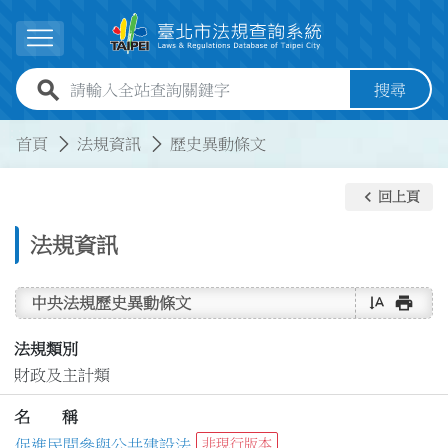
跳到主要內容
展開選單
全站查詢關鍵字欄位
搜尋
:::
:::
首頁
法規資訊
歷史異動條文
keyboard_arrow_left
回上頁
法規資訊
text_rotate_vertical
print
中央法規歷史異動條文
法規類別
財政及主計類
名 稱
促進民間參與公共建設法
非現行版本