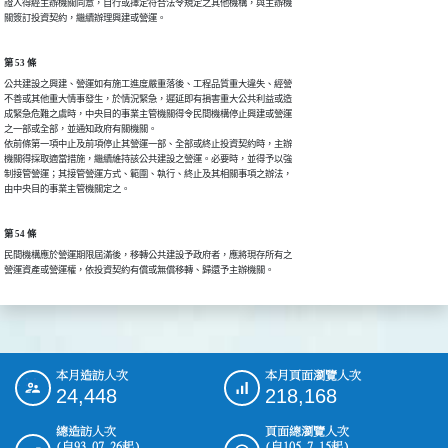
證人得經主辦機關同意，自行或擇定符合法令規定之其他機構，與主辦機

關簽訂投資契約，繼續辦理興建或營運。
第 53 條
公共建設之興建、營運如有施工進度嚴重落後、工程品質重大違失、經營

不善或其他重大情事發生，於情況緊急，遲延即有損害重大公共利益或造

成緊急危難之虞時，中央目的事業主管機關得令民間機構停止興建或營運

之一部或全部，並通知政府有關機關。

依前條第一項中止及前項停止其營運一部、全部或終止投資契約時，主辦

機關得採取適當措施，繼續維持該公共建設之營運。必要時，並得予以強

制接管營運；其接管營運方式、範圍、執行、終止及其相關事項之辦法，

由中央目的事業主管機關定之。
第 54 條
民間機構應於營運期限屆滿後，移轉公共建設予政府者，應將現存所有之

營運資產或營運權，依投資契約有償或無償移轉、歸還予主辦機關。
本月造訪人次
本月頁面瀏覽人次
:::
24,448
218,168
總造訪人次
頁面總瀏覽人次
(自93.07.26起)
(自105.7.15起)