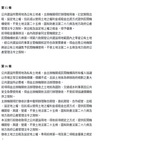
第 15 條
公共建設所需用地為公有土地者，主辦機關得於辦理撥用後，訂定期限出

租、設定地上權、信託或以使用土地之權利金或租金出資方式提供民間機

構使用，不受土地法第二十五條、國有財產法第二十八條及地方政府公產

管理法令之限制。其出租及設定地上權之租金，得予優惠。

前項租金優惠辦法，由內政部會同主管機關定之。

民間機構依第八條第一項第六款開發公共建設用地範圍內之零星公有土地

，經公共建設目的事業主管機關核定符合政策需要者，得由出售公地機關

將該公有土地讓售予民間機構使用，不受土地法第二十五條及地方政府公

產管理法令之限制。
第 16 條
公共建設所需用地為私有土地者，由主辦機關或民間機構與所有權人協議

以市場正常交易價格價購。價購不成，且該土地係為舉辦政府規劃之重大

公共建設所必需者，得由主辦機關依法辦理徵收。

前項得由主辦機關依法辦理徵收之土地如為國防、交通或水利事業因公共

安全急需使用者，得由主辦機關依法逕行辦理徵收，不受前項協議價購程

序之限制。

主辦機關得於徵收計畫中載明辦理聯合開發、委託開發、合作經營、出租

、設定地上權、信託或以使用土地之權利金或租金出資方式，提供民間機

構開發、興建、營運，不受土地法第二十五條、國有財產法第二十八條及

地方政府公產管理法令之限制。

本法施行前徵收取得之公共建設用地，得依前項規定之方式，提供民間機

構開發、興建、營運，不受土地法第二十五條、國有財產法第二十八條及

地方政府公產管理法令之限制。

徵收土地之出租及設定地上權，準用前條第一項及第二項租金優惠之規定

。