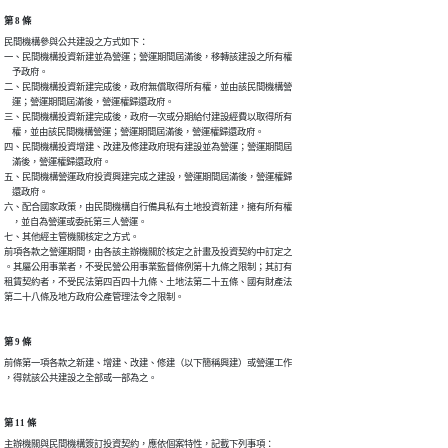
第 8 條
民間機構參與公共建設之方式如下：

一、民間機構投資新建並為營運；營運期間屆滿後，移轉該建設之所有權

    予政府。

二、民間機構投資新建完成後，政府無償取得所有權，並由該民間機構營

    運；營運期間屆滿後，營運權歸還政府。

三、民間機構投資新建完成後，政府一次或分期給付建設經費以取得所有

    權，並由該民間機構營運；營運期間屆滿後，營運權歸還政府。

四、民間機構投資增建、改建及修建政府現有建設並為營運；營運期間屆

    滿後，營運權歸還政府。

五、民間機構營運政府投資興建完成之建設，營運期間屆滿後，營運權歸

    還政府。

六、配合國家政策，由民間機構自行備具私有土地投資新建，擁有所有權

    ，並自為營運或委託第三人營運。

七、其他經主管機關核定之方式。

前項各款之營運期間，由各該主辦機關於核定之計畫及投資契約中訂定之

。其屬公用事業者，不受民營公用事業監督條例第十九條之限制；其訂有

租賃契約者，不受民法第四百四十九條、土地法第二十五條、國有財產法

第二十八條及地方政府公產管理法令之限制。
第 9 條
前條第一項各款之新建、增建、改建、修建（以下簡稱興建）或營運工作

，得就該公共建設之全部或一部為之。
第 11 條
主辦機關與民間機構簽訂投資契約，應依個案特性，記載下列事項：
