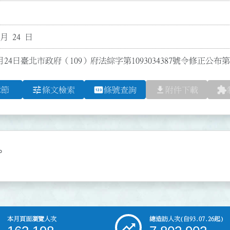
 月 24 日
月24日臺北市政府（109）府法綜字第1093034387號令修正公
tune
pin
file_download
extension
章節
條文檢索
條號查詢
附件下載
。
本月頁面瀏覽人次
總造訪人次
(自93.07.26起)