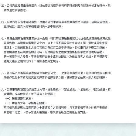
三、公共汽車設置車廂外廣告，除依臺北市廣告物暫行管理規則及有關法令規定辦理外，悉

    依本注意事項辦理。
四、公共汽車設置車廂外廣告，應由市區汽車客運業者檢具廣告之申請書，註明設置位置、

    車牌號碼、廣告內容等相關資料向本處申請辦理。
七、車身兩側車窗玻璃各三分之一面積，得於前後車輪輪軸間以可透視色紙或隔熱紙方式設

    置廣告物，其透視率需達百分之四十以上。但不得設置於車廂外正面、駕駛座兩側車窗

    玻璃上，另兩側車窗上之廣告物應另各保留二處不得張貼，且後車門處不得完全遮蔽。

    主管機關審查前項廣告物許可時，得就廣告物之透視性邀集相關單位辦理現場會勘。

    第一項廣告物之設置，不得影響行車安全或有妨礙車上及候車乘客之視線，且不得違反

    道路交通安全規則第四十二條加漆標識之規定。
八、各市區汽車客運業者應保留車輛數百分之二十之車外側廣告版面，提供政府機關或民間

    團體作為政令宣導及該汽車客運業者營運促銷之用，其設置方式依第六點之規定辦理。
九、公車車廂外設置酒類廣告之內容，應明顯標示「禁止酒駕」，並應標示「飲酒過量，有

    害健康」或其他警語，並不得有下列情形：

    （一）鼓勵或提倡飲酒。

    （二）妨害青少年、孕婦身心健康。

    前項標示警語應以版面百分之十連續獨立之面積刊登，且字體面積不得小於標示警語背

    景面積二分之一。標示警語所用顏色，應與廣告版面之底色互為對比。