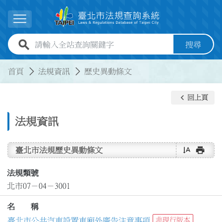
跳到主要內容
展開選單
全站查詢關鍵字欄位
搜尋
:::
:::
首頁
法規資訊
歷史異動條文
keyboard_arrow_left
回上頁
法規資訊
text_rotate_vertical
print
臺北市法規歷史異動條文
法規類號
北市07－04－3001
名 稱
臺北市公共汽車設置車廂外廣告注意事項
非現行版本