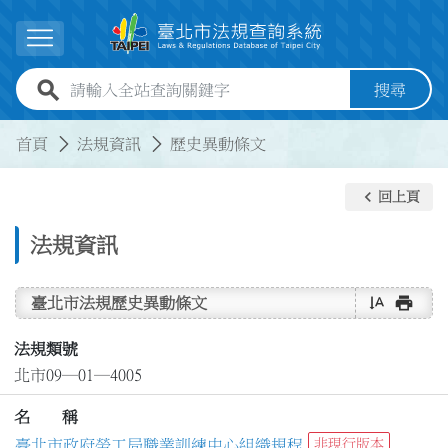
跳到主要內容
展開選單
全站查詢關鍵字欄位
搜尋
:::
:::
首頁
法規資訊
歷史異動條文
keyboard_arrow_left
回上頁
法規資訊
text_rotate_vertical
print
臺北市法規歷史異動條文
法規類號
北市09─01─4005
名 稱
臺北市政府勞工局職業訓練中心組織規程
非現行版本