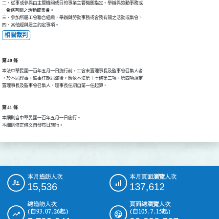
二、從事或參與由主管機關或目的事業主管機關指定、舉辦與勞動事務或

    會務有關之活動或集會。

三、參加所屬工會聯合組織，舉辦與勞動事務或會務有關之活動或集會。

四、其他經與雇主約定事項。
相關裁判
第 40 條
本法中華民國一百年五月一日施行前，工會未置理事長及監事會召集人者

，於本屆理事、監事任期屆滿後，應依本法第十七條第三項、第四項規定

置理事長及監事會召集人。理事長任期自第一任起算。
第 41 條
本細則自中華民國一百年五月一日施行。

本細則修正條文自發布日施行。
本月造訪人次
本月頁面瀏覽人次
:::
15,536
137,612
總造訪人次
頁面總瀏覽人次
(自93.07.26起)
(自105.7.15起)