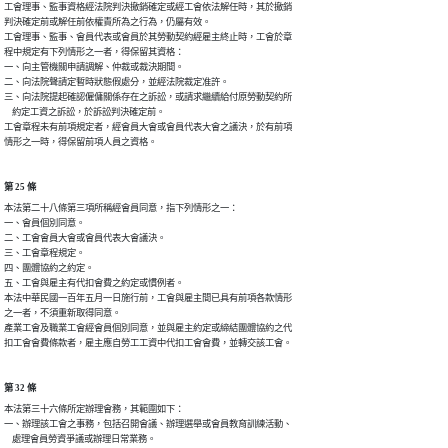
工會理事、監事資格經法院判決撤銷確定或經工會依法解任時，其於撤銷

判決確定前或解任前依權責所為之行為，仍屬有效。

工會理事、監事、會員代表或會員於其勞動契約經雇主終止時，工會於章

程中規定有下列情形之一者，得保留其資格：

一、向主管機關申請調解、仲裁或裁決期間。

二、向法院聲請定暫時狀態假處分，並經法院裁定准許。

三、向法院提起確認僱傭關係存在之訴訟，或請求繼續給付原勞動契約所

    約定工資之訴訟，於訴訟判決確定前。

工會章程未有前項規定者，經會員大會或會員代表大會之議決，於有前項

情形之一時，得保留前項人員之資格。
第 25 條
本法第二十八條第三項所稱經會員同意，指下列情形之一：

一、會員個別同意。

二、工會會員大會或會員代表大會議決。

三、工會章程規定。

四、團體協約之約定。

五、工會與雇主有代扣會費之約定或慣例者。

本法中華民國一百年五月一日施行前，工會與雇主間已具有前項各款情形

之一者，不須重新取得同意。

產業工會及職業工會經會員個別同意，並與雇主約定或締結團體協約之代

扣工會會費條款者，雇主應自勞工工資中代扣工會會費，並轉交該工會。
第 32 條
本法第三十六條所定辦理會務，其範圍如下：

一、辦理該工會之事務，包括召開會議、辦理選舉或會員教育訓練活動、

    處理會員勞資爭議或辦理日常業務。
