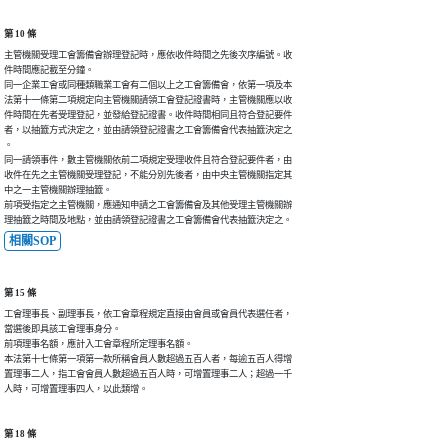
第 10 條
主管機關受理工會籌備會辦理登記時，應依收件時間之先後次序編號。收

件時間應記載至分鐘。

同一企業工會或同種類職業工會有二個以上之工會籌備會，依第一項及本

法第十一條第二項規定向主管機關請領工會登記證書時，主管機關應以收

件時間在先者受理登記，並發給登記證書。收件時間相同且符合登記要件

者，以抽籤方式決定之，並由請領登記證書之工會籌備會代表抽籤決定之

。

同一請領事件，數主管機關依前二項規定受理收件且符合登記要件者，由

收件在先之主管機關受理登記，不能分別先後者，由中央主管機關指定其

中之一主管機關辦理抽籤。

前項受指定之主管機關，應通知申請之工會籌備會及其他受理主管機關辦

理抽籤之時間及地點，並由請領登記證書之工會籌備會代表抽籤決定之。
相關SOP
第 15 條
工會理事長、副理事長，依工會章程規定直接由會員或會員代表選任者，

當選後即具該工會理事身分。

前項理事名額，應計入工會章程所定理事名額。

本法第十七條第一項第一款所稱會員人數超過五百人者，每逾五百人得增

置理事二人，指工會會員人數超過五百人時，可增置理事二人；超過一千

人時，可增置理事四人，以此類增。
第 18 條