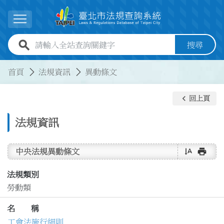
跳到主要內容
展開選單
全站查詢關鍵字欄位
搜尋
:::
:::
首頁
法規資訊
異動條文
keyboard_arrow_left
回上頁
法規資訊
text_rotate_vertical
print
中央法規異動條文
法規類別
勞動類
名 稱
工會法施行細則