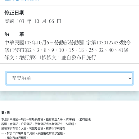
修正日期
民國 103 年 10 月 06 日
沿 革
中華民國103年10月6日勞動部勞動關1字第1030127438號令
修正發布第2、3、8、9、10、15、18、25、32、40、41條
條文；增訂第9-1條條文；並自發布日施行
切換選擇法規資訊內容
第 2 條
本法第六條第一項第一款所稱廠場，指有獨立人事、預算會計，並得依法

辦理工廠登記、公司登記、營業登記或商業登記之工作場所。

前項所定有獨立人事、預算及會計，應符合下列要件：

一、對於工作場所勞工具有人事進用或解職決定權。

二、編列及執行預算。
