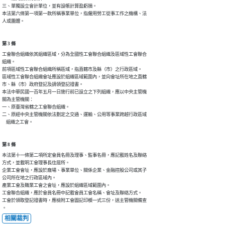
三、單獨設立會計單位，並有設帳計算盈虧損。

本法第六條第一項第一款所稱事業單位，指僱用勞工從事工作之機構、法

人或團體。
第 3 條
工會聯合組織依其組織區域，分為全國性工會聯合組織及區域性工會聯合

組織。

前項區域性工會聯合組織所稱區域，指直轄市及縣（市）之行政區域。

區域性工會聯合組織會址應設於組織區域範圍內，並向會址所在地之直轄

市、縣（市）政府登記及請領登記證書。

本法中華民國一百年五月一日施行前已設立之下列組織，應以中央主管機

關為主管機關：

一、原臺灣省轄之工會聯合組織。

二、原經中央主管機關依法劃定之交通、運輸、公用等事業跨越行政區域

    組織之工會。
第 8 條
本法第十一條第二項所定會員名冊及理事、監事名冊，應記載姓名及聯絡

方式，並載明工會理事長住居所。

企業工會會址，應設於廠場、事業單位、關係企業、金融控股公司或其子

公司所在地之行政區域內。

產業工會及職業工會之會址，應設於組織區域範圍內。

工會聯合組織，應於會員名冊中記載會員工會名稱、會址及聯絡方式。

工會於領取登記證書時，應檢附工會圖記印模一式三份，送主管機關備查

。
相關裁判