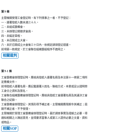
第 9 條
主管機關受理工會登記時，有下列情事之一者，不予登記：

一、連署發起人數未滿三十人。

二、未組成籌備會。

三、未辦理公開徵求會員。

四、未擬定章程。

五、未召開成立大會。

六、未於召開成立大會後三十日內，依規定請領登記證書。

前項第一款規定，於工會聯合組織籌組程序不適用之。
相關裁判
第 9-1 條
工會籌備會辦理登記時，應檢具發起人連署名冊及本法第十一條第二項所

定應備文件。

前項發起人連署名冊，應記載連署人姓名、聯絡方式、本業或足以證明勞

工身分之資料及簽名。

工會聯合組織籌備會辦理登記時，應檢具發起工會連署名冊及其議決工會

聯合之紀錄。

工會籌備會辦理登記，其情形得予補正者，主管機關應限期令其補正；屆

期不補正者，不予受理。

主管機關於受理工會籌備會辦理登記時，基於調查事實及證據之必要，得

通知相關之人陳述意見，並得要求當事人或第三人提供必要之文書、資料

或物品。
相關SOP