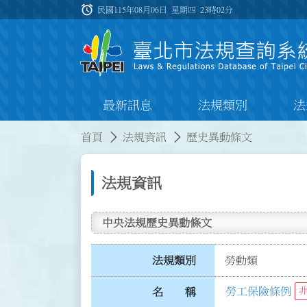
跳到主要內容
alarm
:::
民國115年08月06日 星期四
23時02分
最新訊息
法規類別
法
:::
:::
首頁
法規資訊
歷史異動條文
法規資訊
中央法規歷史異動條文
法規類別
勞動類
勞工保險條例
名 稱