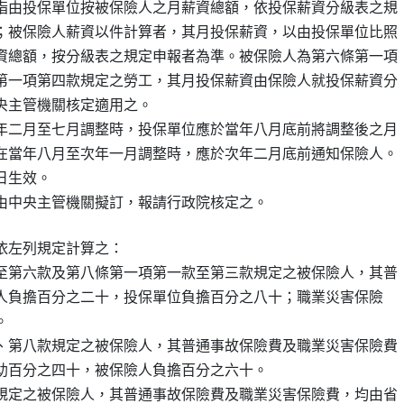
指由投保單位按被保險人之月薪資總額，依投保薪資分級表之規

；被保險人薪資以件計算者，其月投保薪資，以由投保單位比照

資總額，按分級表之規定申報者為準。被保險人為第六條第一項

第一項第四款規定之勞工，其月投保薪資由保險人就投保薪資分

央主管機關核定適用之。

年二月至七月調整時，投保單位應於當年八月底前將調整後之月

在當年八月至次年一月調整時，應於次年二月底前通知保險人。

生效。

左列規定計算之：

至第六款及第八條第一項第一款至第三款規定之被保險人，其普

保險人負擔百分之二十，投保單位負擔百分之八十；職業災害保險



、第八款規定之被保險人，其普通事故保險費及職業災害保險費

府補助百分之四十，被保險人負擔百分之六十。

規定之被保險人，其普通事故保險費及職業災害保險費，均由省
