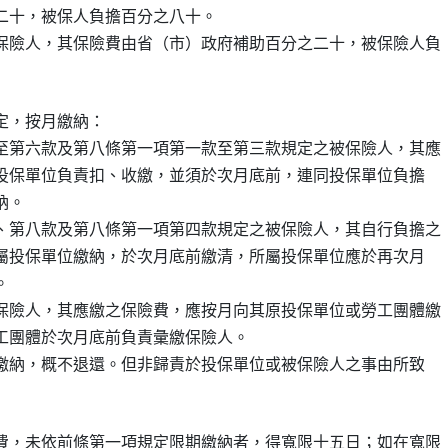
之二十，被保人負擔百分之八十。

保險人，其保險費由省（市）政府補助百分之二十，被保險人負

，按月繳納：

至第六款及第八條第一項第一款至第三款規定之被保險人，其應

，由投保單位負責扣、收繳，並須於次月底前，連同投保單位負擔

納。

、第八款及第八條第一項第四款規定之被保險人，其自行負擔之

其所屬投保單位繳納，於次月底前繳清，所屬投保單位應於再次月



保險人，其應繳之保險費，應按月向其原投保單位或勞工團體繳

勞工團體於次月底前負責彙繳保險人。

一經繳納，概不退還。但非歸責於投保單位或被保險人之事由所致

費，未依前條第一項規定限期繳納者，得寬限十五日；如在寬限
