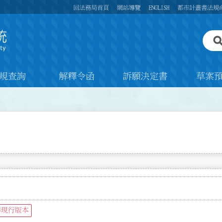
回法務局首頁
網站導覽
ENGLISH
都市計畫書法規
規查詢
解釋令函
訴願決定書
草案
非現行版本