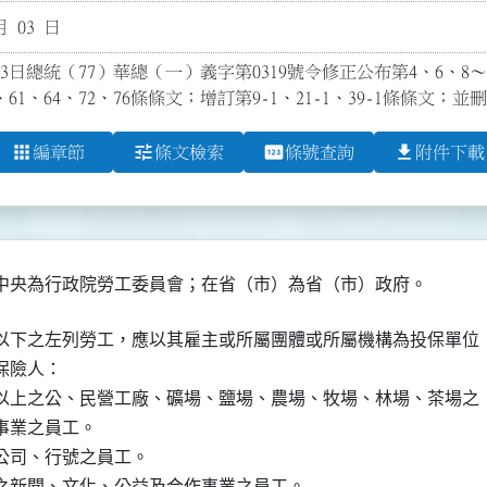
月 03 日
3日總統（77）華總（一）義字第0319號令修正公布第4、6、8～17、
9、61、64、72、76條條文；增訂第9-1、21-1、39-1條條文；並
apps
tune
pin
file_download
編章節
條文檢索
條號查詢
附件下載
以下之左列勞工，應以其雇主或所屬團體或所屬機構為投保單位

險人：

以上之公、民營工廠、礦場、鹽場、農場、牧場、林場、茶場之

事業之員工。

司、行號之員工。

之新聞、文化、公益及合作事業之員工。
