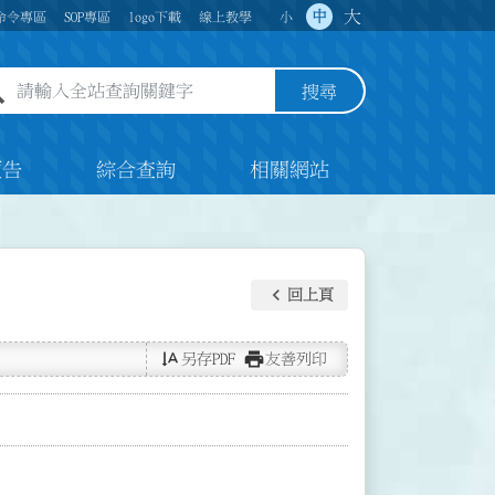
大
中
命令專區
SOP專區
logo下載
線上教學
小
全站查詢關鍵字欄位
搜尋
預告
綜合查詢
相關網站
keyboard_arrow_left
回上頁
text_rotate_vertical
print
另存PDF
友善列印