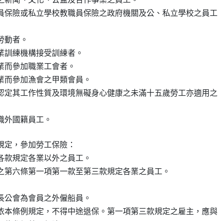
員保險或私立學校教職員保險之政府機關及公、私立學校之員工

動者。

業訓練機構接受訓練者。

業而參加職業工會者。

業而參加漁會之甲類會員。

認定其工作性質及環境無礙身心健康之未滿十五歲勞工亦適用之

職外國籍員工。
規定，參加勞工保險：

各款規定各業以外之員工。

之第六條第一項第一款至第三款規定各業之員工。

長公會為會員之外僱船員。

依本條例規定，不得中途退保。第一項第三款規定之雇主，應與
