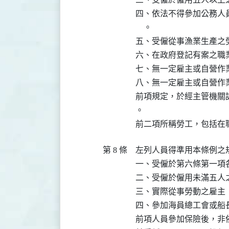
四、依法不得參加公務人
    。

五、受僱從事漁業生產之勞
六、在政府登記有案之職
七、無一定雇主或自營作
八、無一定雇主或自營作
前項規定，於經主管機關
。

前二項所稱勞工，包括在
第 8 條
左列人員得準用本條例之
一、受僱於第六條第一項
二、受僱於僱用未滿五人
三、實際從事勞動之雇主

四、參加海員總工會或船
前項人員參加保險後，非