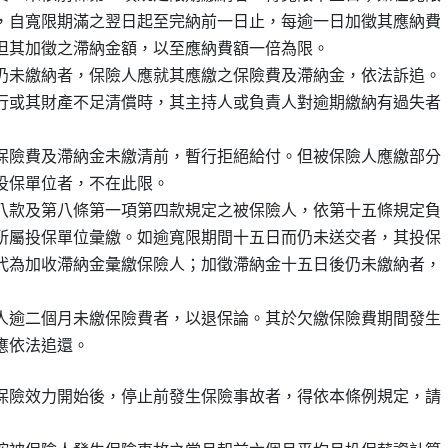
，自寬限期滿之翌日起至完納前一日止，每逾一日加徵其應納費

但其加徵之滯納金額，以至應納費額一倍為限。

仍未繳納者，保險人應就其應繳之保險費及滯納金，依法訴追。

行或其財產不足清償時，其主持人或負責人對逾期繳納有過失者

保險費及滯納金未繳清前，暫行拒絕給付。但被保險人應繳部分

投保單位者，不在此限。

八款及第八條第一項第四款規定之被保險人，依第十五條規定負

所屬投保單位彙繳。如逾寬限期間十五日而仍未送交者，其投保

代為加收滯納金彙繳保險人；加徵滯納金十五日後仍未繳納者，

人逾二個月未繳保險費者，以退保論。其於欠繳保險費期間發生

保險效力開始後，停止前發生保險事故者，得依本條例規定，請
