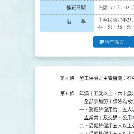
修正日期
民國 77 年 02 
中華民國77年2月
沿 革
44、51、58、5
subject
所有條文
第 4 條
第 6 條
年滿十五歲以上，六十歲
，全部參加勞工保險為被保
一、受僱於僱用勞工五人
    產業勞工及交通、公用
二、受僱於僱用五人以上公
三、受僱於僱用五人以上