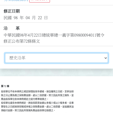
修正日期
民國 98 年 04 月 22 日
沿 革
中華民國98年4月22日總統華總一義字第09800094011號令
修正公布第72條條文
切換選擇法規資訊內容
第 72 條
投保單位不依本條例之規定辦理投保手續者，按自僱用之日起，至參加保

險之日止應負擔之保險費金額，處以二倍罰鍰。勞工因此所受之損失，並

應由投保單位依本條例規定之給付標準賠償之。

投保單位違背本條例規定，將投保薪資金額以多報少或以少報多者，自事

實發生之日起按其短報或多報之保險費金額，處以二倍罰鍰，並追繳其溢

領給付金額。勞工因此所受損失應由投保單位賠償之。
