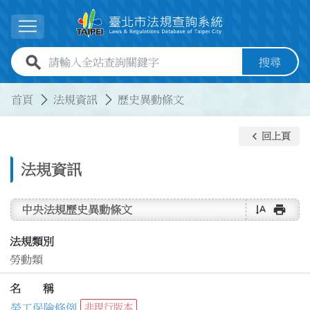
跳到主要內容
展開選單
全站查詢關鍵字欄位
搜尋
:::
:::
首頁
法規資訊
歷史異動條文
keyboard_arrow_left
回上頁
法規資訊
text_rotate_vertical
print
中央法規歷史異動條文
法規類別
勞動類
名 稱
勞工保險條例
非現行版本