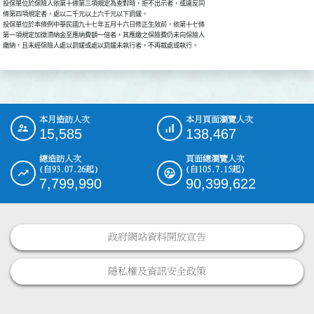
投保單位於保險人依第十條第三項規定為查對時，拒不出示者，或違反同

條第四項規定者，處以二千元以上六千元以下罰鍰。

投保單位於本條例中華民國九十七年五月十六日修正生效前，依第十七條

第一項規定加徵滯納金至應納費額一倍者，其應繳之保險費仍未向保險人

繳納，且未經保險人處以罰鍰或處以罰鍰未執行者，不再裁處或執行。
本月造訪人次
本月頁面瀏覽人次
:::
15,585
138,467
總造訪人次
頁面總瀏覽人次
(自93.07.26起)
(自105.7.15起)
7,799,990
90,399,622
政府網站資料開放宣告
隱私權及資訊安全政策