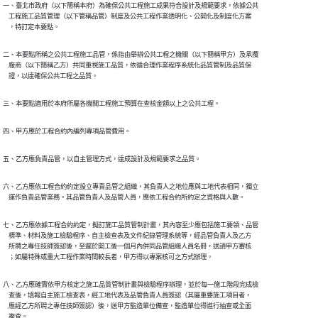
一、臺北市政府（以下簡稱本府）為確保公共工程施工成果符合設計及規範要求，依據公共

    工程施工品質管理（以下管稱品管）制度及公共工程作業透明化、公開化及制度化方案

    ，特訂定本要點。
二、本要點所稱之公共工程施工品管，係指由舉辦公共工程之機關（以下簡稱甲方）及承攬

    廠商（以下簡稱乙方）共同重視施工品質，依循合理作業程序系統化品質管制及品質保

    證，以達確保公共工程之品質。
三、本要點適用於本府所屬各機關工程施工預算在查核金額以上之公共工程。
四、甲方應於工程合約內編列專項品管費用。
五、乙方應負責品管，以自主管理方式，達成設計及規範要求之品質。
六、乙方應依工程合約約定設立專責品管之組織，其負責人之地位應與工地代表相同，獨立

    運作負責品管業務。其品管負責人及品管人員，應依工程合約所約定之資格與人數。
七、乙方應依據工程合約約定，擬訂施工品質管制計畫，其內容至少應包括施工要領、品管

    標準、材料及施工檢驗程序、自主檢查表及文件紀錄管理系統等，經品管負責人及乙方

    所聘之專任技師簽認後，至遲於開工後一個月內併同品管組織人員名冊，送請甲方審核

    ；如屬特殊或重大工程作業時間較長者，甲方得以專案核可之方式辦理。
八、乙方應確實依甲方核定之施工品質管制計畫與檢驗程序辦理，並於每一施工階段完成檢

    查後，填報自主施工檢查表，經工地代表及品管負責人員簽認（其屬重要施工項目者，

    應經乙方所聘之專任技師簽認）後，送甲方監造單位備查，監造單位得進行抽查或全面

    複查。
