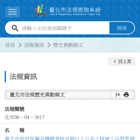
跳到主要內容
展開選單
全站查詢關鍵字欄位
搜尋
:::
:::
首頁
法規資訊
歷史異動條文
keyboard_arrow_left
回上頁
法規資訊
text_rotate_vertical
print
臺北市法規歷史異動條文
法規類號
北市06－04－3017
名 稱
臺北市政府所屬各機關查核金額以上公共工程施工品質管理