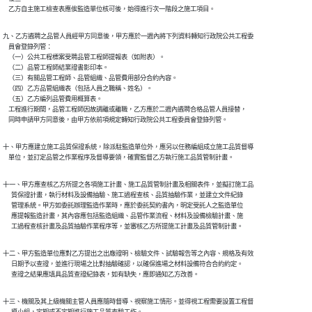
    乙方自主施工檢查表應俟監造單位核可後，始得進行次一階段之施工項目。
九、乙方遴聘之品管人員經甲方同意後，甲方應於一週內將下列資料轉知行政院公共工程委

    員會登錄列管：

    （一）公共工程標案受聘品管工程師提報表（如附表）。

    （二）品管工程師結業證書影印本。

    （三）有關品管工程師、品管組織、品管費用部分合約內容。

    （四）乙方品管組織表（包括人員之職稱、姓名）。

    （五）乙方編列品管費用概算表。

    工程進行期間，品管工程師因故調離或離職，乙方應於二週內遴聘合格品管人員接替，

    同時申請甲方同意後，由甲方依前項規定轉知行政院公共工程委員會登錄列管。
十、甲方應建立施工品質保證系統，除派駐監造單位外，應另以任務編組成立施工品質督導

    單位，並訂定品管之作業程序及督導要領，確實監督乙方執行施工品質管制計畫。
十一、甲方應查核乙方所提之各項施工計畫、施工品質管制計畫及相關表件，並擬訂施工品

      質保證計畫，執行材料及設備抽驗、施工過程查核、品質抽驗作業，並建立文件紀錄

      管理系統。甲方如委託辦理監造作業時，應於委託契約書內，明定受託人之監造單位

      應提報監造計畫，其內容應包括監造組織、品管作業流程、材料及設備檢驗計畫、施

      工過程查核計畫及品質抽驗作業程序等，並審核乙方所提施工計畫及品質管制計畫。
十二、甲方監造單位應對乙方提出之出廠證明、檢驗文件、試驗報告等之內容、規格及有效

      日期予以查證，並進行現場之比對抽驗確認，以確保進場之材料設備符合合約約定。

      查證之結果應填具品質查證紀錄表，如有缺失，應即通知乙方改善。
十三、機關及其上級機關主管人員應隨時督導、視察施工情形。並得視工程需要設置工程督

      導小組，定期或不定期進行施工品質查驗工作。