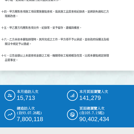
十四、甲方應對各項施工項目實施重點查核，填具施工品質查核紀錄表，並將缺失通知乙方

      限期改善。
十五、甲乙雙方均應對各項文件、紀錄等，妥予留存、建檔與備查。
十六、乙方未依本要點辦理時，其所完成之工作，甲方得不予以承認，並依政府採購法及相

      關法令規定予以懲處。
十七、公告金額以上未達查核金額之工程，機關得依工程規模及性質，比照本要點規定辦理

      品管事宜。
本月造訪人次
本月頁面瀏覽人次
:::
15,713
141,279
總造訪人次
頁面總瀏覽人次
(自93.07.26起)
(自105.7.15起)
7,800,118
90,402,434