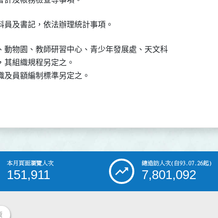
科員及書記，依法辦理統計事項。
、動物園、教師研習中心、青少年發展處、天文科

，其組織規程另定之。

織及員額編制標準另定之。
本月頁面瀏覽人次
總造訪人次
(自93.07.26起)
151,911
7,801,092
策