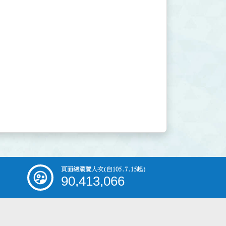
頁面總瀏覽人次
(自105.7.15起)
90,413,066