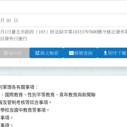
 月 01 日
1月1日臺北市政府（103）府法綜字第10333797600號令修正發
並自發布日施行
apps
tune
pin
file_download
編章節
條文檢索
條號查詢
附件下載
掌理各有關事項：

育、國際教育、性別平等教育、青年教育與新聞聯

發展及管制考核等綜合事項。

等學校及國中教育等事項。

事項。

事項。
