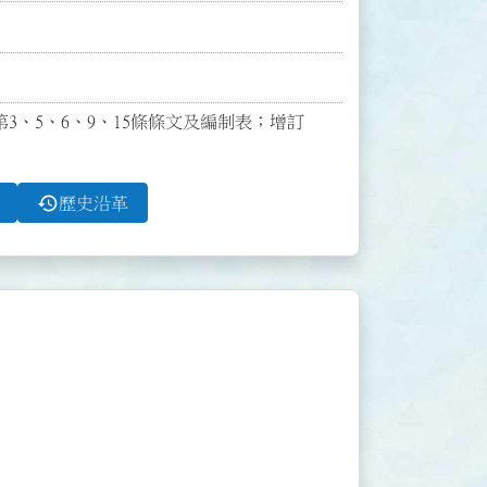
布第3、5、6、9、15條條文及編制表；增訂
history
歷史沿革