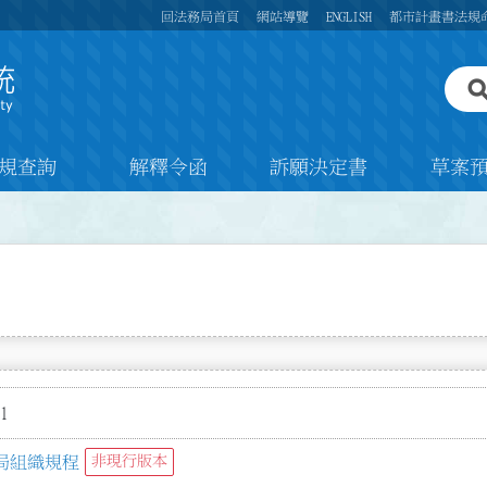
回法務局首頁
網站導覽
ENGLISH
都市計畫書法規
規查詢
解釋令函
訴願決定書
草案
1
局組織規程
非現行版本