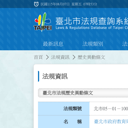
跳到主要內容
alarm
:::
民國115年08月07日 星期五
07時53分
最新訊息
法規類別
法
:::
:::
首頁
法規資訊
歷史異動條文
法規資訊
臺北市法規歷史異動條文
法規類號
北市05－01－100
臺北市政府教育
名 稱