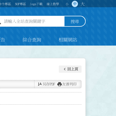
大
中
命令專區
SOP專區
logo下載
線上教學
小
全站查詢關鍵字欄位
搜尋
預告
綜合查詢
相關網站
keyboard_arrow_left
回上頁
text_rotate_vertical
print
另存PDF
友善列印