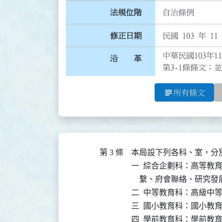
法規位階
自治條例
修正日期
民國 103 年 11
中華民國103年1
沿 革
第3-1條條文；
subject
所有條文
第 3 條
本局設下列各科、室，分別
一  綜合企劃科：高等教
    繫、府會聯絡、研究
二  中等教育科：高級中
三  國小教育科：國小教育
四  學前教育科：學前教育