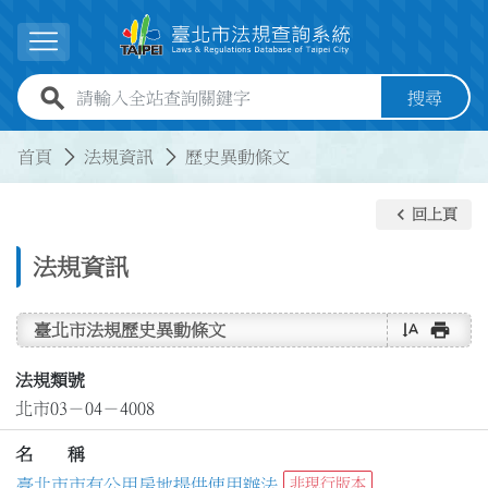
跳到主要內容
展開選單
全站查詢關鍵字欄位
搜尋
:::
:::
首頁
法規資訊
歷史異動條文
keyboard_arrow_left
回上頁
法規資訊
text_rotate_vertical
print
臺北市法規歷史異動條文
法規類號
北市03－04－4008
名 稱
臺北市市有公用房地提供使用辦法
非現行版本