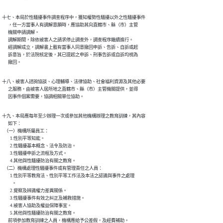
十七、本局於性騷擾事件調查程序中，獲知權勢性騷擾以外之性騷擾事件

      ，任一方當事人有調解意願時，應協助其向直轄市、縣（市）主管

      機關申請調解。

      調解期間，除依被害人之請求停止調查外，調查程序繼續進行。

      經調解成立，調解書上載有當事人同意撤回申訴、告訴、自訴或起

      訴意旨，於法院核定後，其已提起之申訴、刑事告訴或自訴均視為

      撤回。
十八、被害人諮詢協談、心理輔導、法律協助、社會福利資源及其他必要

      之服務，由被害人居所地之直轄市、縣（市）主管機關提供，並得

      因事件個案需要，協調相關單位協助。
十九、本局應每年至少辦理一次或參加其他機構辦理之教育訓練，其內容

      如下：

  （一）機構所屬員工：

        1.性別平等知能。

        2.性騷擾基本概念、法令及防治。

        3.性騷擾申訴之流程及方式。

        4.其他與性騷擾防治有關之教育。

  （二）機構處理性騷擾事件或有管理責任之人員：

        1.性別平等教育法、性別平等工作法及本法之認識與事件之處理

          。

        2.覺察及辨識權力差異關係。

        3.性騷擾事件有效之糾正及補救措施。

        4.被害人協助及權益保障事宜。

        5.其他與性騷擾防治有關之教育。

      前項參加教育訓練之人員，機構應給予公差假，及經費補助。