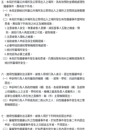
五、本局於所屬公共場所及公眾得出入之場所，為有效預防並積極處理性

    騷擾事件，應有如下作為：

（一）本局定期檢討所屬公共場所及公眾得出入之場所之空間與設施整體

      安全。

（二）本局於所屬公共場所及公眾得出入之場所發生有性騷擾事件當時知

      悉者，應採取下列有效之糾正及補救措施：

      1.注意被害人安全。尊重被害人意願，減低當事人互動之機會，預

        防、減低行為人再度加害之可能。避免報復。

      2.注意被害人隱私之維護。

      3.協助被害人申訴及保全相關證據。

      4.必要時協助通知警察機關到場處理。

      5.檢討所屬場所安全。

      6.其他認為必要之處置。

（三）本局於性騷擾事件發生後知悉者，仍應採取有效糾正補救措施再次

      檢討所屬場所安全。
六、適用性騷擾防治法案件，被害人得視行為人身分，提出性騷擾申訴：

（一）申訴時行為人有所屬政府機關（構）、部隊、學校：向該所屬單位

      提出。

（二）申訴時行為人為政府機關（構）首長、各級軍事機關（構）及部隊

      上校編階以上之主官、學校校長、機構之最高負責人或僱用人：向

      該單位或僱用人所在地之直轄市、縣（市）主管機關提出。

（三）申訴時行為人不明或為前二款以外之人：向性騷擾事件發生地之警

      察機關提出。
七、適用性騷擾防治法案件，被害人得於下列時效前提出申訴：

（一）屬權勢性騷擾以外之性騷擾事件者，於知悉事件發生後二年內提出

      申訴。但自性騷擾事件發生之日起逾五年者，不得提出。

（二）屬權勢性騷擾事件者，於知悉事件發生後三年內提出申訴。但自性
