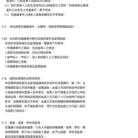
        面資料，交由當事人閱覽或告以要旨。

  （七）對於當事人之姓名或其他足以辨識身分之資料，除有調查必要或

        基於公共安全之考量者外，應予保密。

  （八）性騷擾事件之調查人員應具備性別平等意識。
十三、本局調查性騷擾事件，必要時，得請求警察機關協助。
十四、本局對性騷擾事件應作成調查報告及處理建議。

      本局所為調查報告及處理建議，應載明下列事項：

      1.性騷擾事件之案由，包括當事人之敘述。

      2.調查訪談過程紀錄，包括日期及對象。

      3.被申訴人、申訴人、證人與相關人士之陳述及答辯。

      4.相關物證之查驗。

      5.性騷擾事件調查結果及處理建議。
十五、調查結果通知及救濟途徑：

      本局應將調查報告及處理建議移送本局所在地直轄市、縣（市）主

      管機關即臺北市政府審議，經審議後，由臺北市政府將該申訴案件

      之調查結果通知當事人及本單位。當事人如不服臺北市政府之申訴

      調查結果，得於調查結果通知送達之次日起三十日內檢附行政處分

      影本、訴願書至臺北市政府，由臺北市政府層轉訴願管轄機關即衛

      生福利部審議，如不服訴願決定，得於決定書送達之次日起二個月

      內提起行政訴訟。
十六、懲處、追蹤、考核及監督：

      性騷擾行為經調查屬實，行為人所屬政府機關構、部隊、學校，應

      視情節輕重，對行為人為適當之懲處，並予以追蹤、考核及監督，

      避免再度性騷擾或報復情事發生。