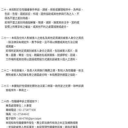
二十、本局對於在性騷擾事件申訴、調查、偵查或審理程序中，為申訴、

      告訴、告發、提起訴訟、作證、提供協助或其他參與行為之人，不

      得為不當之差別待遇。

      前項不當之差別待遇指解僱、降調、減薪、損害其依法令、契約或

      習慣上所應享有之權益，或其他不利之處置措施或處分。
二十一、本局及任何人對被害人之姓名及其他足資識別被害人身分之資訊

        ，除法律另有規定外，應予保密，且不得以媒體或其他方法公開

        或揭露。

        前項所定其他足資識別被害人身分之資訊，包括被害人照片、影

        像、圖畫、聲音、住址、親屬姓名或其關係、就讀學校、班級、

        工作場所或其他得以直接或間接方式識別該被害人個人之資料。
二十二、本局受僱人、負責人利用執行職務之便，對他人為性騷擾，依法

        應對被害人為回復名譽之適當處分時，本局應提供適當之協助。
二十三、本要點於性侵害犯罪防治法第二條第一款所定之犯罪，除申訴調

        查程序外，準用之。
二十四、性騷擾申訴之管道如下：

        專責處理單位：人事室

        專線電話：02–275877438

        傳真：02–27584642

        電子郵件：tfd-6700@gov.taipei

        本局知有性騷擾事件發生，應立即派員作有效之糾正及補救措施

        ，並協助被害人申訴事宜，本局受理性騷擾申訴後，將指定專責
