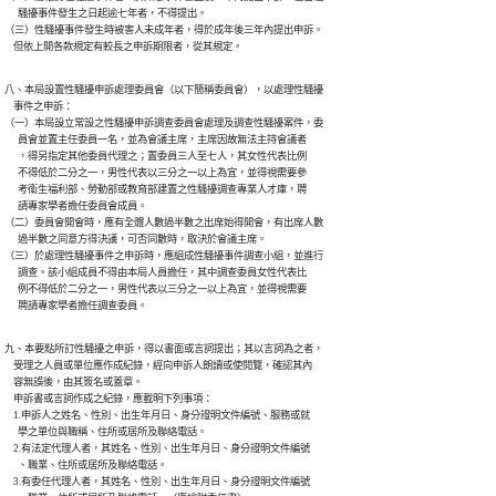
      騷擾事件發生之日起逾七年者，不得提出。

（三）性騷擾事件發生時被害人未成年者，得於成年後三年內提出申訴。

    但依上開各款規定有較長之申訴期限者，從其規定。
八、本局設置性騷擾申訴處理委員會（以下簡稱委員會），以處理性騷擾

    事件之申訴：

（一）本局設立常設之性騷擾申訴調查委員會處理及調查性騷擾案件，委

      員會並置主任委員一名，並為會議主席，主席因故無法主持會議者

      ，得另指定其他委員代理之；置委員三人至七人，其女性代表比例

      不得低於二分之一，男性代表以三分之一以上為宜，並得視需要參

      考衛生福利部、勞動部或教育部建置之性騷擾調查專業人才庫，聘

      請專家學者擔任委員會成員。

（二）委員會開會時，應有全體人數過半數之出席始得開會，有出席人數

      過半數之同意方得決議，可否同數時，取決於會議主席。

（三）於處理性騷擾事件之申訴時，應組成性騷擾事件調查小組，並進行

      調查。該小組成員不得由本局人員擔任，其中調查委員女性代表比

      例不得低於二分之一，男性代表以三分之一以上為宜，並得視需要

      聘請專家學者擔任調查委員。
九、本要點所訂性騷擾之申訴，得以書面或言詞提出；其以言詞為之者，

    受理之人員或單位應作成紀錄，經向申訴人朗讀或使閱覽，確認其內

    容無誤後，由其簽名或蓋章。

    申訴書或言詞作成之紀錄，應載明下列事項：

    1.申訴人之姓名、性別、出生年月日、身分證明文件編號、服務或就

      學之單位與職稱、住所或居所及聯絡電話。

    2.有法定代理人者，其姓名、性別、出生年月日、身分證明文件編號

      、職業、住所或居所及聯絡電話。

    3.有委任代理人者，其姓名、性別、出生年月日、身分證明文件編號
