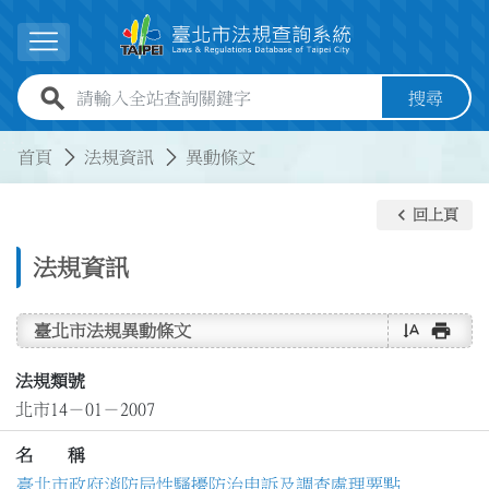
跳到主要內容
展開選單
全站查詢關鍵字欄位
搜尋
:::
:::
首頁
法規資訊
異動條文
keyboard_arrow_left
回上頁
法規資訊
text_rotate_vertical
print
臺北市法規異動條文
法規類號
北市14－01－2007
名 稱
臺北市政府消防局性騷擾防治申訴及調查處理要點