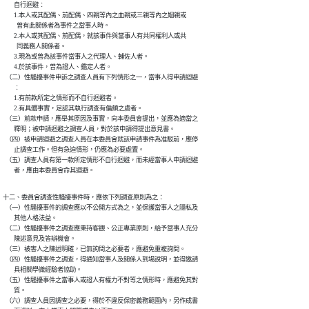
        自行迴避︰

        1.本人或其配偶、前配偶、四親等內之血親或三親等內之姻親或

          曾有此關係者為事件之當事人時。

        2.本人或其配偶、前配偶，就該事件與當事人有共同權利人或共

          同義務人關係者。

        3.現為或曾為該事件當事人之代理人、輔佐人者。

        4.於該事件，曾為證人、鑑定人者。

  （二）性騷擾事件申訴之調查人員有下列情形之一，當事人得申請迴避

        ︰

        1.有前款所定之情形而不自行迴避者。

        2.有具體事實，足認其執行調查有偏頗之虞者。

  （三）前款申請，應舉其原因及事實，向本委員會提出，並應為適當之

        釋明；被申請迴避之調查人員，對於該申請得提出意見書。

  （四）被申請迴避之調查人員在本委員會就該申請事件為准駁前，應停

        止調查工作。但有急迫情形，仍應為必要處置。

  （五）調查人員有第一款所定情形不自行迴避，而未經當事人申請迴避

        者，應由本委員會命其迴避。
十二、委員會調查性騷擾事件時，應依下列調查原則為之：

  （一）性騷擾事件的調查應以不公開方式為之，並保護當事人之隱私及

        其他人格法益。

  （二）性騷擾事件之調查應秉持客觀、公正專業原則，給予當事人充分

        陳述意見及答辯機會。

  （三）被害人之陳述明確，已無詢問之必要者，應避免重複詢問。

  （四）性騷擾事件之調查，得通知當事人及關係人到場說明，並得邀請

        具相關學識經驗者協助。

  （五）性騷擾事件之當事人或證人有權力不對等之情形時，應避免其對

        質。

  （六）調查人員因調查之必要，得於不違反保密義務範圍內，另作成書
