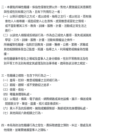
二、本要點所稱性騷擾，係指性侵害犯罪以外，對他人實施違反其意願而

    與性或性別有關之行為，且有下列情形之一者：

（一）以明示或暗示之方式，或以歧視、侮辱之言行，或以他法，而有損

      害他人人格尊嚴，或造成使人心生畏怖、感受敵意或冒犯之情境，

      或不當影響其工作、教育、訓練、服務、計畫、活動或正常生活之

      進行。

（二）以該他人順服或拒絕該行為，作為自己或他人獲得、喪失或減損其

      學習、工作、訓練、服務、計畫、活動有關權益之條件。

    所稱權勢性騷擾，指對於因教育、訓練、醫療、公務、業務、求職或

    其他相類關係受自己監督、照護、指導之人，利用權勢或機會為性騷

    擾。

    依性騷擾事件發生之場域及當事人之身分關係，性別平等教育法及性

    別平等工作法別有規定其處理及防治事項者，適用各該法律之規定。
三、性騷擾之樣態，包含下列行為之一：

（一）羞辱、貶抑、敵意或騷擾之言詞或行為。

（二）跟蹤、觀察，或不受歡迎之追求。

（三）偷窺、偷拍。

（四）曝露身體隱私處。

（五）以電話、傳真、電子通訊、網際網路或其他設備，展示、傳送或傳

      閱猥褻文字、聲音、圖畫、照片或影像資料。

（六）乘人不及抗拒親吻、擁抱或觸摸臀部、胸部或其他身體隱私處。

（七）其他與前六款相類之行為。
四、本局為防治性騷擾行為之發生，應採取適當之預防、糾正、懲處及其

    他措施，並確實維護當事人之隱私。