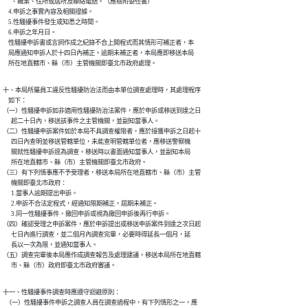
      、職業、住所或居所及聯絡電話。（應檢附委任書）

    4.申訴之事實內容及相關證據。

    5.性騷擾事件發生或知悉之時間。

    6.申訴之年月日。

    性騷擾申訴書或言詞作成之紀錄不合上開程式而其情形可補正者，本

    局應通知申訴人於十四日內補正。逾期未補正者，本局應即移送本局

    所在地直轄市、縣（市）主管機關即臺北市政府處理。
十、本局所屬員工違反性騷擾防治法而由本單位調查處理時，其處理程序

    如下：

（一）性騷擾申訴如非適用性騷擾防治法案件，應於申訴或移送到達之日

      起二十日內，移送該事件之主管機關，並副知當事人。

（二）性騷擾申訴案件如於本局不具調查權限者，應於接獲申訴之日起十

      四日內查明並移送管轄單位，未能查明管轄單位者，應移送警察機

      關就性騷擾申訴逕為調查。移送時以書面通知當事人，並副知本局

      所在地直轄市、縣（市）主管機關即臺北市政府。

（三）有下列情事應不予受理者，移送本局所在地直轄市、縣（市）主管

      機關即臺北市政府：

      1.當事人逾期提出申訴。

      2.申訴不合法定程式，經通知限期補正，屆期未補正。

      3.同一性騷擾事件，撤回申訴或視為撤回申訴後再行申訴。

（四）確認受理之申訴案件，應於申訴提出或移送申訴案件到達之次日起

      七日內進行調查，並二個月內調查完畢，必要時得延長一個月，延

      長以一次為限，並通知當事人。

（五）調查完畢後本局應作成調查報告及處理建議，移送本局所在地直轄

      市、縣（市）政府即臺北市政府審議。
十一、性騷擾事件調查時應遵守迴避原則：

  （一）性騷擾事件申訴之調查人員在調查過程中，有下列情形之一，應
