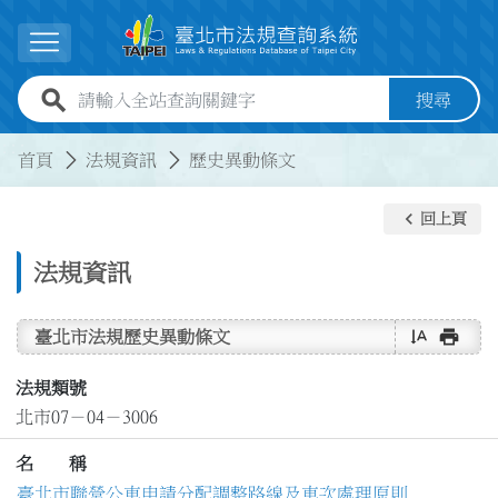
跳到主要內容
展開選單
全站查詢關鍵字欄位
搜尋
:::
:::
首頁
法規資訊
歷史異動條文
keyboard_arrow_left
回上頁
法規資訊
text_rotate_vertical
print
臺北市法規歷史異動條文
法規類號
北市07－04－3006
名 稱
臺北市聯營公車申請分配調整路線及車次處理原則