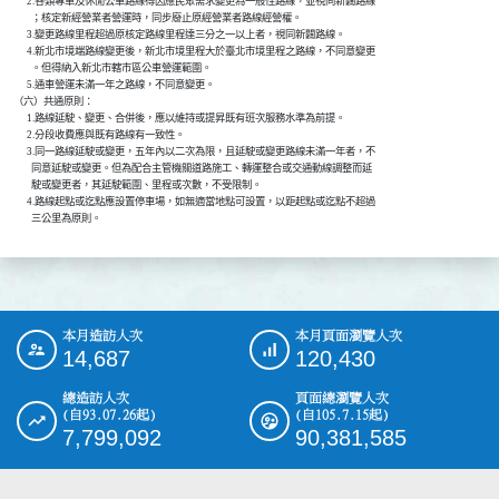
          2.各類專車及休閒公車路線得因應民眾需求變更為一般性路線，並視同新闢路線

            ；核定新經營業者營運時，同步廢止原經營業者路線經營權。

          3.變更路線里程超過原核定路線里程達三分之一以上者，視同新闢路線。

          4.新北市境端路線變更後，新北市境里程大於臺北市境里程之路線，不同意變更

            。但得納入新北市轄市區公車營運範圍。

          5.通車營運未滿一年之路線，不同意變更。

    （六）共通原則：

          1.路線延駛、變更、合併後，應以維持或提昇既有班次服務水準為前提。

          2.分段收費應與既有路線有一致性。

          3.同一路線延駛或變更，五年內以二次為限，且延駛或變更路線未滿一年者，不

            同意延駛或變更。但為配合主管機關道路施工、轉運整合或交通動線調整而延

            駛或變更者，其延駛範圍、里程或次數，不受限制。

          4.路線起點或迄點應設置停車場，如無適當地點可設置，以距起點或迄點不超過

            三公里為原則。
本月造訪人次
本月頁面瀏覽人次
:::
14,687
120,430
總造訪人次
頁面總瀏覽人次
(自93.07.26起)
(自105.7.15起)
7,799,092
90,381,585