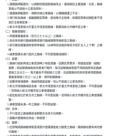
          1.捷運路網範圍內，以規劃短程接駁路線為主，連接鄰近主要道路、社區；路線

            里程以不超過十公里為原則。

          2.捷運路網範圍外，規劃快速公車路線，以彌補捷運之不足。

          3.現行較長路線，鼓勵闢駛區間車，逐漸取代全程車；新闢區間車初期配車不得

            高於全程車配車。

          4.新北市境里程大於臺北市境里程路線，劃歸為新北市轄市區公車。

    （二）裁撤或縮短：

          1.與捷運重疊度高（百分之七十以上）之路線。

          2.具有其他替代路線服務或替代路線服務等級較高之路線。

          3.部分路段運量調查使用率偏低（尖峰時段該路段每班次低於五人上下車）之路

            線。

          4.通車營運未滿六個月之路線，不同意裁撤或縮短。

    （三）延駛：

          1.路線行經新興或公車資源稀少地區周邊，因應民眾需求，得適度延駛（繞駛）

            服務；除延駛路線無其他業者行駛外，每次延駛路線里程不得超過原核定路線

            里程之五分之一，每次最長不得超過三公里，且延駛路段與其他業者現營路線

            重複里程達三分之一以上者，視同新闢路線。

          2.因應停車場遷移，路線得適度延駛。但以不超過三公里為原則。

          3.新北市境端路線延長後，新北市境里程大於臺北市境里程之路線，不同意延駛

            。但得納入新北市轄市區公車營運範圍。

          4.起迄點皆位於新北市之路線，不同意延駛。但得納入新北市轄市區公車營運範

            圍。

          5.通車營運未滿一年之路線，不同意延駛。

    （四）合併：

          1.平行度高之路線應逐漸朝整合合併方向規劃。

          2.鼓勵共營路線合併由一家經營。

    （五）變更：

          1.迂迴彎繞路線截彎取直或提升營運調度能力變更之路線，撤銷路段應有其他替

            代路線。
