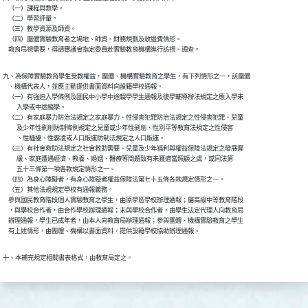
    （一）課程與教學。

    （二）學習評量。

    （三）教學資源及師資。

    （四）團體實驗教育者之場地、師資、財務規劃及收退費情形。

    教育局視需要，得請審議會指定委員赴實驗教育機構進行訪視、調查。
九、為保障實驗教育學生受教權益，團體、機構實驗教育之學生，有下列情形之一，該團體

    、機構代表人，並應主動提供書面資料向設籍學校通報。

    （一）有強迫入學條例及國民中小學中途輟學學生通報及復學輔導辦法規定之應入學未

          入學或中途輟學。

    （二）有家庭暴力防治法規定之家庭暴力、性侵害犯罪防治法規定之性侵害犯罪、兒童

          及少年性剝削防制條例規定之兒童或少年性剝削、性別平等教育法規定之性侵害

          、性騷擾、性霸凌或人口販運防制法規定之人口販運。

    （三）有社會救助法規定之社會救助需要、兒童及少年福利與權益保障法規定之發展遲

          緩、家庭遭遇經濟、教養、婚姻、醫療等問題致有未獲適當照顧之虞，或同法第

          五十三條第一項各款規定情形之一。

    （四）為身心障礙者，有身心障礙者權益保障法第七十五條各款規定情形之一。

    （五）其他法規規定學校有通報義務。

    參與國民教育階段個人實驗教育之學生，由原學區學校辦理通報；屬高級中等教育階段

    ，與學校合作者，由合作學校辦理通報；未與學校合作者，由學生法定代理人向教育局

    辦理通報，學生已成年者，由本人向教育局辦理通報；參與團體、機構實驗教育之學生

    有上述情形，由團體、機構以書面資料，提供設籍學校協助辦理通報。
十、本補充規定相關書表格式，由教育局定之。