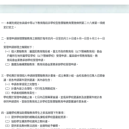
一、本補充規定依高級中等以下教育階段非學校型態實驗教育實施條例第二十八條第一項規

    定訂定之。
二、受理申請辦理實驗教育之期限於每年四月一日至四月三十日或十月一日至十月三十一日

    。

    受理申請辦理之機關如下：

    （一）個人實驗教育：屬國民教育階段者，臺北市政府教育局（以下簡稱教育局）委由

          戶籍所在地所屬學區學校（以下簡稱學校）受理申請；屬高級中等教育階段，教

          育局委由業務承辦學校受理申請。

    （二）團體及機構實驗教育：教育局委由業務承辦學校受理申請。
三、學校應於受理個人申請辦理實驗教育計畫後，成立專案小組，由校長擔任召集人召開會

    議，就各申請案件提供建議，其內容包含：

    （一）申請表單填寫之完整性。

    （二）計畫內容之合理性、可行性及預期成效。

    （三）申請者相關教育責任。

    學校應於受理申請截止後，七日內召開專案會議，並填具學校建議表及送審案件統計表

    併同申請資料，登錄至教育局之非學校型態實驗教育申請暨審議作業系統。
四、設籍學校應協助實驗教育學生之家長辦理下列事項：

    （一）提供學校辦理的親職成長課程或學校圖書館資源。

    （二）協助學生購買學校選用之教科書。

    （三）提供家長教材教法諮詢，並適時給予輔導。
