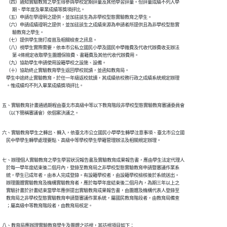
    （四）通知實驗教育之學生得參與學校定期評量及其他學習評量。但評量成績不列入學

          期、學年度及畢業成績等獎項評比。

    （五）申請在學證明之提供，並加註該生為非學校型態實驗教育之學生。

    （六）申請成績證明之提供，並加註該生之成績來源為申請者所提供且為非學校型態實

          驗教育之學生。

    （七）提供學生施打疫苗及相關檢查之訊息。

    （八）視學生實際需要，依本市公私立國民小學及國民中學雜費及代收代辦費收支辦法

          第 4條規定收取學生團體保險費、書籍費及其他代收代辦費用。

    （九）協助學生申請使用設籍學校之設施、設備。

    （十）協助終止實驗教育學生返回學校就讀，並函知教育局。

    學生中途終止實驗教育，於任一年級返校就讀，其成績依校務行政之成績系統規定辦理

    。惟成績均不列入畢業成績獎項評比。
五、實驗教育計畫通過期程由臺北市高級中等以下教育階段非學校型態實驗教育審議委員會

    （以下簡稱審議會）依個案決議之。
六、實驗教育學生之轉出、轉入，依臺北市公立國民小學學生轉學注意事項、臺北市公立國

    民中學學生轉學處理要點、高級中等學校學生學籍管理辦法及相關規定辦理。
七、辦理個人實驗教育之學生學習狀況報告書及實驗教育成果報告書，應由學生法定代理人

    於每一學年度結束後二個月內，登錄至教育局之非學校型態實驗教育申請暨審議作業系

    統，學生已成年者，由本人完成登錄。有設籍學校者，由設籍學校檢核後於系統送出。

    辦理團體實驗教育及機構實驗教育者，應於每學年度結束後二個月內，為期三年以上之

    實驗計畫於計畫結束當學年應併提出實驗教育成果報告書，由團體及機構代表人登錄至

    教育局之非學校型態實驗教育申請暨審議作業系統，屬國民教育階段者，由教育局備查

    ；屬高級中等教育階段者，由教育局核定。
八、教育局應辦理實驗教育學生及團體之訪視，其訪視項目如下：
