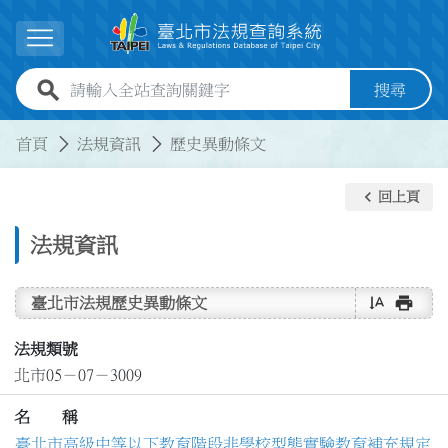
跳到主要內容
展開選單
全站查詢關鍵字欄位
搜尋
:::
:::
首頁
法規資訊
歷史異動條文
keyboard_arrow_left
回上頁
法規資訊
text_rotate_vertical
print
臺北市法規歷史異動條文
法規類號
北市05－07－3009
名 稱
臺北市高級中等以下教育階段非學校型態實驗教育補充規定