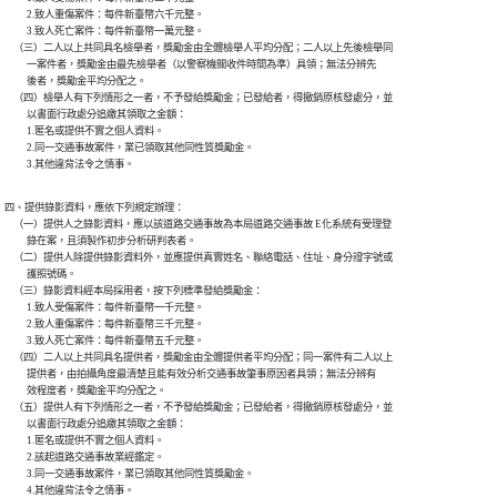
          2.致人重傷案件：每件新臺幣六千元整。

          3.致人死亡案件：每件新臺幣一萬元整。

    （三）二人以上共同具名檢舉者，獎勵金由全體檢舉人平均分配；二人以上先後檢舉同

          一案件者，獎勵金由最先檢舉者（以警察機關收件時間為準）具領；無法分辨先

          後者，獎勵金平均分配之。

    （四）檢舉人有下列情形之一者，不予發給獎勵金；已發給者，得撤銷原核發處分，並

          以書面行政處分追繳其領取之金額：

          1.匿名或提供不實之個人資料。

          2.同一交通事故案件，業已領取其他同性質獎勵金。

          3.其他違背法令之情事。
四、提供錄影資料，應依下列規定辦理：

    （一）提供人之錄影資料，應以該道路交通事故為本局道路交通事故 E化系統有受理登

          錄在案，且須製作初步分析研判表者。

    （二）提供人除提供錄影資料外，並應提供真實姓名、聯絡電話、住址、身分證字號或

          護照號碼。

    （三）錄影資料經本局採用者，按下列標準發給獎勵金：

          1.致人受傷案件：每件新臺幣一千元整。

          2.致人重傷案件：每件新臺幣三千元整。

          3.致人死亡案件：每件新臺幣五千元整。

    （四）二人以上共同具名提供者，獎勵金由全體提供者平均分配；同一案件有二人以上

          提供者，由拍攝角度最清楚且能有效分析交通事故肇事原因者具領；無法分辨有

          效程度者，獎勵金平均分配之。

    （五）提供人有下列情形之一者，不予發給獎勵金；已發給者，得撤銷原核發處分，並

          以書面行政處分追繳其領取之金額：

          1.匿名或提供不實之個人資料。

          2.該起道路交通事故業經鑑定。

          3.同一交通事故案件，業已領取其他同性質獎勵金。

          4.其他違背法令之情事。