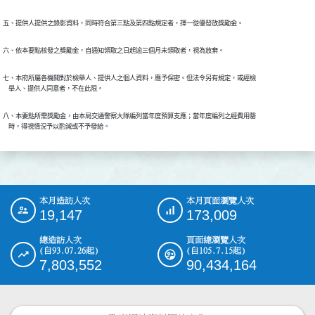
五、提供人提供之錄影資料，同時符合第三點及第四點規定者，擇一從優發放獎勵金。
六、依本要點核發之獎勵金，自通知領取之日起逾三個月未領取者，視為放棄。
七、本府所屬各機關對於檢舉人、提供人之個人資料，應予保密。但法令另有規定，或經檢

    舉人、提供人同意者，不在此限。
八、本要點所需獎勵金，由本局交通警察大隊編列當年度預算支應；當年度編列之經費用罄

    時，得視情況予以酌減或不予發給。
本月造訪人次
本月頁面瀏覽人次
:::
19,147
173,009
總造訪人次
頁面總瀏覽人次
(自93.07.26起)
(自105.7.15起)
7,803,552
90,434,164