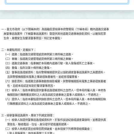
一、臺北市政府（以下簡稱本府）為鼓勵民眾檢舉本府警察局（下稱本局）轄內道路交通事

    故肇事逃逸案件（下稱肇事逃逸案件）暨提供其他道路交通事故錄影資料，以確保民眾

    生命、身體安全及釐清肇事原因，特訂定本要點。
二、本要點用詞，定義如下：

    （一）道路：指道路交通管理處罰條例第三條所稱之道路。

    （二）車輛：指道路交通管理處罰條例第三條所稱之車輛。

    （三）道路交通事故：指車輛於本局轄內道路行駛，致人受傷或死亡之事故。

    （四）重傷：指刑法第十條所稱之重傷。

    （五）肇事逃逸證據資料：指向警察機關提供足以協助調查肇事逃逸案件之具體資料，

          且與警察機關既有蒐集之事跡證無重複性，並經查證屬實者。

    （六）錄影資料：指道路交通事故動態錄影檔案，與警察機關既有蒐集之事跡證無重複

          性，且經本局認定有助於釐清肇事原因。

    （七）檢舉人：指依本要點提供肇事逃逸證據資料之自然人。但本局所屬人員、本府各

          機關因執行職務獲該資料之人員及該起交通事故之當事人或關係人，不適用之。

    （八）提供人：指依本要點提供錄影資料之自然人。但本局所屬人員、本府各機關因執

          行職務獲該資料之人員及該起交通事故之當事人或關係人，不適用之。
三、檢舉肇事逃逸案件，應依下列規定辦理：

    （一）檢舉人除提供肇事逃逸證據資料外，於製作談話紀錄或調查筆錄時，並應提供真

          實姓名、聯絡電話、住址、身分證字號或護照號碼。

    （二）檢舉人依規定提出檢舉因而偵破者，由本局按下列標準發給獎勵金：

          1.致人受傷案件：每件新臺幣三千元整。
