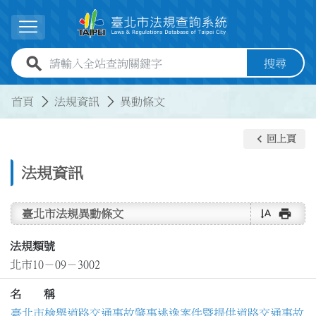
跳到主要內容
展開選單
全站查詢關鍵字欄位
搜尋
:::
:::
首頁
法規資訊
異動條文
keyboard_arrow_left
回上頁
法規資訊
text_rotate_vertical
print
臺北市法規異動條文
法規類號
北市10－09－3002
名 稱
臺北市檢舉道路交通事故肇事逃逸案件暨提供道路交通事故