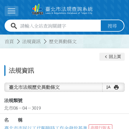
跳到主要內容
展開選單
全站查詢關鍵字欄位
搜尋
:::
:::
首頁
法規資訊
歷史異動條文
keyboard_arrow_left
回上頁
法規資訊
text_rotate_vertical
print
臺北市法規歷史異動條文
法規類號
北市08－04－3019
名 稱
臺北市市民以工代賑臨時工作金發放基準
非現行版本