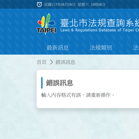
跳到主要內容
alarm
:::
民國115年08月08日 星期六
16時08分
最新訊息
法規類別
法
:::
:::
首頁
錯誤訊息
錯誤訊息
輸入內容格式有誤，請重新操作。