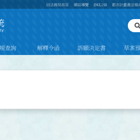
回法務局首頁
網站導覽
ENGLISH
都市計畫書法規
規查詢
解釋令函
訴願決定書
草案