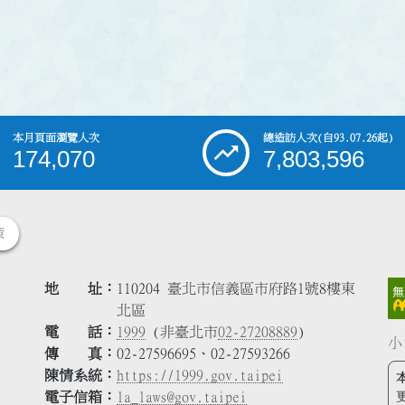
本月頁面瀏覽人次
總造訪人次
(自93.07.26起)
174,070
7,803,596
策
地 址
110204 臺北市信義區市府路1號8樓東
北區
電 話
1999
(非臺北市
02-27208889
)
小
傳 真
02-27596695、02-27593266
陳情系統
https://1999.gov.taipei
電子信箱
la_laws@gov.taipei