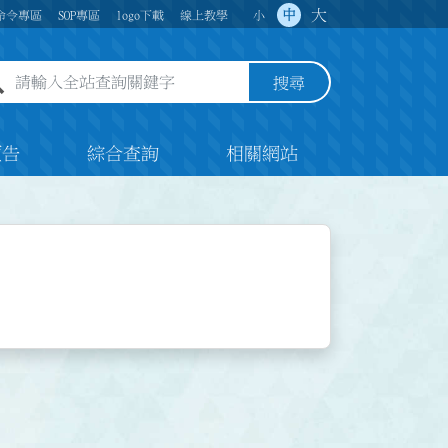
大
中
命令專區
SOP專區
logo下載
線上教學
小
全站查詢關鍵字欄位
搜尋
預告
綜合查詢
相關網站