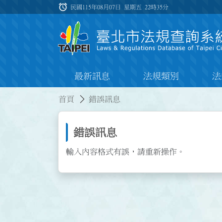
跳到主要內容
alarm
:::
民國115年08月07日 星期五
22時35分
最新訊息
法規類別
法
:::
:::
首頁
錯誤訊息
錯誤訊息
輸入內容格式有誤，請重新操作。