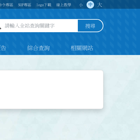
大
中
命令專區
SOP專區
logo下載
線上教學
小
全站查詢關鍵字欄位
搜尋
預告
綜合查詢
相關網站