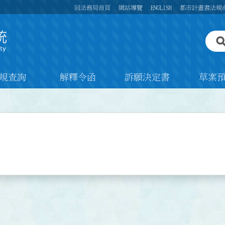
回法務局首頁
網站導覽
ENGLISH
都市計畫書法規
規查詢
解釋令函
訴願決定書
草案