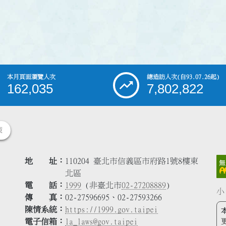
本月頁面瀏覽人次
總造訪人次
(自93.07.26起)
162,035
7,802,822
策
地 址
110204 臺北市信義區市府路1號8樓東
北區
電 話
1999
(非臺北市
02-27208889
)
小
傳 真
02-27596695、02-27593266
陳情系統
https://1999.gov.taipei
電子信箱
la_laws@gov.taipei