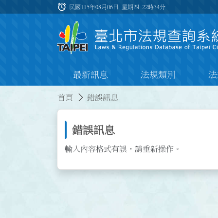
跳到主要內容
alarm
:::
民國115年08月06日 星期四
22時34分
最新訊息
法規類別
法
:::
:::
首頁
錯誤訊息
錯誤訊息
輸入內容格式有誤，請重新操作。