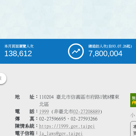
本月頁面瀏覽人次
總造訪人次
(自93.07.26起)
138,612
7,800,004
策
地 址
110204 臺北市信義區市府路1號8樓東
北區
電 話
1999
(非臺北市
02-27208889
)
小
傳 真
02-27596695、02-27593266
陳情系統
https://1999.gov.taipei
電子信箱
la_laws@gov.taipei