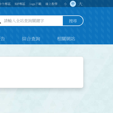
大
中
命令專區
SOP專區
logo下載
線上教學
小
全站查詢關鍵字欄位
搜尋
預告
綜合查詢
相關網站