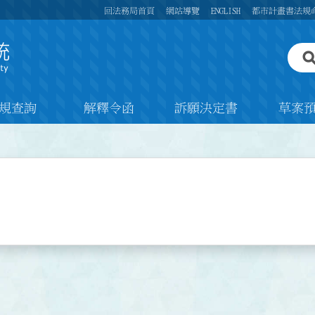
回法務局首頁
網站導覽
ENGLISH
都市計畫書法規
規查詢
解釋令函
訴願決定書
草案